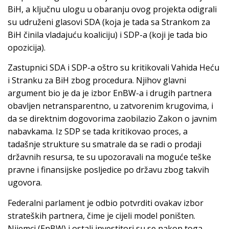
BiH, a ključnu ulogu u obaranju ovog projekta odigrali
su udruženi glasovi SDA (koja je tada sa Strankom za
BiH činila vladajuću koaliciju) i SDP-a (koji je tada bio
opozicija).
Zastupnici SDA i SDP-a oštro su kritikovali Vahida Heću
i Stranku za BiH zbog procedura. Njihov glavni
argument bio je da je izbor EnBW-a i drugih partnera
obavljen netransparentno, u zatvorenim krugovima, i
da se direktnim dogovorima zaobilazio Zakon o javnim
nabavkama. Iz SDP se tada kritikovao proces, a
tadašnje strukture su smatrale da se radi o prodaji
državnih resursa, te su upozoravali na moguće teške
pravne i finansijske posljedice po državu zbog takvih
ugovora.
Federalni parlament je odbio potvrditi ovakav izbor
strateških partnera, čime je cijeli model poništen.
Nijemci (EnBW) i ostali investitori su se nakon toga