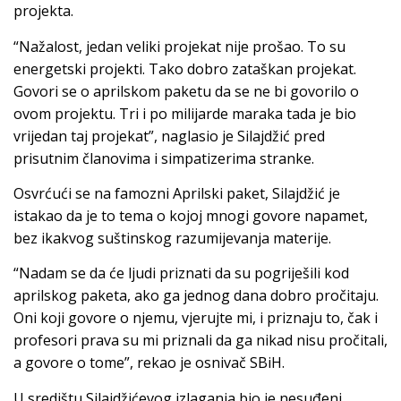
projekta.
“Nažalost, jedan veliki projekat nije prošao. To su
energetski projekti. Tako dobro zataškan projekat.
Govori se o aprilskom paketu da se ne bi govorilo o
ovom projektu. Tri i po milijarde maraka tada je bio
vrijedan taj projekat”, naglasio je Silajdžić pred
prisutnim članovima i simpatizerima stranke.
Osvrćući se na famozni Aprilski paket, Silajdžić je
istakao da je to tema o kojoj mnogi govore napamet,
bez ikakvog suštinskog razumijevanja materije.
“Nadam se da će ljudi priznati da su pogriješili kod
aprilskog paketa, ako ga jednog dana dobro pročitaju.
Oni koji govore o njemu, vjerujte mi, i priznaju to, čak i
profesori prava su mi priznali da ga nikad nisu pročitali,
a govore o tome”, rekao je osnivač SBiH.
U središtu Silajdžićevog izlaganja bio je nesuđeni