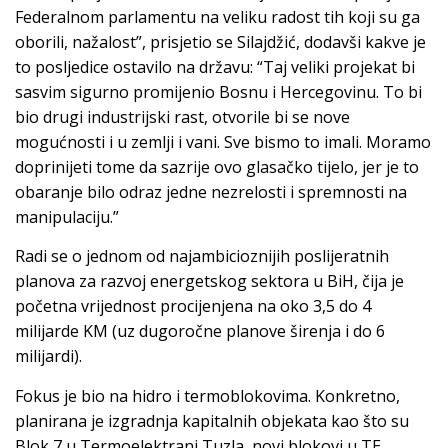
Federalnom parlamentu na veliku radost tih koji su ga
oborili, nažalost”, prisjetio se Silajdžić, dodavši kakve je
to posljedice ostavilo na državu: “Taj veliki projekat bi
sasvim sigurno promijenio Bosnu i Hercegovinu. To bi
bio drugi industrijski rast, otvorile bi se nove
mogućnosti i u zemlji i vani. Sve bismo to imali. Moramo
doprinijeti tome da sazrije ovo glasačko tijelo, jer je to
obaranje bilo odraz jedne nezrelosti i spremnosti na
manipulaciju.”
Radi se o jednom od najambicioznijih poslijeratnih
planova za razvoj energetskog sektora u BiH, čija je
početna vrijednost procijenjena na oko 3,5 do 4
milijarde KM (uz dugoročne planove širenja i do 6
milijardi).
Fokus je bio na hidro i termoblokovima. Konkretno,
planirana je izgradnja kapitalnih objekata kao što su
Blok 7 u Termoelektrani Tuzla, novi blokovi u TE