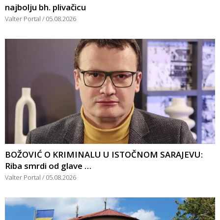
najbolju bh. plivačicu
Valter Portal
05.08.2026
BOŽOVIĆ O KRIMINALU U ISTOČNOM SARAJEVU:
Riba smrdi od glave …
Valter Portal
05.08.2026