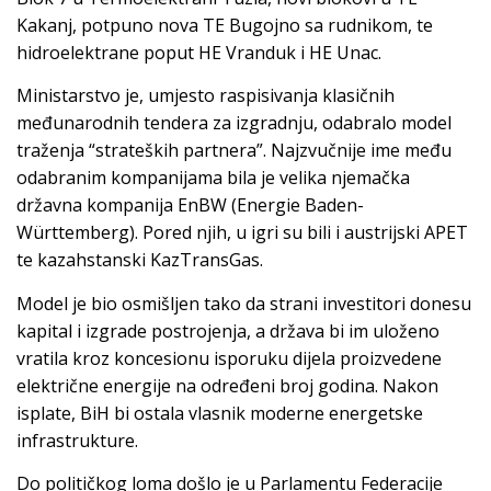
Kakanj, potpuno nova TE Bugojno sa rudnikom, te
hidroelektrane poput HE Vranduk i HE Unac.
Ministarstvo je, umjesto raspisivanja klasičnih
međunarodnih tendera za izgradnju, odabralo model
traženja “strateških partnera”. Najzvučnije ime među
odabranim kompanijama bila je velika njemačka
državna kompanija EnBW (Energie Baden-
Württemberg). Pored njih, u igri su bili i austrijski APET
te kazahstanski KazTransGas.
Model je bio osmišljen tako da strani investitori donesu
kapital i izgrade postrojenja, a država bi im uloženo
vratila kroz koncesionu isporuku dijela proizvedene
električne energije na određeni broj godina. Nakon
isplate, BiH bi ostala vlasnik moderne energetske
infrastrukture.
Do političkog loma došlo je u Parlamentu Federacije