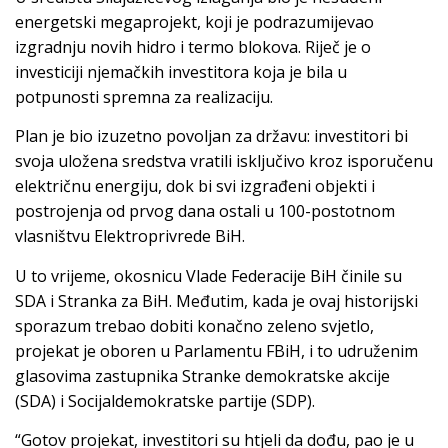
energetski megaprojekt, koji je podrazumijevao
izgradnju novih hidro i termo blokova. Riječ je o
investiciji njemačkih investitora koja je bila u
potpunosti spremna za realizaciju.
Plan je bio izuzetno povoljan za državu: investitori bi
svoja uložena sredstva vratili isključivo kroz isporučenu
električnu energiju, dok bi svi izgrađeni objekti i
postrojenja od prvog dana ostali u 100-postotnom
vlasništvu Elektroprivrede BiH.
U to vrijeme, okosnicu Vlade Federacije BiH činile su
SDA i Stranka za BiH. Međutim, kada je ovaj historijski
sporazum trebao dobiti konačno zeleno svjetlo,
projekat je oboren u Parlamentu FBiH, i to udruženim
glasovima zastupnika Stranke demokratske akcije
(SDA) i Socijaldemokratske partije (SDP).
“Gotov projekat, investitori su htjeli da dođu, pao je u