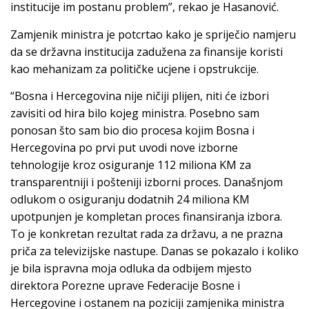
institucije im postanu problem”, rekao je Hasanović.
Zamjenik ministra je potcrtao kako je spriječio namjeru
da se državna institucija zadužena za finansije koristi
kao mehanizam za političke ucjene i opstrukcije.
“Bosna i Hercegovina nije ničiji plijen, niti će izbori
zavisiti od hira bilo kojeg ministra. Posebno sam
ponosan što sam bio dio procesa kojim Bosna i
Hercegovina po prvi put uvodi nove izborne
tehnologije kroz osiguranje 112 miliona KM za
transparentniji i pošteniji izborni proces. Današnjom
odlukom o osiguranju dodatnih 24 miliona KM
upotpunjen je kompletan proces finansiranja izbora.
To je konkretan rezultat rada za državu, a ne prazna
priča za televizijske nastupe. Danas se pokazalo i koliko
je bila ispravna moja odluka da odbijem mjesto
direktora Porezne uprave Federacije Bosne i
Hercegovine i ostanem na poziciji zamjenika ministra