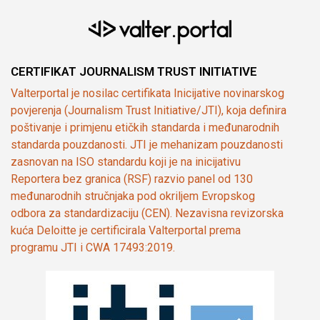
CERTIFIKAT JOURNALISM TRUST INITIATIVE
Valterportal je nosilac certifikata Inicijative novinarskog
povjerenja (Journalism Trust Initiative/JTI), koja definira
poštivanje i primjenu etičkih standarda i međunarodnih
standarda pouzdanosti. JTI je mehanizam pouzdanosti
zasnovan na ISO standardu koji je na inicijativu
Reportera bez granica (RSF) razvio panel od 130
međunarodnih stručnjaka pod okriljem Evropskog
odbora za standardizaciju (CEN). Nezavisna revizorska
kuća Deloitte je certificirala Valterportal prema
programu JTI i CWA 17493:2019.