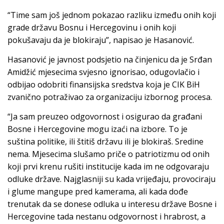
“Time sam još jednom pokazao razliku između onih koji
grade državu Bosnu i Hercegovinu i onih koji
pokušavaju da je blokiraju”, napisao je Hasanović.
Hasanović je javnost podsjetio na činjenicu da je Srđan
Amidžić mjesecima svjesno ignorisao, odugovlačio i
odbijao odobriti finansijska sredstva koja je CIK BiH
zvanično potraživao za organizaciju izbornog procesa.
“Ja sam preuzeo odgovornost i osigurao da građani
Bosne i Hercegovine mogu izaći na izbore. To je
suština politike, ili štitiš državu ili je blokiraš. Sredine
nema. Mjesecima slušamo priče o patriotizmu od onih
koji prvi krenu rušiti institucije kada im ne odgovaraju
odluke države. Najglasniji su kada vrijeđaju, provociraju
i glume mangupe pred kamerama, ali kada dođe
trenutak da se donese odluka u interesu države Bosne i
Hercegovine tada nestanu odgovornost i hrabrost, a