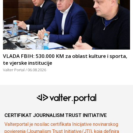
VLADA FBIH: 530.000 KM za oblast kulture i sporta,
te vjerske institucije
Valter Portal
06.08.2026
CERTIFIKAT JOURNALISM TRUST INITIATIVE
Valterportal je nosilac certifikata Inicijative novinarskog
povjerenja (Journalism Trust Initiative/JTI), koja definira