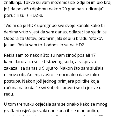
znalkinja. Takve su vam možemosice. Gdje bi im bio kraj
još da pokažu diplomu nakon 20 godina studiranja”,
poručili su iz HDZ-a.
“Vidim da je HDZ upregnuo sve svoje kanale kako bi
danima vrtio vijest da sam danas, odlazeći sa sjednice
Odbora za Ustav, promrmljala sebi u bradu: ‘stoko’.
Jesam. Rekla sam to. I odnosilo se na HDZ.
Rekla sam to nakon što su nam sinoć poslali 17
kandidatura za suce Ustavnog suda, a raspravu
zakazali za danas u 9 ujutro. Nakon što sam slušala
njihova objašnjenja zašto je normalno da se tako
postupa. Nakon još jednog primjera politike koja
računa na to da će svi šutjeti i praviti se da je sve u
redu.
U tom trenutku osjećala sam se onako kako se mnogi
građani osjećaju svaki dan kada ih se manipulira,