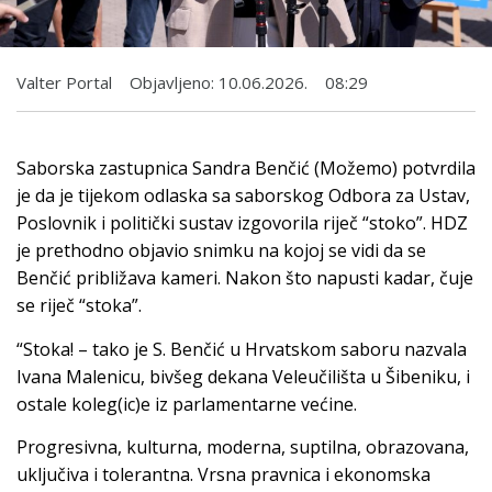
Valter Portal
Objavljeno:
10.06.2026.
08:29
Saborska zastupnica Sandra Benčić (Možemo) potvrdila
je da je tijekom odlaska sa saborskog Odbora za Ustav,
Poslovnik i politički sustav izgovorila riječ “stoko”. HDZ
je prethodno objavio snimku na kojoj se vidi da se
Benčić približava kameri. Nakon što napusti kadar, čuje
se riječ “stoka”.
“Stoka! – tako je S. Benčić u Hrvatskom saboru nazvala
Ivana Malenicu, bivšeg dekana Veleučilišta u Šibeniku, i
ostale koleg(ic)e iz parlamentarne većine.
Progresivna, kulturna, moderna, suptilna, obrazovana,
uključiva i tolerantna. Vrsna pravnica i ekonomska