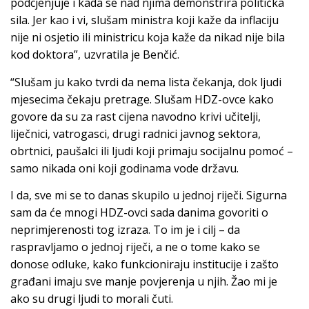
podcjenjuje i kada se nad njima demonstrira politička
sila. Jer kao i vi, slušam ministra koji kaže da inflaciju
nije ni osjetio ili ministricu koja kaže da nikad nije bila
kod doktora”, uzvratila je Benčić.
“Slušam ju kako tvrdi da nema lista čekanja, dok ljudi
mjesecima čekaju pretrage. Slušam HDZ-ovce kako
govore da su za rast cijena navodno krivi učitelji,
liječnici, vatrogasci, drugi radnici javnog sektora,
obrtnici, paušalci ili ljudi koji primaju socijalnu pomoć –
samo nikada oni koji godinama vode državu.
I da, sve mi se to danas skupilo u jednoj riječi. Sigurna
sam da će mnogi HDZ-ovci sada danima govoriti o
neprimjerenosti tog izraza. To im je i cilj – da
raspravljamo o jednoj riječi, a ne o tome kako se
donose odluke, kako funkcioniraju institucije i zašto
građani imaju sve manje povjerenja u njih. Žao mi je
ako su drugi ljudi to morali čuti.