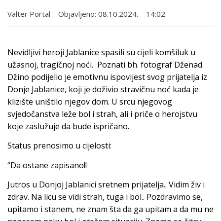
Valter Portal
Objavljeno:
08.10.2024.
14:02
Nevidljivi heroji Jablanice spasili su cijeli komšiluk u
užasnoj, tragičnoj noći. Poznati bh. fotograf Dženad
Džino podijelio je emotivnu ispovijest svog prijatelja iz
Donje Jablanice, koji je doživio stravičnu noć kada je
klizište uništilo njegov dom. U srcu njegovog
svjedočanstva leže bol i strah, ali i priče o herojstvu
koje zaslužuje da bude ispričano.
Status prenosimo u cijelosti:
“Da ostane zapisano!!
Jutros u Donjoj Jablanici sretnem prijatelja.. Vidim živ i
zdrav. Na licu se vidi strah, tuga i bol.. Pozdravimo se,
upitamo i stanem, ne znam šta da ga upitam a da mu ne