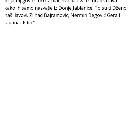
prijatelj govori i kroz plač hvalila ova tri hrabra lava
kako ih samo nazvaše iz Donje Jablanice. To su ti Dženo
naši lavovi. Zilhad Bajramovic, Nermin Begović Gera i
Japanac Edin.”