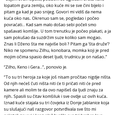
lopatom gura zemlju, oko kuće mi se sve čini bijelo i
pitam ga kad je pao snijeg. Govori mi vidiš da nema
kuća oko nas.. Okrenuo sam se, pogledao i počeo
povraćati… Kad sam malo došao sebi počeli smo
spašavati komšije.. U tom trenutku je počeo plakati, a ja
sam pokušao da suzdržim suze koliko sam mogao..
Znas li Dženo šta me najviše boli ? Pitam ga ‘šta druže’?
Niko ne spomenu Zilhu, konobara, momka koji je pred
mojim očima spasio deset ljudi, trudnicu je on našao..”
“Zilho, Keno i Gera…”, ponovio je.
“To su tri heroja za koje još nisam pročitao nigdje ništa.
Od njih nećeš čuti ništa niti će ti pričati niti će pred
kamere ali molim te da ovo napišeš da ljudi znaju za
njih.. Spasili su čitav komšiluk i sve ovdje uz ovih kuća..
Iznad kuće stajala su tri čovjeka iz Donje Jablanice koja
su slušajući naš razgovor potvrđivala sve što mi