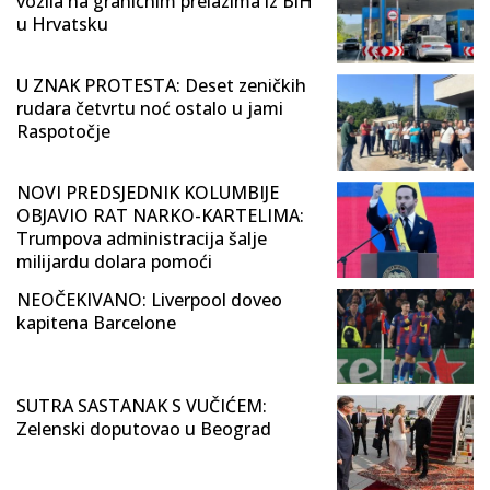
vozila na graničnim prelazima iz BiH
u Hrvatsku
U ZNAK PROTESTA: Deset zeničkih
rudara četvrtu noć ostalo u jami
Raspotočje
NOVI PREDSJEDNIK KOLUMBIJE
OBJAVIO RAT NARKO-KARTELIMA:
Trumpova administracija šalje
milijardu dolara pomoći
NEOČEKIVANO: Liverpool doveo
kapitena Barcelone
SUTRA SASTANAK S VUČIĆEM:
Zelenski doputovao u Beograd