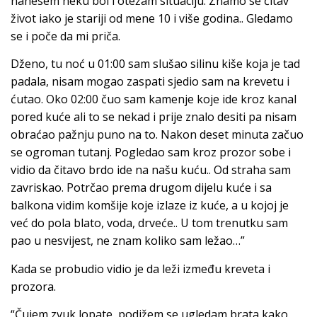
nanesem neku bol i otežam situaciju. Znamo se čitav
život iako je stariji od mene 10 i više godina.. Gledamo
se i poče da mi priča.
Dženo, tu noć u 01:00 sam slušao silinu kiše koja je tad
padala, nisam mogao zaspati sjedio sam na krevetu i
ćutao. Oko 02:00 čuo sam kamenje koje ide kroz kanal
pored kuće ali to se nekad i prije znalo desiti pa nisam
obraćao pažnju puno na to. Nakon deset minuta začuo
se ogroman tutanj. Pogledao sam kroz prozor sobe i
vidio da čitavo brdo ide na našu kuću.. Od straha sam
zavriskao. Potrčao prema drugom dijelu kuće i sa
balkona vidim komšije koje izlaze iz kuće, a u kojoj je
već do pola blato, voda, drveće.. U tom trenutku sam
pao u nesvijest, ne znam koliko sam ležao…”
Kada se probudio vidio je da leži između kreveta i
prozora.
“Čujem zvuk lopate, podižem se ugledam brata kako