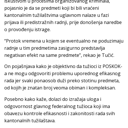
iskustvom u procesima organizovanog kriminala,
pojasnio je da se predmeti koji bi bili vraćeni
kantonalnim tužilaštvima uglavnom nalaze u fazi
prijava ili predistražnih radnji, prije donošenja naredbe
o provođenju istrage.
“Protok vremena u kojem se eventualno ne poduzimaju
radnje u tim predmetima zasigurno predstavlja
negativan efekt na same predmete”, rekao je Tučić.
On pojašnjava kako je objektivno da tužioci iz POSKOK-
a ne mogu odgovoriti problemu uporednog efikasnog
rada jer svaki ponaosob duži preko stotinu predmeta,
od kojih je znatan broj veoma obiman i kompleksan.
Posebno kako kaže, dolazi do izražaja uloga i
odgovornost glavnog federalnog tužioca koji ima
obavezu kontrole efikasnosti i zakonitosti rada svih
kantonalnih tužilaštava.