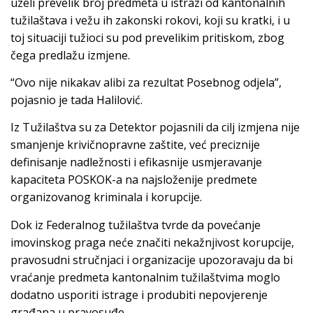
uzeli prevelik broj predmeta u istrazi od kantonalnih
tužilaštava i vežu ih zakonski rokovi, koji su kratki, i u
toj situaciji tužioci su pod prevelikim pritiskom, zbog
čega predlažu izmjene.
“Ovo nije nikakav alibi za rezultat Posebnog odjela”,
pojasnio je tada Halilović.
Iz Tužilaštva su za Detektor pojasnili da cilj izmjena nije
smanjenje krivičnopravne zaštite, već preciznije
definisanje nadležnosti i efikasnije usmjeravanje
kapaciteta POSKOK-a na najsloženije predmete
organizovanog kriminala i korupcije.
Dok iz Federalnog tužilaštva tvrde da povećanje
imovinskog praga neće značiti nekažnjivost korupcije,
pravosudni stručnjaci i organizacije upozoravaju da bi
vraćanje predmeta kantonalnim tužilaštvima moglo
dodatno usporiti istrage i produbiti nepovjerenje
građana u pravosuđe.