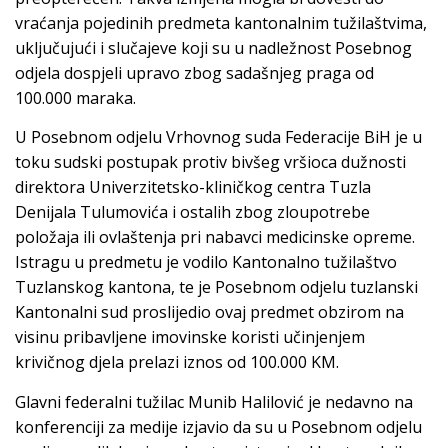
vraćanja pojedinih predmeta kantonalnim tužilaštvima,
uključujući i slučajeve koji su u nadležnost Posebnog
odjela dospjeli upravo zbog sadašnjeg praga od
100.000 maraka.
U Posebnom odjelu Vrhovnog suda Federacije BiH je u
toku sudski postupak protiv bivšeg vršioca dužnosti
direktora Univerzitetsko-kliničkog centra Tuzla
Denijala Tulumovića i ostalih zbog zloupotrebe
položaja ili ovlaštenja pri nabavci medicinske opreme.
Istragu u predmetu je vodilo Kantonalno tužilaštvo
Tuzlanskog kantona, te je Posebnom odjelu tuzlanski
Kantonalni sud proslijedio ovaj predmet obzirom na
visinu pribavljene imovinske koristi učinjenjem
krivičnog djela prelazi iznos od 100.000 KM.
Glavni federalni tužilac Munib Halilović je nedavno na
konferenciji za medije izjavio da su u Posebnom odjelu