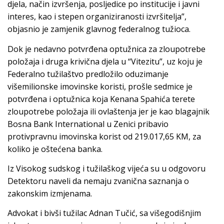
djela, način izvršenja, posljedice po institucije i javni
interes, kao i stepen organiziranosti izvršitelja”,
objasnio je zamjenik glavnog federalnog tužioca.
Dok je nedavno potvrđena optužnica za zloupotrebe
položaja i druga krivična djela u “Vitezitu”, uz koju je
Federalno tužilaštvo predložilo oduzimanje
višemilionske imovinske koristi, prošle sedmice je
potvrđena i optužnica koja Kenana Spahića terete
zloupotrebe položaja ili ovlaštenja jer je kao blagajnik
Bosna Bank International u Zenici pribavio
protivpravnu imovinska korist od 219.017,65 KM, za
koliko je oštećena banka.
Iz Visokog sudskog i tužilaškog vijeća su u odgovoru
Detektoru naveli da nemaju zvanična saznanja o
zakonskim izmjenama.
Advokat i bivši tužilac Adnan Tučić, sa višegodišnjim