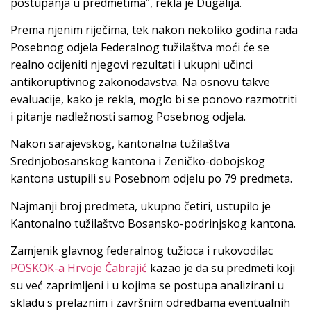
postupanja u predmetima”, rekla je Dugalija.
Prema njenim riječima, tek nakon nekoliko godina rada
Posebnog odjela Federalnog tužilaštva moći će se
realno ocijeniti njegovi rezultati i ukupni učinci
antikoruptivnog zakonodavstva. Na osnovu takve
evaluacije, kako je rekla, moglo bi se ponovo razmotriti
i pitanje nadležnosti samog Posebnog odjela.
Nakon sarajevskog, kantonalna tužilaštva
Srednjobosanskog kantona i Zeničko-dobojskog
kantona ustupili su Posebnom odjelu po 79 predmeta.
Najmanji broj predmeta, ukupno četiri, ustupilo je
Kantonalno tužilaštvo Bosansko-podrinjskog kantona.
Zamjenik glavnog federalnog tužioca i rukovodilac
POSKOK-a Hrvoje Čabrajić
kazao je da su predmeti koji
su već zaprimljeni i u kojima se postupa analizirani u
skladu s prelaznim i završnim odredbama eventualnih