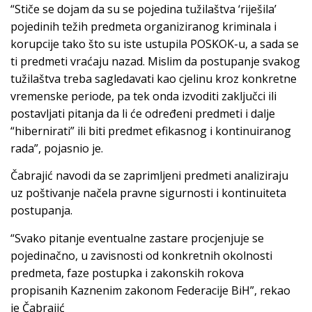
“Stiče se dojam da su se pojedina tužilaštva ‘riješila’
pojedinih težih predmeta organiziranog kriminala i
korupcije tako što su iste ustupila POSKOK-u, a sada se
ti predmeti vraćaju nazad. Mislim da postupanje svakog
tužilaštva treba sagledavati kao cjelinu kroz konkretne
vremenske periode, pa tek onda izvoditi zaključci ili
postavljati pitanja da li će određeni predmeti i dalje
“hibernirati” ili biti predmet efikasnog i kontinuiranog
rada”, pojasnio je.
Čabrajić navodi da se zaprimljeni predmeti analiziraju
uz poštivanje načela pravne sigurnosti i kontinuiteta
postupanja.
“Svako pitanje eventualne zastare procjenjuje se
pojedinačno, u zavisnosti od konkretnih okolnosti
predmeta, faze postupka i zakonskih rokova
propisanih Kaznenim zakonom Federacije BiH”, rekao
je Čabrajić