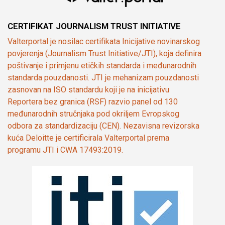
CERTIFIKAT JOURNALISM TRUST INITIATIVE
Valterportal je nosilac certifikata Inicijative novinarskog
povjerenja (Journalism Trust Initiative/JTI), koja definira
poštivanje i primjenu etičkih standarda i međunarodnih
standarda pouzdanosti. JTI je mehanizam pouzdanosti
zasnovan na ISO standardu koji je na inicijativu
Reportera bez granica (RSF) razvio panel od 130
međunarodnih stručnjaka pod okriljem Evropskog
odbora za standardizaciju (CEN). Nezavisna revizorska
kuća Deloitte je certificirala Valterportal prema
programu JTI i CWA 17493:2019.