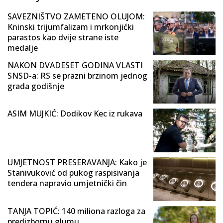
SAVEZNIŠTVO ZAMETENO OLUJOM:
Kninski trijumfalizam i mrkonjićki
parastos kao dvije strane iste
medalje
NAKON DVADESET GODINA VLASTI
SNSD-a: RS se prazni brzinom jednog
grada godišnje
ASIM MUJKIĆ: Dodikov Kec iz rukava
UMJETNOST PRESERAVANJA: Kako je
Stanivuković od pukog raspisivanja
tendera napravio umjetnički čin
TANJA TOPIĆ: 140 miliona razloga za
predizbornu glumu