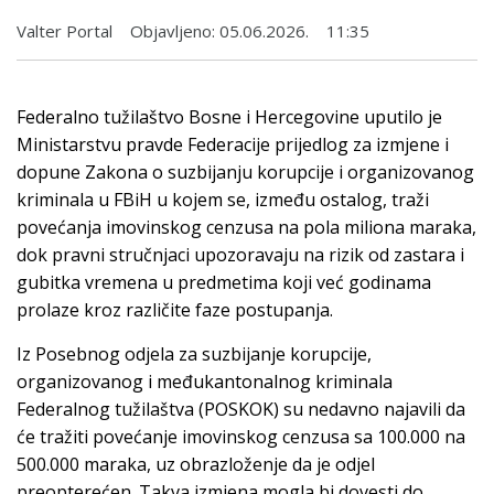
Valter Portal
Objavljeno:
05.06.2026.
11:35
Federalno tužilaštvo Bosne i Hercegovine uputilo je
Ministarstvu pravde Federacije prijedlog za izmjene i
dopune Zakona o suzbijanju korupcije i organizovanog
kriminala u FBiH u kojem se, između ostalog, traži
povećanja imovinskog cenzusa na pola miliona maraka,
dok pravni stručnjaci upozoravaju na rizik od zastara i
gubitka vremena u predmetima koji već godinama
prolaze kroz različite faze postupanja.
Iz Posebnog odjela za suzbijanje korupcije,
organizovanog i međukantonalnog kriminala
Federalnog tužilaštva (POSKOK) su nedavno najavili da
će tražiti povećanje imovinskog cenzusa sa 100.000 na
500.000 maraka, uz obrazloženje da je odjel
preopterećen. Takva izmjena mogla bi dovesti do