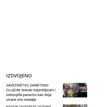
IZDVOJENO
SAVEZNIŠTVO ZAMETENO
OLUJOM: Kninski trijumfalizam i
mrkonjićki parastos kao dvije
strane iste medalje
NAKON DVADESET GODINA