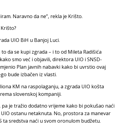
iram. Naravno da ne”, rekla je Krišto.
 Krišto?
rada UIO BiH u Banjoj Luci.
o da se kupi zgrada – i to od Mileta Radišića
kako smo već i objavili, direktora UIO i SNSD-
mjenio Plan javnih nabavki kako bi uvrstio ovaj
ego bude izbačen iz vlasti.
iliona KM na raspolaganju, a zgrada UIO košta
 prema slovenskoj kompaniji.
o, pa je tražio dodatno vrijeme kako bi pokušao naći
za UIO ostanu netaknuta. No, prostora za manevar
S ta sredstva naći u svom oronulom budžetu.