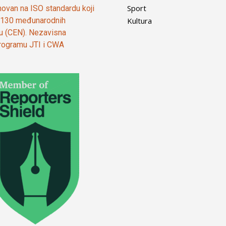
Sport
ovan na ISO standardu koji
Kultura
od 130 međunarodnih
ju (CEN). Nezavisna
 programu JTI i CWA