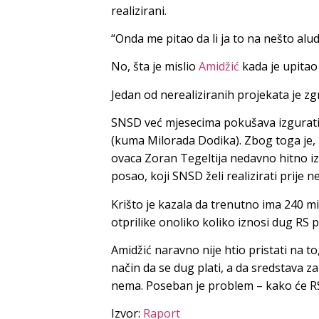
realizirani.
“Onda me pitao da li ja to na nešto alud
No, šta je mislio
Amidžić
kada je upitao
Jedan od nerealiziranih projekata je zg
SNSD već mjesecima pokušava izgurati t
(kuma Milorada Dodika). Zbog toga je, 
ovaca Zoran Tegeltija nedavno hitno iz
posao, koji SNSD želi realizirati prije n
Krišto je kazala da trenutno ima 240 m
otprilike onoliko koliko iznosi dug RS
Amidžić naravno nije htio pristati na t
način da se dug plati, a da sredstava 
nema. Poseban je problem – kako će R
Izvor:
Raport