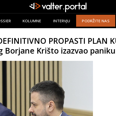
SSIER
KOLUMNE
INTERVJU
PODRŽITE NAS
DEFINITIVNO PROPASTI PLAN 
g Borjane Krišto izazvao panik