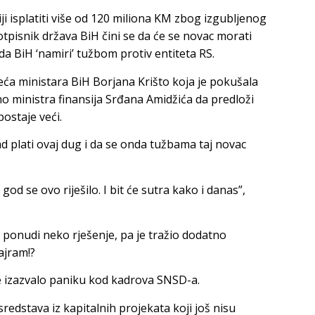
i isplatiti više od 120 miliona KM zbog izgubljenog
tpisnik država BiH čini se da će se novac morati
a BiH ‘namiri’ tužbom protiv entiteta RS.
jeća ministara BiH Borjana Krišto koja je pokušala
 ministra finansija Srđana Amidžića da predloži
ostaje veći.
sad plati ovaj dug i da se onda tužbama taj novac
d se ovo riješilo. I bit će sutra kako i danas”,
a ponudi neko rješenje, pa je tražio dodatno
ajram!?
je izazvalo paniku kod kadrova SNSD-a.
redstava iz kapitalnih projekata koji još nisu