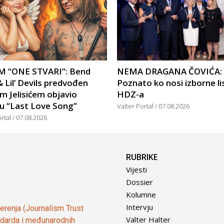
 “ONE STVARI”: Bend
NEMA DRAGANA ČOVIĆA:
 Lil’ Devils predvođen
Poznato ko nosi izborne li
m Jelisićem objavio
HDZ-a
u “Last Love Song”
Valter Portal
07.08.2026
ortal
07.08.2026
RUBRIKE
Vijesti
Dossier
Kolumne
Intervju
vjerenja (Journalism Trust
Valter Halter
tandarda i međunarodnih