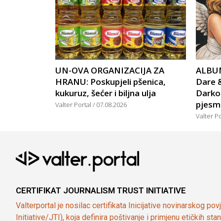
UN-OVA ORGANIZACIJA ZA
ALBUM
HRANU: Poskupjeli pšenica,
Dare &
kukuruz, šećer i biljna ulja
Darko
pjesm
Valter Portal
07.08.2026
Valter P
CERTIFIKAT JOURNALISM TRUST INITIATIVE
Valterportal je nosilac certifikata Inicijative novinarskog po
Initiative/JTI), koja definira poštivanje i primjenu etičkih s