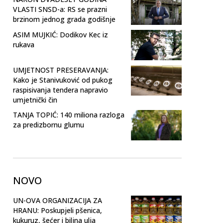
VLASTI SNSD-a: RS se prazni
brzinom jednog grada godišnje
ASIM MUJKIĆ: Dodikov Kec iz
rukava
UMJETNOST PRESERAVANJA:
Kako je Stanivuković od pukog
raspisivanja tendera napravio
umjetnički čin
TANJA TOPIĆ: 140 miliona razloga
za predizbornu glumu
NOVO
UN-OVA ORGANIZACIJA ZA
HRANU: Poskupjeli pšenica,
kukuruz, šećer i biljna ulja