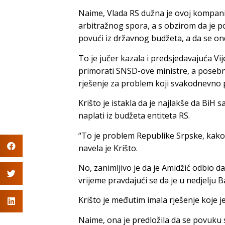
Naime, Vlada RS dužna je ovoj kompanij
arbitražnog spora, a s obzirom da je po
povući iz državnog budžeta, a da se ond
To je jučer kazala i predsjedavajuća Vi
primorati SNSD-ove ministre, a posebno
rješenje za problem koji svakodnevno p
Krišto je istakla da je najlakše da BiH 
naplati iz budžeta entiteta RS.
“To je problem Republike Srpske, kako go
navela je Krišto.
No, zanimljivo je da je Amidžić odbio d
vrijeme pravdajući se da je u nedjelju B
Krišto je međutim imala rješenje koje 
Naime, ona je predložila da se povuku s