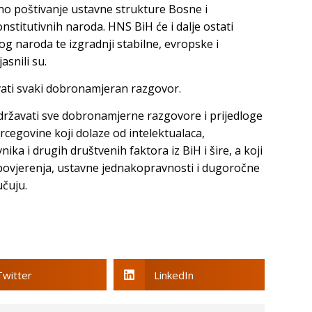
uno poštivanje ustavne strukture Bosne i
stitutivnih naroda. HNS BiH će i dalje ostati
og naroda te izgradnji stabilne, evropske i
snili su.
vati svaki dobronamjeran razgovor.
državati sve dobronamjerne razgovore i prijedloge
cegovine koji dolaze od intelektualaca,
ka i drugih društvenih faktora iz BiH i šire, a koji
ovjerenja, ustavne jednakopravnosti i dugoročne
učuju.
Twitter
LinkedIn