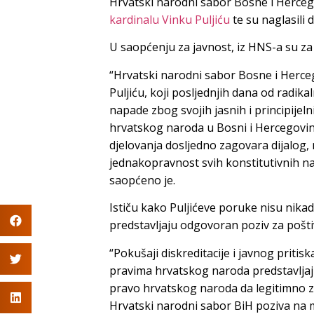
Hrvatski narodni sabor Bosne i Herceg
kardinalu Vinku Puljiću
te su naglasili 
U saopćenju za javnost, iz HNS-a su za 
“Hrvatski narodni sabor Bosne i Herce
Puljiću, koji posljednjih dana od radik
napade zbog svojih jasnih i principije
hrvatskog naroda u Bosni i Hercegovini
djelovanja dosljedno zagovara dijalog
jednakopravnost svih konstitutivnih n
saopćeno je.
Ističu kako Puljićeve poruke nisu nika
predstavljaju odgovoran poziv za pošti
“Pokušaji diskreditacije i javnog pritis
pravima hrvatskog naroda predstavljaj
pravo hrvatskog naroda da legitimno za
Hrvatski narodni sabor BiH poziva na 