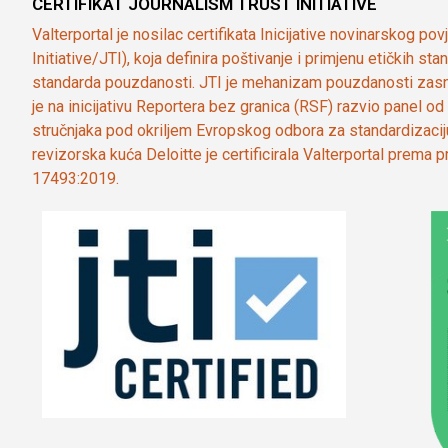
CERTIFIKAT JOURNALISM TRUST INITIATIVE
Valterportal je nosilac certifikata Inicijative novinarskog po
Initiative/JTI), koja definira poštivanje i primjenu etičkih s
standarda pouzdanosti. JTI je mehanizam pouzdanosti zasn
je na inicijativu Reportera bez granica (RSF) razvio panel 
stručnjaka pod okriljem Evropskog odbora za standardizaci
revizorska kuća Deloitte je certificirala Valterportal prema
17493:2019.