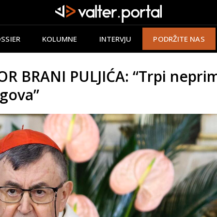
SSIER
KOLUMNE
INTERVJU
PODRŽITE NAS
 BRANI PULJIĆA: “Trpi nepri
ugova”