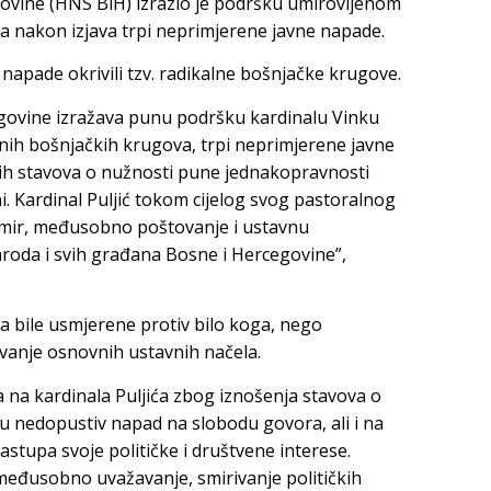
ovine (HNS BiH) izrazio je podršku umirovljenom
da nakon izjava trpi neprimjerene javne napade.
napade okrivili tzv. radikalne bošnjačke krugove.
govine izražava punu podršku kardinalu Vinku
alnih bošnjačkih krugova, trpi neprimjerene javne
lnih stavova o nužnosti pune jednakopravnosti
. Kardinal Puljić tokom cijelog svog pastoralnog
, mir, međusobno poštovanje i ustavnu
aroda i svih građana Bosne i Hercegovine”,
da bile usmjerene protiv bilo koga, nego
vanje osnovnih ustavnih načela.
ka na kardinala Puljića zbog iznošenja stavova o
u nedopustiv napad na slobodu govora, ali i na
stupa svoje političke i društvene interese.
međusobno uvažavanje, smirivanje političkih