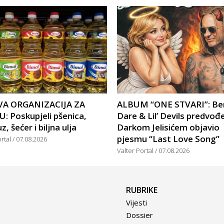
A ORGANIZACIJA ZA
ALBUM “ONE STVARI”: Be
: Poskupjeli pšenica,
Dare & Lil’ Devils predvođ
, šećer i biljna ulja
Darkom Jelisićem objavio
pjesmu “Last Love Song”
ortal
07.08.2026
Valter Portal
07.08.2026
RUBRIKE
Vijesti
Dossier