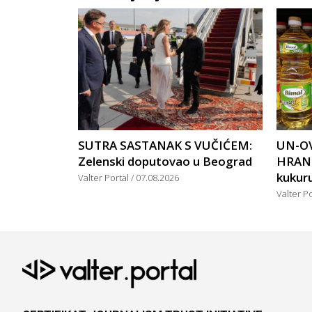
SUTRA SASTANAK S VUČIĆEM:
UN-OV
Zelenski doputovao u Beograd
HRANU
kukuruz
Valter Portal
07.08.2026
Valter P