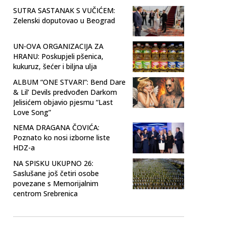
SUTRA SASTANAK S VUČIĆEM:
Zelenski doputovao u Beograd
UN-OVA ORGANIZACIJA ZA
HRANU: Poskupjeli pšenica,
kukuruz, šećer i biljna ulja
ALBUM “ONE STVARI”: Bend Dare
& Lil’ Devils predvođen Darkom
Jelisićem objavio pjesmu “Last
Love Song”
NEMA DRAGANA ČOVIĆA:
Poznato ko nosi izborne liste
HDZ-a
NA SPISKU UKUPNO 26:
Saslušane još četiri osobe
povezane s Memorijalnim
centrom Srebrenica