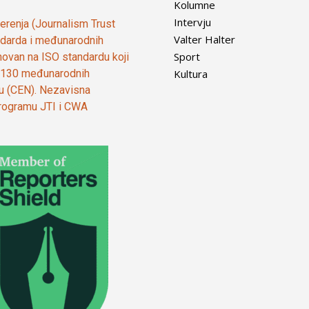
Kolumne
Intervju
vjerenja (Journalism Trust
Valter Halter
tandarda i međunarodnih
Sport
ovan na ISO standardu koji
Kultura
od 130 međunarodnih
ju (CEN). Nezavisna
 programu JTI i CWA