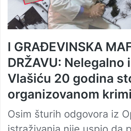
I GRAĐEVINSKA MAF
DRŽAVU: Nelegalno 
Vlašiću 20 godina st
organizovanom krimi
Osim šturih odgovora iz O
istraživanja nije uspio da