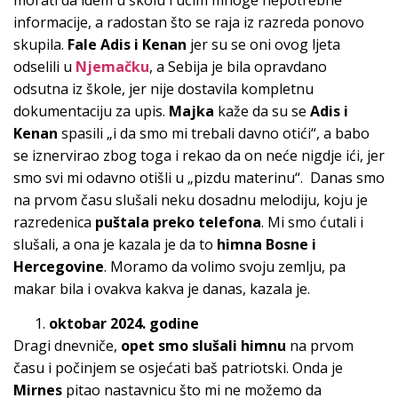
informacije, a radostan što se raja iz razreda ponovo
skupila.
Fale Adis i Kenan
jer su se oni ovog ljeta
odselili u
Njemačku
, a Sebija je bila opravdano
odsutna iz škole, jer nije dostavila kompletnu
dokumentaciju za upis.
Majka
kaže da su se
Adis i
Kenan
spasili „i da smo mi trebali davno otići“, a babo
se iznervirao zbog toga i rekao da on neće nigdje ići, jer
smo svi mi odavno otišli u „pizdu materinu“. Danas smo
na prvom času slušali neku dosadnu melodiju, koju je
razredenica
puštala preko telefona
. Mi smo ćutali i
slušali, a ona je kazala je da to
himna Bosne i
Hercegovine
. Moramo da volimo svoju zemlju, pa
makar bila i ovakva kakva je danas, kazala je.
oktobar 2024. godine
Dragi dnevniče,
opet smo slušali himnu
na prvom
času i počinjem se osjećati baš patriotski. Onda je
Mirnes
pitao nastavnicu što mi ne možemo da