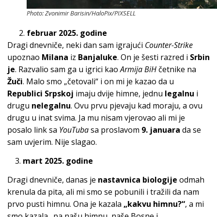
Photo: Zvonimir Barisin/HaloPix/PIXSELL
februar 2025. godine
Dragi dnevniče, neki dan sam igrajući
Counter-Strike
upoznao
Milana
iz
Banjaluke
. On je šesti razred i
Srbin
je
. Razvalio sam ga u igrici kao
Armija BiH
četnike na
Žuči
. Malo smo „četovali“ i on mi je kazao da u
Republici Srpskoj
imaju dvije himne, jednu
legalnu
i
drugu
nelegalnu
. Ovu prvu pjevaju kad moraju, a ovu
drugu u inat svima. Ja mu nisam vjerovao ali mi je
posalo link sa
YouTuba
sa proslavom
9. januara
da se
sam uvjerim. Nije slagao.
3.
mart 2025. godine
Dragi dnevniče, danas je
nastavnica biologije
odmah
krenula da pita, ali mi smo se pobunili i tražili da nam
prvo pusti himnu. Ona je kazala
„kakvu himnu?“
, a mi
smo kazala „pa našu himnu, naše Bosne i