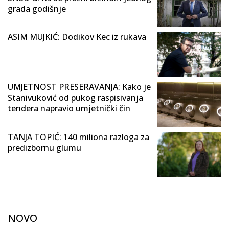
grada godišnje
ASIM MUJKIĆ: Dodikov Kec iz rukava
UMJETNOST PRESERAVANJA: Kako je
Stanivuković od pukog raspisivanja
tendera napravio umjetnički čin
TANJA TOPIĆ: 140 miliona razloga za
predizbornu glumu
NOVO