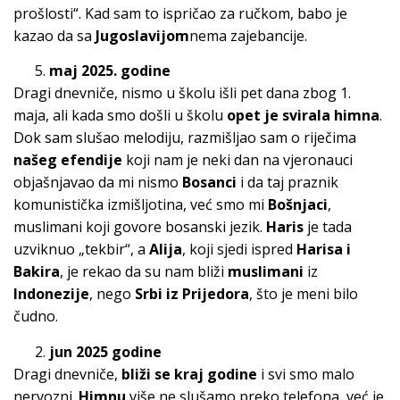
prošlosti“. Kad sam to ispričao za ručkom, babo je
kazao da sa
Jugoslavijom
nema zajebancije.
maj 2025. godine
Dragi dnevniče, nismo u školu išli pet dana zbog 1.
maja, ali kada smo došli u školu
opet je svirala himna
.
Dok sam slušao melodiju, razmišljao sam o riječima
našeg efendije
koji nam je neki dan na vjeronauci
objašnjavao da mi nismo
Bosanci
i da taj praznik
komunistička izmišljotina, već smo mi
Bošnjaci
,
muslimani koji govore bosanski jezik.
Haris
je tada
uzviknuo „tekbir“, a
Alija
, koji sjedi ispred
Harisa i
Bakira
, je rekao da su nam bliži
muslimani
iz
Indonezije
, nego
Srbi iz Prijedora
, što je meni bilo
čudno.
jun 2025 godine
Dragi dnevniče,
bliži se kraj godine
i svi smo malo
nervozni.
Himnu
više ne slušamo preko telefona, već je