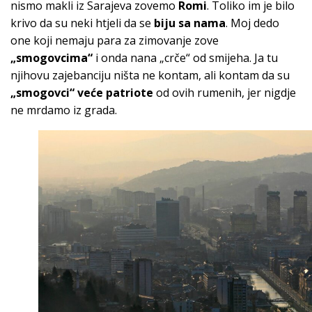
nismo makli iz Sarajeva zovemo
Romi
. Toliko im je bilo
krivo da su neki htjeli da se
biju sa nama
. Moj dedo
one koji nemaju para za zimovanje zove
„smogovcima“
i onda nana „crče“ od smijeha. Ja tu
njihovu zajebanciju ništa ne kontam, ali kontam da su
„smogovci“ veće patriote
od ovih rumenih, jer nigdje
ne mrdamo iz grada.