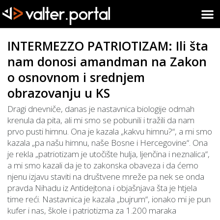
INTERMEZZO PATRIOTIZAM: Ili šta
nam donosi amandman na Zakon
o osnovnom i srednjem
obrazovanju u KS
Dragi dnevniče, danas je nastavnica biologije odmah
krenula da pita, ali mi smo se pobunili i tražili da nam
prvo pusti himnu. Ona je kazala „kakvu himnu?“, a mi smo
kazala „pa našu himnu, naše Bosne i Hercegovine“. Ona
je rekla „patriotizam je utočište hulja, ljenčina i neznalica“,
a mi smo kazali da je to zakonska obaveza i da ćemo
njenu izjavu staviti na društvene mreže pa nek se onda
pravda Nihadu iz Antidejtona i objašnjava šta je htjela
time reći. Nastavnica je kazala „bujrum“, ionako mi je pun
kufer i nas, škole i patriotizma za 1.200 maraka