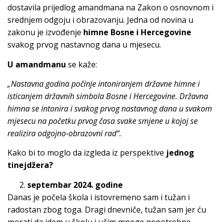
dostavila prijedlog amandmana na Zakon o osnovnom i
srednjem odgoju i obrazovanju. Jedna od novina u
zakonu je izvođenje
himne Bosne i Hercegovine
svakog prvog nastavnog dana u mjesecu.
U amandmanu
se kaže:
„Nastavna godina počinje intoniranjem državne himne i
isticanjem državnih simbola Bosne i Hercegovine.
Državna
himna se intonira i svakog prvog nastavnog dana u svakom
mjesecu na početku prvog časa svake smjene u kojoj se
realizira odgojno-obrazovni rad
“.
Kako bi to moglo da izgleda iz perspektive
jednog
tinejdžera?
septembar 2024. godine
Danas je počela škola i istovremeno sam i tužan i
radostan zbog toga. Dragi dnevniče, tužan sam jer ću
morati da idem u školu i učim mnoge nepotrebne