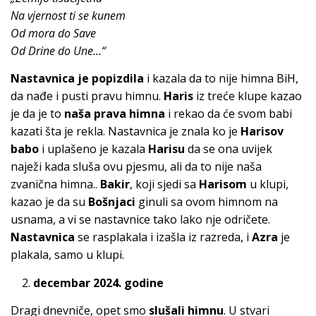
Na vjernost ti se kunem
Od mora do Save
Od Drine do Une
…“
Nastavnica je popizdila
i kazala da to nije himna BiH,
da nađe i pusti pravu himnu.
Haris
iz treće klupe kazao
je da je to
naša prava himna
i rekao da će svom babi
kazati šta je rekla. Nastavnica je znala ko je
Harisov
babo
i uplašeno je kazala
Harisu
da se ona uvijek
naježi kada sluša ovu pjesmu, ali da to nije naša
zvanična himna..
Bakir
, koji sjedi sa
Harisom
u klupi,
kazao je da su
Bošnjaci
ginuli sa ovom himnom na
usnama, a vi se nastavnice tako lako nje odričete.
Nastavnica
se rasplakala i izašla iz razreda, i
Azra
je
plakala, samo u klupi.
2.
decembar 2024. godine
Dragi dnevniče, opet smo
slušali himnu
. U stvari