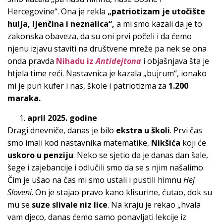
Hercegovine“. Ona je rekla
„patriotizam je utočište
hulja, ljenčina i neznalica“,
a mi smo kazali da je to
zakonska obaveza, da su oni prvi počeli i da ćemo
njenu izjavu staviti na društvene mreže pa nek se ona
onda pravda
Nihadu
iz
Antidejtona
i objašnjava šta je
htjela time reći. Nastavnica je kazala „bujrum“, ionako
mi je pun kufer i nas, škole i patriotizma za
1.200
maraka.
april 2025. godine
Dragi dnevniče, danas je bilo
ekstra u školi
. Prvi čas
smo imali kod nastavnika matematike,
Nikšića
koji će
uskoro u penziju
. Neko se sjetio da je danas dan šale,
šege i zajebancije i odlučili smo da se s njim našalimo.
Čim je ušao na čas mi smo ustali i pustili himnu
Hej
Sloveni
. On je stajao pravo kano klisurine, ćutao, dok su
mu se
suze slivale niz lice
. Na kraju je rekao „hvala
vam djeco, danas ćemo samo ponavljati lekcije iz