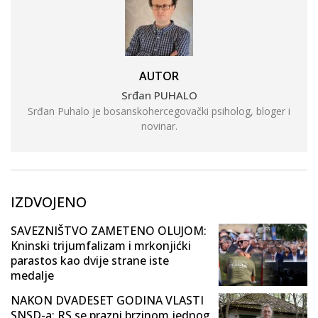
AUTOR
Srđan PUHALO
Srđan Puhalo je bosanskohercegovački psiholog, bloger i
novinar.
IZDVOJENO
SAVEZNIŠTVO ZAMETENO OLUJOM:
Kninski trijumfalizam i mrkonjićki
parastos kao dvije strane iste
medalje
NAKON DVADESET GODINA VLASTI
SNSD-a: RS se prazni brzinom jednog