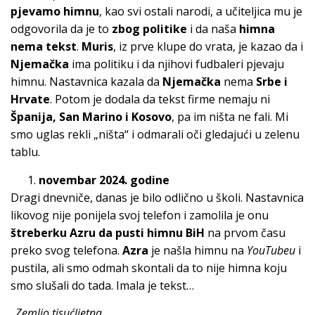
pjevamo himnu
, kao svi ostali narodi, a učiteljica mu je
odgovorila da je to
zbog politike
i da naša
himna
nema tekst
.
Muris
, iz prve klupe do vrata, je kazao da i
Njemačka
ima politiku i da njihovi fudbaleri pjevaju
himnu. Nastavnica kazala da
Njemačka
nema
Srbe i
Hrvate
. Potom je dodala da tekst firme nemaju ni
Španija, San Marino i Kosovo
, pa im ništa ne fali. Mi
smo uglas rekli „ništa“ i odmarali oči gledajući u zelenu
tablu.
novembar 2024. godine
Dragi dnevniče, danas je bilo odlično u školi. Nastavnica
likovog nije ponijela svoj telefon i zamolila je onu
štreberku Azru da pusti himnu BiH
na prvom času
preko svog telefona.
Azra
je našla himnu na
YouTubeu
i
pustila, ali smo odmah skontali da to nije himna koju
smo slušali do tada. Imala je tekst…
„
Zemljo tisućljetna