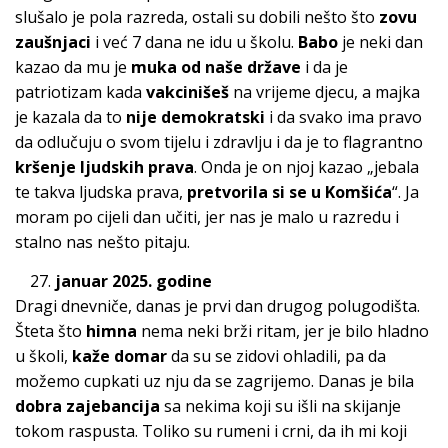
slušalo je pola razreda, ostali su dobili nešto što
zovu
zaušnjaci
i već 7 dana ne idu u školu.
Babo
je neki dan
kazao da mu je
muka od naše države
i da je
patriotizam kada
vakcinišeš
na vrijeme djecu, a majka
je kazala da to
nije demokratski
i da svako ima pravo
da odlučuju o svom tijelu i zdravlju i da je to flagrantno
kršenje ljudskih prava
. Onda je on njoj kazao „jebala
te takva ljudska prava,
pretvorila si se u Komšića
“. Ja
moram po cijeli dan učiti, jer nas je malo u razredu i
stalno nas nešto pitaju.
januar 2025. godine
Dragi dnevniče, danas je prvi dan drugog polugodišta.
Šteta što
himna
nema neki brži ritam, jer je bilo hladno
u školi,
kaže domar
da su se zidovi ohladili, pa da
možemo cupkati uz nju da se zagrijemo. Danas je bila
dobra zajebancija
sa nekima koji su išli na skijanje
tokom raspusta. Toliko su rumeni i crni, da ih mi koji