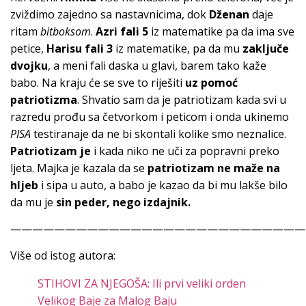
zviždimo zajedno sa nastavnicima, dok
Dženan
daje
ritam
bitboksom
.
Azri fali 5
iz matematike pa da ima sve
petice,
Harisu fali 3
iz matematike, pa da mu
zaključe
dvojku
, a meni fali daska u glavi, barem tako kaže
babo. Na kraju će se sve to riješiti
uz pomoć
patriotizma
. Shvatio sam da je patriotizam kada svi u
razredu prođu sa četvorkom i peticom i onda ukinemo
PISA
testiranaje da ne bi skontali kolike smo neznalice.
Patriotizam je
i kada niko ne uči za popravni preko
ljeta. Majka je kazala da se
patriotizam ne maže na
hljeb
i sipa u auto, a babo je kazao da bi mu lakše bilo
da mu je
sin peder, nego izdajnik.
———————————————————————————
Više od istog autora:
STIHOVI ZA NJEGOŠA: Ili prvi veliki orden
Velikog Baje za Malog Baju