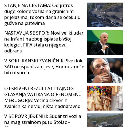
STANJE NA CESTAMA: Od jutros
duge kolone vozila na graničnim
prijelazima, tokom dana se očekuju
gužve na putevima
NASTAVLJA SE SPOR: Novi veliki udar
na Infantina zbog isplate bivšoj
kolegici, FIFA stala u njegovu
odbranu
VISOKI IRANSKI ZVANIČNIK: Sve dok
SAD ne ispuni zahtjeve, Hormuz neće
biti otvoren
OTKRIVENI REZULTATI TAJNOG
GLASANJA VATIKANA O FENOMENU
MEĐUGORJA: Većina crkvenih
zvaničnika ne vidi ništa nadnaravno
VIŠE POVRIJEĐENIH: Sudar tri vozila
na magistralnom putu Stolac –