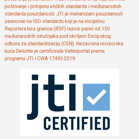
poštivanje i primjenu etičkih standarda i međunarodnih
standarda pouzdanosti. JTI je mehanizam pouzdanosti
zasnovan na ISO standardu koji je na inicijativu
Reportera bez granica (RSF) razvio panel od 130
međunarodnih stručnjaka pod okriljem Evropskog
odbora za standardizaciju (CEN). Nezavisna revizorska
kuća Deloitte je certificirala Valterportal prema
programu JTI i CWA 17493:2019.