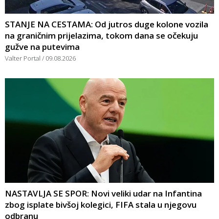
STANJE NA CESTAMA: Od jutros duge kolone vozila
na graničnim prijelazima, tokom dana se očekuju
gužve na putevima
Valter Portal
09.08.2026
NASTAVLJA SE SPOR: Novi veliki udar na Infantina
zbog isplate bivšoj kolegici, FIFA stala u njegovu
odbranu