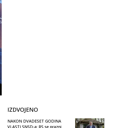
IZDVOJENO
NAKON DVADESET GODINA
VLASTI SNSD-a: RS se prazni