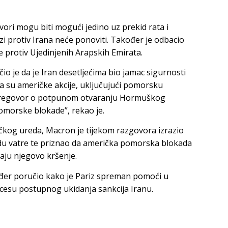
vori mogu biti mogući jedino uz prekid rata i
ezi protiv Irana neće ponoviti. Također je odbacio
e protiv Ujedinjenih Arapskih Emirata.
 je da je Iran desetljećima bio jamac sigurnosti
a su američke akcije, uključujući pomorsku
ki pregovor o potpunom otvaranju Hormuškog
omorske blokade”, rekao je.
kog ureda, Macron je tijekom razgovora izrazio
u vatre te priznao da američka pomorska blokada
jaju njegovo kršenje.
đer poručio kako je Pariz spreman pomoći u
ocesu postupnog ukidanja sankcija Iranu.