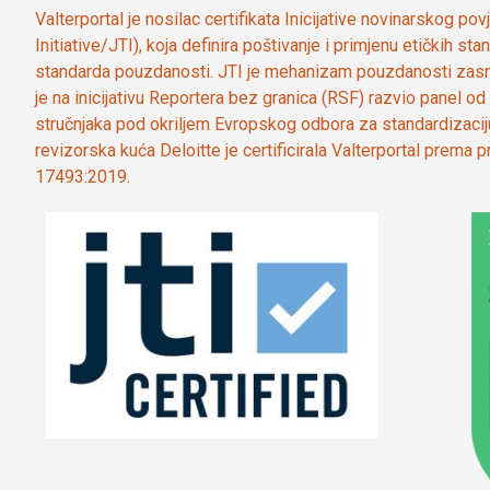
Valterportal je nosilac certifikata Inicijative novinarskog po
Initiative/JTI), koja definira poštivanje i primjenu etičkih s
standarda pouzdanosti. JTI je mehanizam pouzdanosti zasn
je na inicijativu Reportera bez granica (RSF) razvio panel 
stručnjaka pod okriljem Evropskog odbora za standardizaci
revizorska kuća Deloitte je certificirala Valterportal prema
17493:2019.