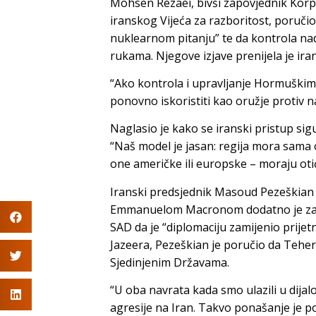
Mohsen Rezaei, bivši zapovjednik Korpu
iranskog Vijeća za razboritost, poručio
nuklearnom pitanju” te da kontrola n
rukama. Njegove izjave prenijela je ira
“Ako kontrola i upravljanje Hormuškim 
ponovno iskoristiti kao oružje protiv n
Naglasio je kako se iranski pristup sig
“Naš model je jasan: regija mora sama o
one američke ili europske – moraju otići
Iranski predsjednik Masoud Pezeškian
Emmanuelom Macronom dodatno je zaoš
SAD da je “diplomaciju zamijenio prijet
Jazeera, Pezeškian je poručio da Tehe
Sjedinjenim Državama.
“U oba navrata kada smo ulazili u dija
agresije na Iran. Takvo ponašanje je po