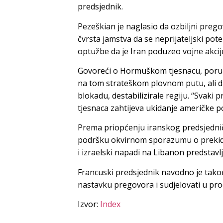
predsjednik.
Pezeškian je naglasio da ozbiljni prego
čvrsta jamstva da se neprijateljski pot
optužbe da je Iran poduzeo vojne akcij
Govoreći o Hormuškom tjesnacu, poručio
na tom strateškom plovnom putu, ali d
blokadu, destabilizirale regiju. “Sva
tjesnaca zahtijeva ukidanje američke p
Prema priopćenju iranskog predsjednič
podršku okvirnom sporazumu o prekid
i izraelski napadi na Libanon predstavl
Francuski predsjednik navodno je tako
nastavku pregovora i sudjelovati u pr
Izvor:
Index