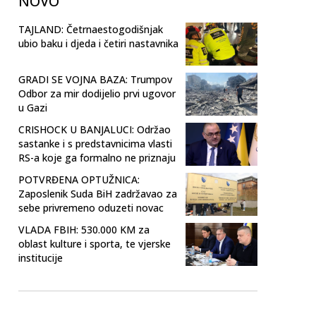
NOVO
TAJLAND: Četrnaestogodišnjak
ubio baku i djeda i četiri nastavnika
GRADI SE VOJNA BAZA: Trumpov
Odbor za mir dodijelio prvi ugovor
u Gazi
CRISHOCK U BANJALUCI: Održao
sastanke i s predstavnicima vlasti
RS-a koje ga formalno ne priznaju
POTVRĐENA OPTUŽNICA:
Zaposlenik Suda BiH zadržavao za
sebe privremeno oduzeti novac
VLADA FBIH: 530.000 KM za
oblast kulture i sporta, te vjerske
institucije