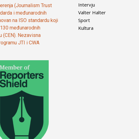
Intervju
vjerenja (Journalism Trust
Valter Halter
tandarda i međunarodnih
Sport
ovan na ISO standardu koji
Kultura
od 130 međunarodnih
ju (CEN). Nezavisna
 programu JTI i CWA