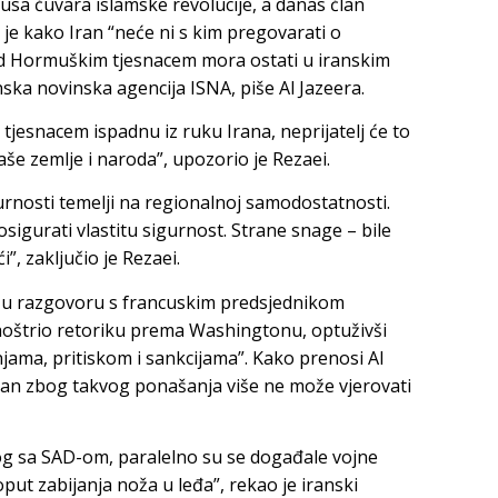
sa čuvara islamske revolucije, a danas član
 je kako Iran “neće ni s kim pregovarati o
ad Hormuškim tjesnacem mora ostati u iranskim
nska novinska agencija ISNA, piše Al Jazeera.
tjesnacem ispadnu iz ruku Irana, neprijatelj će to
aše zemlje i naroda”, upozorio je Rezaei.
urnosti temelji na regionalnoj samodostatnosti.
sigurati vlastitu sigurnost. Strane snage – bile
”, zaključio je Rezaei.
 u razgovoru s francuskim predsjednikom
trio retoriku prema Washingtonu, optuživši
njama, pritiskom i sankcijama”. Kako prenosi Al
ran zbog takvog ponašanja više ne može vjerovati
log sa SAD-om, paralelno su se događale vojne
put zabijanja noža u leđa”, rekao je iranski