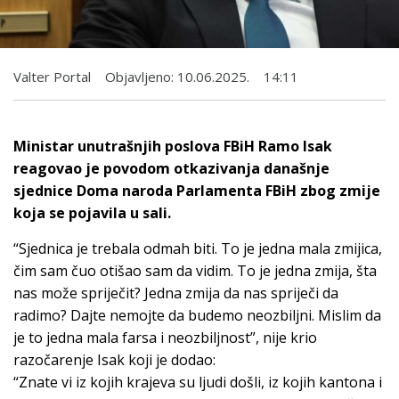
Valter Portal
Objavljeno:
10.06.2025.
14:11
Ministar unutrašnjih poslova FBiH Ramo Isak
reagovao je povodom otkazivanja današnje
sjednice Doma naroda Parlamenta FBiH zbog zmije
koja se pojavila u sali.
“Sjednica je trebala odmah biti. To je jedna mala zmijica,
čim sam čuo otišao sam da vidim. To je jedna zmija, šta
nas može spriječit? Jedna zmija da nas spriječi da
radimo? Dajte nemojte da budemo neozbiljni. Mislim da
je to jedna mala farsa i neozbiljnost”, nije krio
razočarenje Isak koji je dodao:
“Znate vi iz kojih krajeva su ljudi došli, iz kojih kantona i