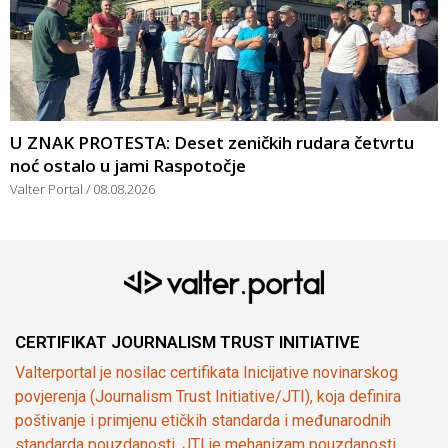
U ZNAK PROTESTA: Deset zeničkih rudara četvrtu
noć ostalo u jami Raspotočje
Valter Portal
08.08.2026
CERTIFIKAT JOURNALISM TRUST INITIATIVE
Valterportal je nosilac certifikata Inicijative novinarskog
povjerenja (Journalism Trust Initiative/JTI), koja definira
poštivanje i primjenu etičkih standarda i međunarodnih
standarda pouzdanosti. JTI je mehanizam pouzdanosti