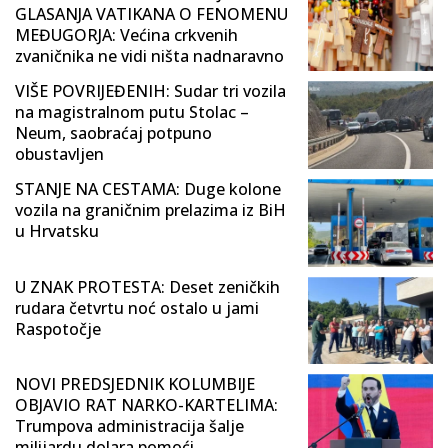
GLASANJA VATIKANA O FENOMENU
MEĐUGORJA: Većina crkvenih
zvaničnika ne vidi ništa nadnaravno
VIŠE POVRIJEĐENIH: Sudar tri vozila
na magistralnom putu Stolac –
Neum, saobraćaj potpuno
obustavljen
STANJE NA CESTAMA: Duge kolone
vozila na graničnim prelazima iz BiH
u Hrvatsku
U ZNAK PROTESTA: Deset zeničkih
rudara četvrtu noć ostalo u jami
Raspotočje
NOVI PREDSJEDNIK KOLUMBIJE
OBJAVIO RAT NARKO-KARTELIMA:
Trumpova administracija šalje
milijardu dolara pomoći