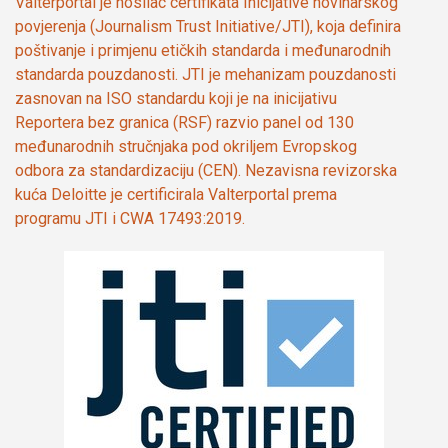
Valterportal je nosilac certifikata Inicijative novinarskog
povjerenja (Journalism Trust Initiative/JTI), koja definira
poštivanje i primjenu etičkih standarda i međunarodnih
standarda pouzdanosti. JTI je mehanizam pouzdanosti
zasnovan na ISO standardu koji je na inicijativu
Reportera bez granica (RSF) razvio panel od 130
međunarodnih stručnjaka pod okriljem Evropskog
odbora za standardizaciju (CEN). Nezavisna revizorska
kuća Deloitte je certificirala Valterportal prema
programu JTI i CWA 17493:2019.