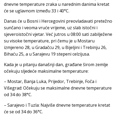
dnevne temperature zraka u narednim danima kretat
će se uglavnom između 33 i 40°C.
Danas će u Bosni i Hercegovini preovladavati pretežno
sunčano i veoma vruće vrijeme, uz slab istočni i
sjeveroistočni vjetar. Već jutros u 08:00 sati zabilježene
su visoke temperature, pri čemu je u Mostaru
izmjereno 28, u Gradačcu 29, u Bijeljini i Trebinju 26,
Bihaću 25, a u Sarajevu 19 stepeni celzijusa.
Kada je u pitanju današnji dan, građane širom zemlje
očekuju sljedeće maksimalne temperature:
– Mostar, Banja Luka, Prijedor, Trebinje, Foča i
Višegrad: Očekuju se maksimalne dnevne temperature
od 34 do 38°C.
– Sarajevo i Tuzla: Najviše dnevne temperature kretat
će se od 34 do 36°C.