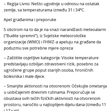
– Regija Livno: Nešto ugodnije u odnosu na ostatak
zemlje, sa temperaturama između 31 i 34°C.
Apel građanima i preporuke
S obzirom na to da je na snazi narandžasti meteoalarm
(“Budite spremni”), iz Svjetske meteorološke
organizacije (WMO) i FHMZ-a apeluju na građane da
poduzmu sve potrebne mjere opreza:
– Zaštitite osjetljive kategorije: Visoke temperature
predstavljaju ozbiljan zdravstveni rizik, posebno za
ugrožene grupe poput starijih osoba, hroničnih
bolesnika i male djece.
– Smanjite aktivnosti na otvorenom: Očekujte ometanja
u uobičajenim dnevnim rutinama. Preporučuje se
obustava svih težih fizičkih aktivnosti na otvorenom
prostoru, naročito u najtoplijem dijelu dana (između 11
i 17 sati).