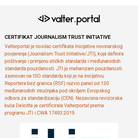
CERTIFIKAT JOURNALISM TRUST INITIATIVE
Valterportal je nosilac certifikata Inicijative novinarskog
povjerenja (Journalism Trust Initiative/JTI), koja definira
poštivanje i primjenu etičkih standarda i međunarodnih
standarda pouzdanosti. JTI je mehanizam pouzdanosti
zasnovan na ISO standardu koji je na inicijativu
Reportera bez granica (RSF) razvio panel od 130
međunarodnih stručnjaka pod okriljem Evropskog
odbora za standardizaciju (CEN). Nezavisna revizorska
kuća Deloitte je certificirala Valterportal prema
programu JTI i CWA 17493:2019.