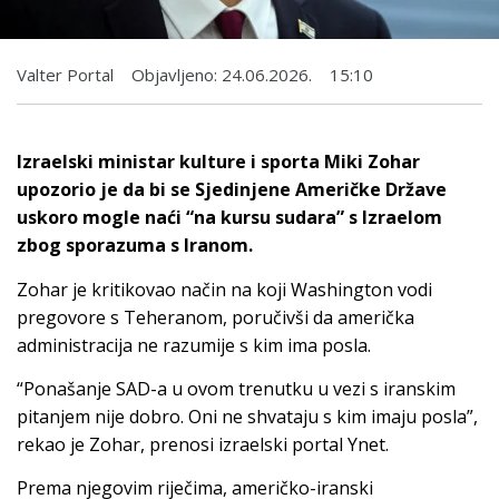
Valter Portal
Objavljeno:
24.06.2026.
15:10
Izraelski ministar kulture i sporta Miki Zohar
upozorio je da bi se Sjedinjene Američke Države
uskoro mogle naći “na kursu sudara” s Izraelom
zbog sporazuma s Iranom.
Zohar je kritikovao način na koji Washington vodi
pregovore s Teheranom, poručivši da američka
administracija ne razumije s kim ima posla.
“Ponašanje SAD-a u ovom trenutku u vezi s iranskim
pitanjem nije dobro. Oni ne shvataju s kim imaju posla”,
rekao je Zohar, prenosi izraelski portal Ynet.
Prema njegovim riječima, američko-iranski