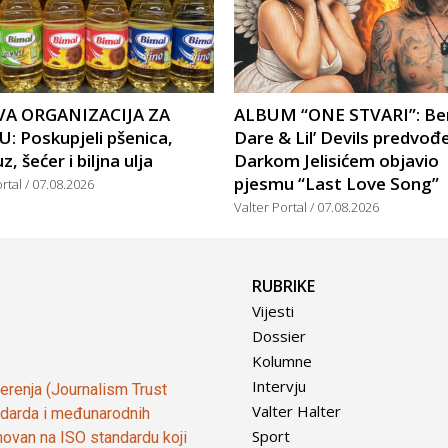
A ORGANIZACIJA ZA
ALBUM “ONE STVARI”: Be
: Poskupjeli pšenica,
Dare & Lil’ Devils predvođ
, šećer i biljna ulja
Darkom Jelisićem objavio
pjesmu “Last Love Song”
ortal
07.08.2026
Valter Portal
07.08.2026
RUBRIKE
Vijesti
Dossier
Kolumne
Intervju
vjerenja (Journalism Trust
Valter Halter
tandarda i međunarodnih
Sport
ovan na ISO standardu koji