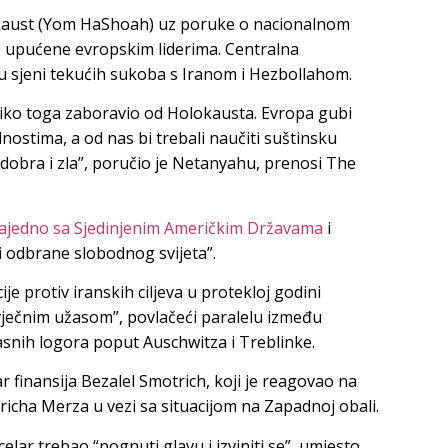
lokaust (Yom HaShoah) uz poruke o nacionalnom
ike upućene evropskim liderima. Centralna
 sjeni tekućih sukoba s Iranom i Hezbollahom.
toliko toga zaboravio od Holokausta. Evropa gubi
dnostima, a od nas bi trebali naučiti suštinsku
u dobra i zla”, poručio je Netanyahu, prenosi The
ajedno sa Sjedinjenim Američkim Državama
i
ji odbrane slobodnog svijeta”.
 protiv iranskih ciljeva u protekloj godini
s “vječnim užasom”, povlačeći paralelu između
lasnih logora poput Auschwitza i Treblinke.
ar finansija Bezalel Smotrich, koji je reagovao na
icha Merza u vezi sa situacijom na Zapadnoj obali.
elar trebao “pognuti glavu i izviniti se”, umjesto