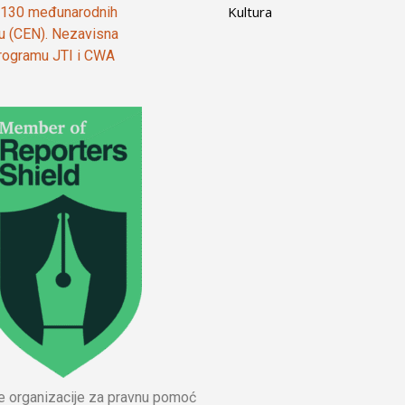
Kultura
od 130 međunarodnih
ju (CEN). Nezavisna
 programu JTI i CWA
ne organizacije za pravnu pomoć