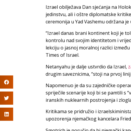
Izrael obilježava Dan sjećanja na Ho
jedinstvu, ali i oštre diplomatske krit
ceremonija u Yad Vashemu održana je u
“Izrael danas brani kontinent koji je 
kontrolu nad svojim identitetom i vrije
lekciju o jasnoj moralnoj razlici izmeđ
Times of Israel.
Netanyahu je dalje ustvrdio da Izrael,
z
drugim saveznicima, “stoji na prvoj lini
Napomenuo je da su zajedničke operacije
spriječile scenarije koji bi se pamtili 
iranskih nuklearnih postrojenja i zlog
Kritikama se pridružio i izraelskiminist
upozorenja njemačkog kancelara Friedr
Smotrich je poručio da bi njemački kanc