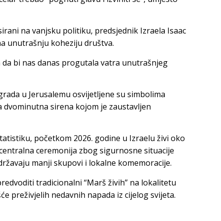
kusirani na vanjsku politiku, predsjednik Izraela Isaac
na unutrašnju koheziju društva.
a da bi nas danas progutala vatra unutrašnjeg
 grada u Jerusalemu osvijetljene su simbolima
ena dvominutna sirena kojom je zaustavljen
tistiku, početkom 2026. godine u Izraelu živi oko
e centralna ceremonija zbog sigurnosne situacije
održavaju manji skupovi i lokalne komemoracije.
redvoditi tradicionalni “Marš živih” na lokalitetu
 preživjelih nedavnih napada iz cijelog svijeta.