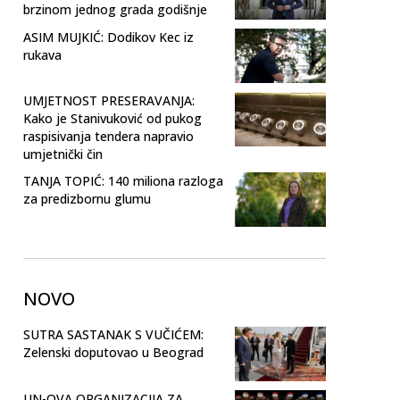
brzinom jednog grada godišnje
ASIM MUJKIĆ: Dodikov Kec iz
rukava
UMJETNOST PRESERAVANJA:
Kako je Stanivuković od pukog
raspisivanja tendera napravio
umjetnički čin
TANJA TOPIĆ: 140 miliona razloga
za predizbornu glumu
NOVO
SUTRA SASTANAK S VUČIĆEM:
Zelenski doputovao u Beograd
UN-OVA ORGANIZACIJA ZA