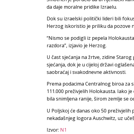
da daje moralne pridike Izraelu.
Dok su izraelski politički lideri bili fo
Herzog iskoristio je priliku da pozove 
“Nismo se podigli iz pepela Holokaust
razdora”, izjavio je Herzog.
U čast sjećanja na žrtve, zidine Starog
sjećanja, dok je u cijeloj državi oglaš
saobraćaj i svakodnevne aktivnosti.
Prema podacima Centralnog biroa za sta
111.000 preživjelih Holokausta. Iako j
bila snimljena ranije, širom zemlje se 
U Poljskoj će danas oko 50 preživjelih p
nekadašnjeg logora Auschwitz, uz učešće
Izvor:
N1