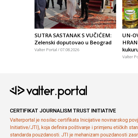
SUTRA SASTANAK S VUČIĆEM:
UN-OV
Zelenski doputovao u Beograd
HRANU
kukuruz
Valter Portal
07.08.2026
Valter P
CERTIFIKAT JOURNALISM TRUST INITIATIVE
Valterportal je nosilac certifikata Inicijative novinarskog po
Initiative/JTI), koja definira poštivanje i primjenu etičkih s
standarda pouzdanosti. JTI je mehanizam pouzdanosti zasn