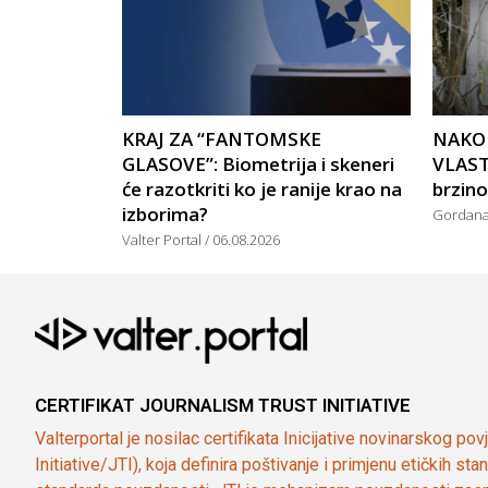
KRAJ ZA “FANTOMSKE
NAKO
GLASOVE”: Biometrija i skeneri
VLAST
će razotkriti ko je ranije krao na
brzin
izborima?
Gordan
Valter Portal
06.08.2026
CERTIFIKAT JOURNALISM TRUST INITIATIVE
Valterportal je nosilac certifikata Inicijative novinarskog po
Initiative/JTI), koja definira poštivanje i primjenu etičkih s