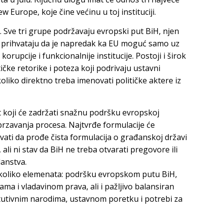
 Europe, koje čine većinu u toj instituciji.
 Sve tri grupe podržavaju evropski put BiH, njen
 Sve prihvataju da je napredak ka EU moguć samo uz
rupcije i funkcionalnije institucije. Postoji i širok
čke retorike i poteza koji podrivaju ustavni
oliko direktno treba imenovati političke aktere iz
t koji će zadržati snažnu podršku evropskoj
brzavanja procesa. Najtvrđe formulacije će
ivati da prođe čista formulacija o građanskoj državi
ali ni stav da BiH ne treba otvarati pregovore ili
lanstva.
ekoliko elemenata: podršku evropskom putu BiH,
ma i vladavinom prava, ali i pažljivo balansiran
itutivnim narodima, ustavnom poretku i potrebi za