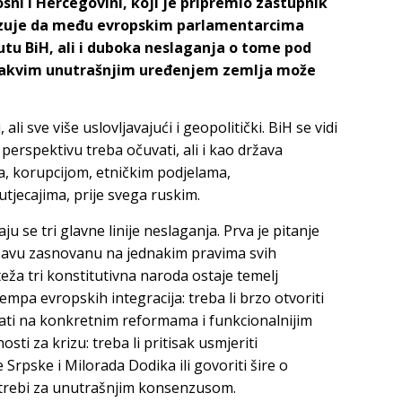
ni i Hercegovini, koji je pripremio zastupnik
kazuje da među evropskim parlamentarcima
tu BiH, ali i duboka neslaganja o tome pod
kakvim unutrašnjim uređenjem zemlja može
 sve više uslovljavajući i geopolitički. BiH se vidi
perspektivu treba očuvati, ali i kao država
, korupcijom, etničkim podjelama,
tjecajima, prije svega ruskim.
u se tri glavne linije neslaganja. Prva je pitanje
državu zasnovanu na jednakim pravima svih
teža tri konstitutivna naroda ostaje temelj
empa evropskih integracija: treba li brzo otvoriti
irati na konkretnim reformama i funkcionalnijim
sti za krizu: treba li pritisak usmjeriti
rpske i Milorada Dodika ili govoriti šire o
otrebi za unutrašnjim konsenzusom.