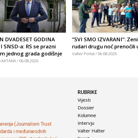
N DVADESET GODINA
“SVI SMO IZVARANI”: Zeni
I SNSD-a: RS se prazni
rudari drugu noć prenoćili 
om jednog grada godišnje
Valter Portal
06.08.2026
a KATANA
06.08.2026
RUBRIKE
Vijesti
Dossier
Kolumne
Intervju
vjerenja (Journalism Trust
Valter Halter
tandarda i međunarodnih