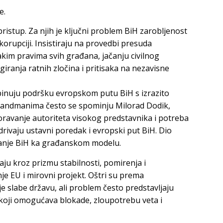
e.
ristup. Za njih je ključni problem BiH zarobljenost
orupciji. Insistiraju na provedbi presuda
kim pravima svih građana, jačanju civilnog
iranja ratnih zločina i pritisaka na nezavisne
nuju podršku evropskom putu BiH s izrazito
mandmanima često se spominju Milorad Dodik,
oravanje autoriteta visokog predstavnika i potreba
drivaju ustavni poredak i evropski put BiH. Dio
anje BiH ka građanskom modelu.
ju kroz prizmu stabilnosti, pomirenja i
nje EU i mirovni projekt. Oštri su prema
oje slabe državu, ali problem često predstavljaju
 koji omogućava blokade, zloupotrebu veta i