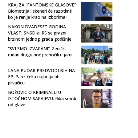
KRAJ ZA “FANTOMSKE GLASOVE”:
Biometrija i skeneri će razotkriti
ko je ranije krao na izborima?
NAKON DVADESET GODINA
VLASTI SNSD-a: RS se prazni
brzinom jednog grada godišnje
“SVI SMO IZVARANI”: Zenički
rudari drugu noć prenoćili u jami
LANA PUDAR PREDVODI BIH NA
EP: Pariz čeka najbolju bh.
plivačicu
BOŽOVIĆ O KRIMINALU U
ISTOČNOM SARAJEVU: Riba smrdi
od glave …