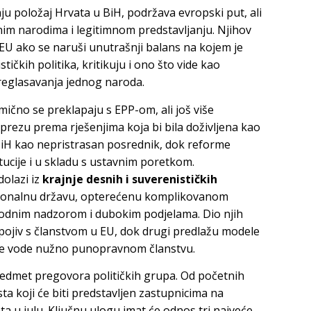
ju položaj Hrvata u BiH, podržava evropski put, ali
vnim narodima i legitimnom predstavljanju. Njihov
EU ako se naruši unutrašnji balans na kojem je
tičkih politika, kritikuju i ono što vide kao
preglasavanja jednog naroda.
imično se preklapaju s EPP-om, ali još više
rezu prema rješenjima koja bi bila doživljena kao
BiH kao nepristrasan posrednik, dok reforme
tucije i u skladu s ustavnim poretkom.
olazi iz
krajnje desnih i suverenističkih
cionalnu državu, opterećenu komplikovanom
odnim nadzorom i dubokim podjelama. Dio njih
spojiv s članstvom u EU, dok drugi predlažu modele
ne vode nužno punopravnom članstvu.
redmet pregovora političkih grupa. Od početnih
ta koji će biti predstavljen zastupnicima na
a u julu. Ključnu ulogu imat će odnos tri najveće