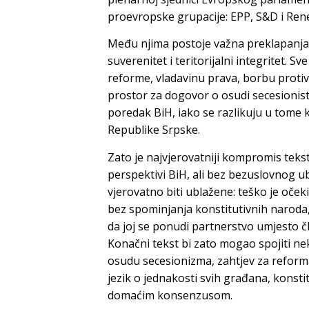
proevropske grupacije: EPP, S&D i Renew
Među njima postoje važna preklapanja.
suverenitet i teritorijalni integritet.
reforme, vladavinu prava, borbu protiv ko
prostor za dogovor o osudi secesionisti
poredak BiH, iako se razlikuju u tome k
Republike Srpske.
Zato je najvjerovatniji kompromis teks
perspektivi BiH, ali bez bezuslovnog u
vjerovatno biti ublažene: teško je oček
bez spominjanja konstitutivnih naroda, 
da joj se ponudi partnerstvo umjesto č
Konačni tekst bi zato mogao spojiti n
osudu secesionizma, zahtjev za reforma
jezik o jednakosti svih građana, konst
domaćim konsenzusom.