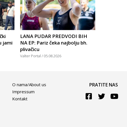
čki
LANA PUDAR PREDVODI BIH
u jami
NA EP: Pariz čeka najbolju bh.
plivačicu
Valter Portal
05.08.2026
O nama/About us
PRATITE NAS
Impressum
Kontakt