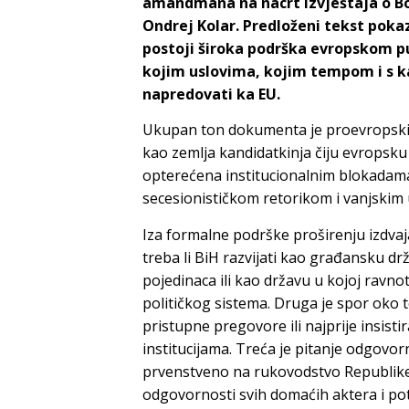
amandmana na nacrt izvještaja o Bos
Ondrej Kolar. Predloženi tekst po
postoji široka podrška evropskom pu
kojim uslovima, kojim tempom i s 
napredovati ka EU.
Ukupan ton dokumenta je proevropski, ali
kao zemlja kandidatkinja čiju evropsku 
opterećena institucionalnim blokadama
secesionističkom retorikom i vanjskim u
Iza formalne podrške proširenju izdvajaj
treba li BiH razvijati kao građansku 
pojedinaca ili kao državu u kojoj ravno
političkog sistema. Druga je spor oko t
pristupne pregovore ili najprije insist
institucijama. Treća je pitanje odgovorno
prvenstveno na rukovodstvo Republike S
odgovornosti svih domaćih aktera i p