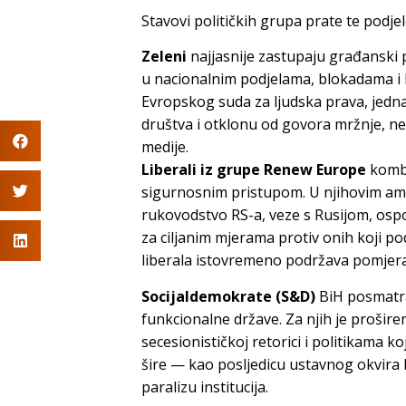
Stavovi političkih grupa prate te podjel
Zeleni
najjasnije zastupaju građanski p
u nacionalnim podjelama, blokadama i k
Evropskog suda za ljudska prava, jedna
društva i otklonu od govora mržnje, neg
medije.
Liberali iz grupe Renew Europe
kombi
sigurnosnim pristupom. U njihovim a
rukovodstvo RS-a, veze s Rusijom, osp
za ciljanim mjerama protiv onih koji po
liberala istovremeno podržava pomjer
Socijaldemokrate (S&D)
BiH posmatra
funkcionalne države. Za njih je prošire
secesionističkoj retorici i politikama k
šire — kao posljedicu ustavnog okvira
paralizu institucija.