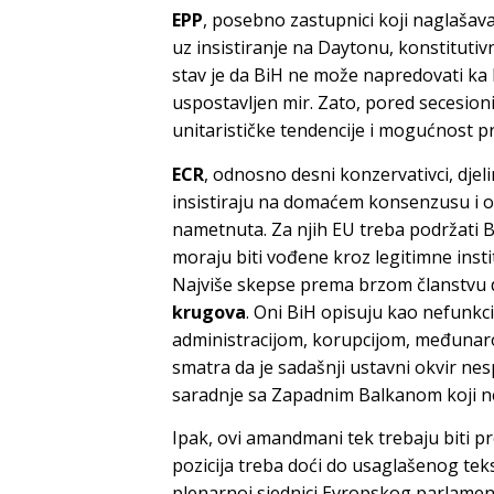
EPP
, posebno zastupnici koji naglašava
uz insistiranje na Daytonu, konstituti
stav je da BiH ne može napredovati ka 
uspostavljen mir. Zato, pored secesionis
unitarističke tendencije i mogućnost 
ECR
, odnosno desni konzervativci, djel
insistiraju na domaćem konsenzusu i op
nametnuta. Za njih EU treba podržati 
moraju biti vođene kroz legitimne insti
Najviše skepse prema brzom članstvu d
krugova
. Oni BiH opisuju kao nefunk
administracijom, korupcijom, međunar
smatra da je sadašnji ustavni okvir ne
saradnje sa Zapadnim Balkanom koji 
Ipak, ovi amandmani tek trebaju biti p
pozicija treba doći do usaglašenog teks
plenarnoj sjednici Evropskog parlament