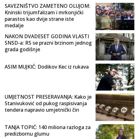
SAVEZNIŠTVO ZAMETENO OLUJOM:
Kninski trijumfalizam i mrkonjićki
parastos kao dvije strane iste
medalje
NAKON DVADESET GODINA VLASTI
SNSD-a: RS se prazni brzinom jednog
grada godišnje
ASIM MUJKIĆ: Dodikov Kec iz rukava
UMJETNOST PRESERAVANJA: Kako je
Stanivuković od pukog raspisivanja
tendera napravio umjetnički čin
TANJA TOPIĆ: 140 miliona razloga za
predizbornu glumu