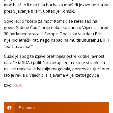
moć bila? Je li ovo bila borba za moć? Ili je ovo borba za
preživljavanje bila?”, upitao je Komšić.
Govoreći o “borbi za moć” Komšić se referisao na
govor Sabine Ćudić prije nekoliko dana u Vijećnici, pred
30 parlamentaraca iz Evrope. Ona je kazala da u BiH
nije bio etnički rat, nego napad na multikulturalnu BiH i
“borba za moć”.
Ćudić je zbog te izjave pretrpjela oštre kritike javnosti,
najviše iz SDA i političara okupljenih oko te stranke, a
na sve reakcije je kasnije reagovala, poistovjećujući ono
što je rekla u Vijećnici s izjavama Alije Izetbegovića.
Izvor:
Klix
Facebook