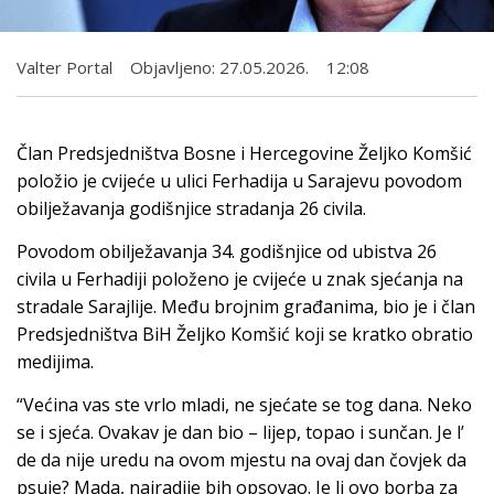
Valter Portal
Objavljeno:
27.05.2026.
12:08
Član Predsjedništva Bosne i Hercegovine Željko Komšić
položio je cvijeće u ulici Ferhadija u Sarajevu povodom
obilježavanja godišnjice stradanja 26 civila.
Povodom obilježavanja 34. godišnjice od ubistva 26
civila u Ferhadiji položeno je cvijeće u znak sjećanja na
stradale Sarajlije. Među brojnim građanima, bio je i član
Predsjedništva BiH Željko Komšić koji se kratko obratio
medijima.
“Većina vas ste vrlo mladi, ne sjećate se tog dana. Neko
se i sjeća. Ovakav je dan bio – lijep, topao i sunčan. Je l’
de da nije uredu na ovom mjestu na ovaj dan čovjek da
psuje? Mada, najradije bih opsovao. Je li ovo borba za