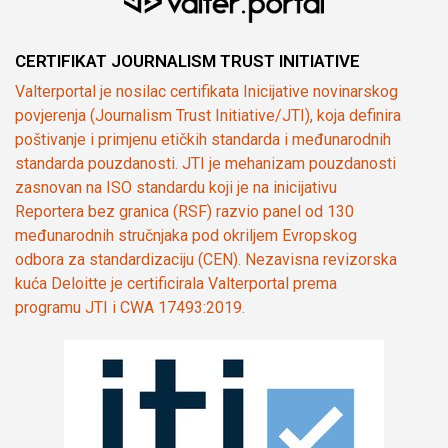
CERTIFIKAT JOURNALISM TRUST INITIATIVE
Valterportal je nosilac certifikata Inicijative novinarskog
povjerenja (Journalism Trust Initiative/JTI), koja definira
poštivanje i primjenu etičkih standarda i međunarodnih
standarda pouzdanosti. JTI je mehanizam pouzdanosti
zasnovan na ISO standardu koji je na inicijativu
Reportera bez granica (RSF) razvio panel od 130
međunarodnih stručnjaka pod okriljem Evropskog
odbora za standardizaciju (CEN). Nezavisna revizorska
kuća Deloitte je certificirala Valterportal prema
programu JTI i CWA 17493:2019.