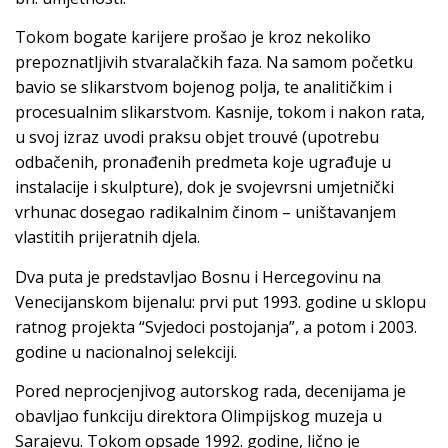
Tokom bogate karijere prošao je kroz nekoliko
prepoznatljivih stvaralačkih faza. Na samom početku
bavio se slikarstvom bojenog polja, te analitičkim i
procesualnim slikarstvom. Kasnije, tokom i nakon rata,
u svoj izraz uvodi praksu objet trouvé (upotrebu
odbačenih, pronađenih predmeta koje ugrađuje u
instalacije i skulpture), dok je svojevrsni umjetnički
vrhunac dosegao radikalnim činom – uništavanjem
vlastitih prijeratnih djela.
Dva puta je predstavljao Bosnu i Hercegovinu na
Venecijanskom bijenalu: prvi put 1993. godine u sklopu
ratnog projekta “Svjedoci postojanja”, a potom i 2003.
godine u nacionalnoj selekciji.
Pored neprocjenjivog autorskog rada, decenijama je
obavljao funkciju direktora Olimpijskog muzeja u
Sarajevu. Tokom opsade 1992. godine, lično je