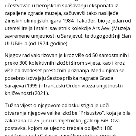
učestvovao u herojskom spašavanju eksponata iz
zapaljene zgrade muzeja, sačuvavši tako naslijeđe
Zimskih olimpijskih igara 1984. Također, bio je jedan od
utemeljitelja i stalni savjetnik kolekcije Ars Aevi (Muzeja
savremene umjetnosti u Sarajevu), te dugogodišnji član
ULUBiH-a (od 1974. godine).
Njegov rad valorizovan je kroz više od 50 samostalnih i
preko 300 kolektivnih izložbi širom svijeta, kao i kroz
više od dvadeset prestižnih priznanja. Među njima se
posebno izdvajaju Šestoaprilska nagrada Grada
Sarajeva (1999.) i francuski Orden viteza umjetnosti i
književnosti (2021.).
Tužna vijest o njegovom odlasku stigla je uoči
otvaranja njegove velike izložbe “Prisustvo”, koja je bila
zakazana za 25. juni u Umjetničkoj galeriji BiH. Ova
postavka, kojom se ujedno trebala obilježiti i 80.
godišnjica rada Galerije, zamišljena je kao presjek