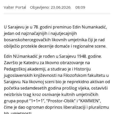
Valter Portal
Objavljeno:
23.06.2026.
08:09
U Sarajevu je u 78. godini preminuo Edin Numankadić,
jedan od najznačajnijih i najutjecajnijih
bosanskohercegovačkih likovnih umjetnika čiji je rad
obilježio protekle decenije domaće i regionalne scene.
Edin NUmankadić je rođen u Sarajevu 1948. godine.
Završio je Katedru za likovno obrazovanje na
Pedagoškoj akademiji, a studirao je i Historiju
jugoslavenskih književnosti na Filozofskom fakultetu u
Sarajevu. Na likovnoj sceni bio je neprekidno aktivan od
početka sedamdesetih godina prošlog vijeka, ostavivši
neizbrisiv trag kroz osnivanje kultnih umjetničkih
grupa poput “1+1+1”, “Prostor-Oblik” i “KAMMEN”,
čime je dao ogroman doprinos liberalizaciji i pluralizmu
bh. umjetnosti.