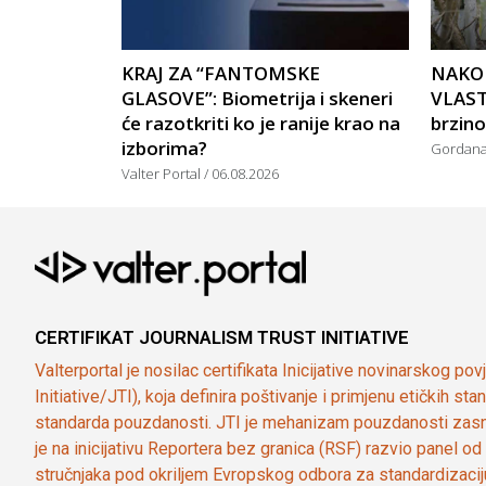
KRAJ ZA “FANTOMSKE
NAKO
GLASOVE”: Biometrija i skeneri
VLAST
će razotkriti ko je ranije krao na
brzin
izborima?
Gordan
Valter Portal
06.08.2026
CERTIFIKAT JOURNALISM TRUST INITIATIVE
Valterportal je nosilac certifikata Inicijative novinarskog po
Initiative/JTI), koja definira poštivanje i primjenu etičkih s
standarda pouzdanosti. JTI je mehanizam pouzdanosti zasn
je na inicijativu Reportera bez granica (RSF) razvio panel 
stručnjaka pod okriljem Evropskog odbora za standardizaci