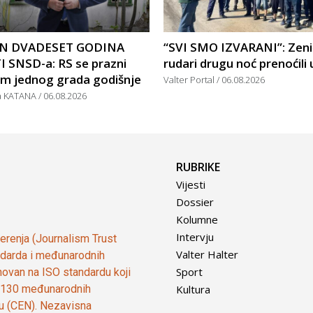
N DVADESET GODINA
“SVI SMO IZVARANI”: Zeni
I SNSD-a: RS se prazni
rudari drugu noć prenoćili 
om jednog grada godišnje
Valter Portal
06.08.2026
a KATANA
06.08.2026
RUBRIKE
Vijesti
Dossier
Kolumne
Intervju
vjerenja (Journalism Trust
Valter Halter
tandarda i međunarodnih
Sport
ovan na ISO standardu koji
Kultura
od 130 međunarodnih
ju (CEN). Nezavisna