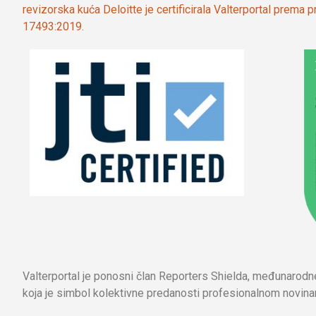
revizorska kuća Deloitte je certificirala Valterportal prema
17493:2019.
Valterportal je ponosni član Reporters Shielda, međunarod
koja je simbol kolektivne predanosti profesionalnom novinar