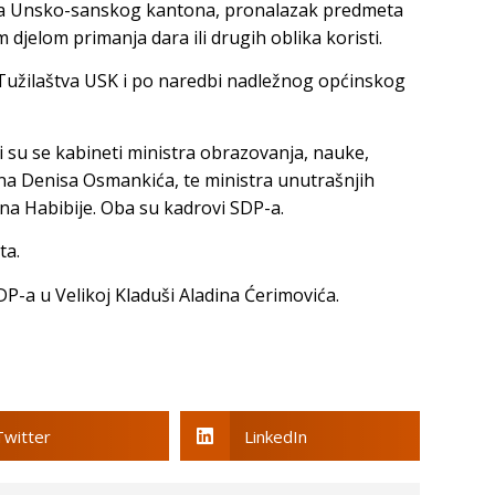
laštva Unsko-sanskog kantona, pronalazak predmeta
 djelom primanja dara ili drugih oblika koristi.
 Tužilaštva USK i po naredbi nadležnog općinskog
li su se kabineti ministra obrazovanja, nauke,
a Denisa Osmankića, te ministra unutrašnjih
 Habibije. Oba su kadrovi SDP-a.
ta.
DP-a u Velikoj Kladuši Aladina Ćerimovića.
Twitter
LinkedIn