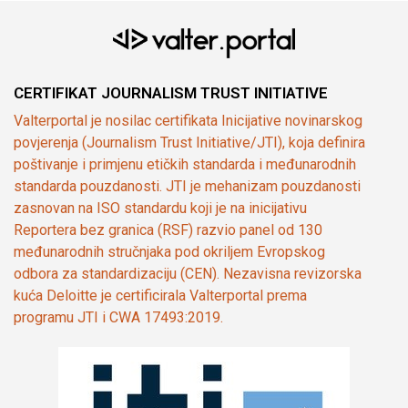
CERTIFIKAT JOURNALISM TRUST INITIATIVE
Valterportal je nosilac certifikata Inicijative novinarskog
povjerenja (Journalism Trust Initiative/JTI), koja definira
poštivanje i primjenu etičkih standarda i međunarodnih
standarda pouzdanosti. JTI je mehanizam pouzdanosti
zasnovan na ISO standardu koji je na inicijativu
Reportera bez granica (RSF) razvio panel od 130
međunarodnih stručnjaka pod okriljem Evropskog
odbora za standardizaciju (CEN). Nezavisna revizorska
kuća Deloitte je certificirala Valterportal prema
programu JTI i CWA 17493:2019.