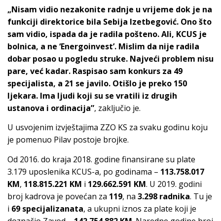
„Nisam vidio nezakonite radnje u vrijeme dok je na
funkciji direktorice bila Sebija Izetbegović. Ono što
sam vidio, ispada da je radila pošteno. Ali, KCUS je
bolnica, a ne ‘Energoinvest’. Mislim da nije radila
dobar posao u pogledu struke. Najveći problem nisu
pare, već kadar. Raspisao sam konkurs za 49
specijalista, a 21 se javilo. Otišlo je preko 150
ljekara. Ima ljudi koji su se vratili iz drugih
ustanova i ordinacija”
, zaključio je.
U usvojenim izvještajima ZZO KS za svaku godinu koju
je pomenuo Pilav postoje brojke.
Od 2016. do kraja 2018. godine finansirane su plate
3.179 uposlenika KCUS-a, po godinama –
113.758.017
KM
,
118.815.221 KM
i
129.662.591 KM
. U 2019. godini
broj kadrova je povećan za
119
, na
3.298 radnika
. Tu je
i
69 specijalizanata
, a ukupni iznos za plate koji je
doznačio Zavod –
142.754.882 KM
. Naredne godine broj