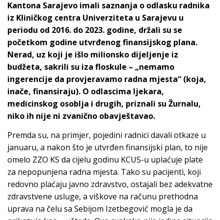
Kantona Sarajevo imali saznanja o odlasku radnika
iz Kliničkog centra Univerziteta u Sarajevu u
periodu od 2016. do 2023. godine, držali su se
početkom godine utvrđenog finansijskog plana.
Nerad, uz koji je išlo milionsko dijeljenje iz
budžeta, sakrili su iza floskule – „nemamo
ingerencije da provjeravamo radna mjesta“ (koja,
inače, finansiraju). O odlascima ljekara,
medicinskog osoblja i drugih, priznali su Žurnalu,
niko ih nije ni zvanično obavještavao.
Premda su, na primjer, pojedini radnici davali otkaze u
januaru, a nakon što je utvrđen finansijski plan, to nije
omelo ZZO KS da cijelu godinu KCUS-u uplaćuje plate
za nepopunjena radna mjesta. Tako su pacijenti, koji
redovno plaćaju javno zdravstvo, ostajali bez adekvatne
zdravstvene usluge, a viškove na računu prethodna
uprava na čelu sa Sebijom Izetbegović mogla je da