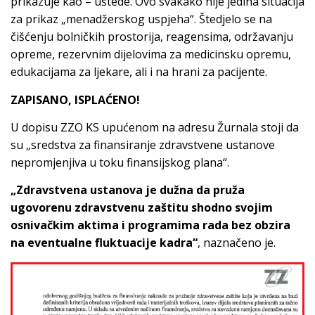
prikazuje kao – uštede. Ovo svakako nije jedina situacija
za prikaz „menadžerskog uspjeha“. Štedjelo se na
čišćenju bolničkih prostorija, reagensima, održavanju
opreme, rezervnim dijelovima za medicinsku opremu,
edukacijama za ljekare, ali i na hrani za pacijente.
ZAPISANO, ISPLAĆENO!
U dopisu ZZO KS upućenom na adresu Žurnala stoji da
su „sredstva za finansiranje zdravstvene ustanove
nepromjenjiva u toku finansijskog plana“.
„Zdravstvena ustanova je dužna da pruža
ugovorenu zdravstvenu zaštitu shodno svojim
osnivačkim aktima i programima rada bez obzira
na eventualne fluktuacije kadra“
, naznačeno je.