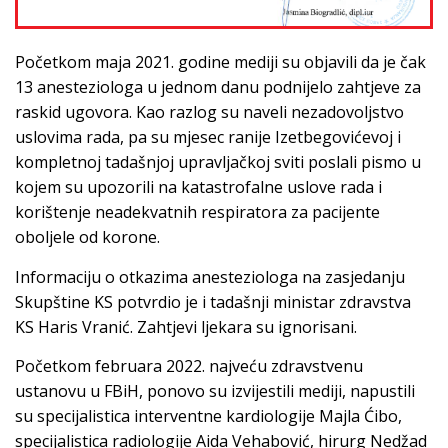
Početkom maja 2021. godine mediji su objavili da je čak
13 anesteziologa u jednom danu podnijelo zahtjeve za
raskid ugovora. Kao razlog su naveli nezadovoljstvo
uslovima rada, pa su mjesec ranije Izetbegovićevoj i
kompletnoj tadašnjoj upravljačkoj sviti poslali pismo u
kojem su upozorili na katastrofalne uslove rada i
korištenje neadekvatnih respiratora za pacijente
oboljele od korone.
Informaciju o otkazima anesteziologa na zasjedanju
Skupštine KS potvrdio je i tadašnji ministar zdravstva
KS Haris Vranić. Zahtjevi ljekara su ignorisani.
Početkom februara 2022. najveću zdravstvenu
ustanovu u FBiH, ponovo su izvijestili mediji, napustili
su specijalistica interventne kardiologije Majla Ćibo,
specijalistica radiologije Aida Vehabović, hirurg Nedžad