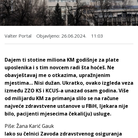
Valter Portal
Objavljeno:
26.06.2024.
11:03
Dajem ti stotine miliona KM godišnje za plate
uposlenika i s tim novcem radi šta hoćeš. Ne
obavještavaj me o otkazima, upražnjenim
mjestima… Nisi dužan. Ukratko, ovako izgleda veza
između ZZO KS i KCUS-a unazad osam godina. Više
od milijardu KM za primanja slilo se na račune
najveće zdravstvene ustanove u FBiH, ljekara nije
bilo, pacijenti mjesecima čekali(ju) usluge.
Piše: Žana Karić Gauk
Iako su čelnici Zavoda zdravstvenog osiguranja