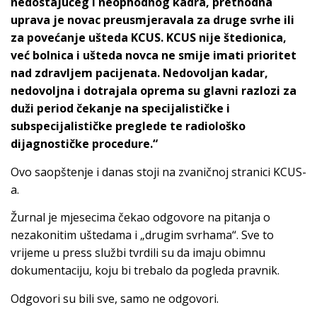
nedostajućeg i neophodnog kadra, prethodna
uprava je novac preusmjeravala za druge svrhe ili
za povećanje ušteda KCUS. KCUS nije štedionica,
već bolnica i ušteda novca ne smije imati prioritet
nad zdravljem pacijenata. Nedovoljan kadar,
nedovoljna i dotrajala oprema su glavni razlozi za
duži period čekanje na specijalističke i
subspecijalističke preglede te radiološko
dijagnostičke procedure.“
Ovo saopštenje i danas stoji na zvaničnoj stranici KCUS-
a.
Žurnal je mjesecima čekao odgovore na pitanja o
nezakonitim uštedama i „drugim svrhama“. Sve to
vrijeme u press službi tvrdili su da imaju obimnu
dokumentaciju, koju bi trebalo da pogleda pravnik.
Odgovori su bili sve, samo ne odgovori.