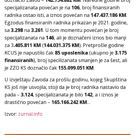
specijalizanata povećan je na
106
, broj finansiranih
radnika ostao isti, a iznos povećan na
147.437.186 KM
.
Egzodus finansiranih radnika prikazan je 2021. godine,
sa
3.298
na
3.261
. U tom momentu povećan je broj
specijalizanata na
146
, ali je doznačeni iznos bio manji
za 3
.405.811 KM
(
144.031.375 KM
). Pretprošle godine
KCUS je napustilo čak
85 uposlenika
(ukupno je
3.175
finansiranih
), broj specilizanata smanjen je za šest, ali
je ZZO KS doznačio čak
155.099.051 KM
.
U izvještaju Zavoda za prošlu godinu, kojeg Skupština
KS još nije usvojila, stoji da je broj radnika nastavio da
pada –
3.124
, specijalizanata je bilo
142
, a i iznos je
drastično povećan –
165.166.242 KM
…
Izvor:
zurnal.info