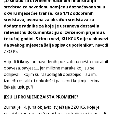
„U skladu sa utvrđenim načinom finansiranja
sredstva za navedenu namjenu doznačavana su u
okviru mjesečne tranše, kao 1/12 odobrenih
sredstava, uvećana za obračun sredstava za
dodatne radnike za koje je ustanova dostavila
relevantnu dokumentaciju o izvršenom prijemu u
tekućoj godini. S tim u vezi, KU KCUS nije u obavezi
da svakog mjeseca šalje spisak uposlenika“
, navodi
ZZO KS.
Vrijedi li ikoga od navedenih pozivati na nešto moralnih
obaveza, savjest…, jer milione maraka koji su se
odlijevali i kojim su raspolagali obezbijedili su im,
između ostalih, i onkološki pacijenti koji mjesecima
čekaju uslugu?!
JESU LI PROMJENE ZAISTA PROMJENE?
Žurnal je 14. juna objavio izvještaje ZZO KS, koje je
usvajala kantonalna Skupština, a u kojim se jasno vidi