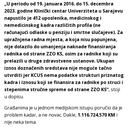
„U periodu od 19. januara 2016. do 15. decembra
2023. godine Klinički centar Univerziteta u Sarajevu
napustilo je 412 uposlenika, medicinskog i
nemedicinskog kadra različitih profila (ne
računajući odlaske u penziju i smrtne slučajeve). Za
upražnjena radna mjesta, a koja nisu popunjena,
nije dolazilo do umanjenja naknade finansiranja
radnika od strane ZZO KS, osim za radnike koji su
prelazili u druge zdravstvene ustanove. Ukupan
iznos doznačenih sredstava nije moguće tačno
utvrditi jer KCUS nema podatke strukturi priznatog
kadra i iznosu koji se finansira za radnike po struci i
stepenima stručne spreme od strane ZZO KS“
, stoji
u dopisu.
Građanima je u jednom medijskom istupu poručio da je
problem kadar, a ne novac. Dakle,
1.116.724.570 KM
i
nije neka tema.