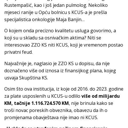
Rustempašić, kao i još jedan pulmolog. Nekoliko
mjeseci ranije u Opću bolnicu s KCUS-a je prešla
specijalistica onkologije Maja Banjin…
O kojem onda precizno kvalitetu usluga govorimo, a
koji su u skladu sa osnivačkim aktima? Niti se
interesovao ZZO KS niti KCUS, koji je vremenom postao
privatni feud.
Najvažnije je, naglasio je ZZO KS u dopisu, da nije
doznačeno više od iznosa iz finansijkog plana, kojeg
usvaja Skupština KS.
Osim što ova institucija, iz koje od 2016. do 2023. godine
za plate usposlenih u KCUS-u odlilo
više od milijardu
KM, tačnije 1.116.724.570 KM
, nije brinula kako se
troši novac poreskih obveznika, obavezu da ih o
promjenama obavještava nije imao ni KCUS.