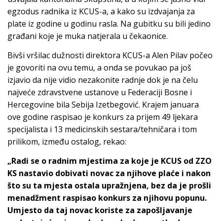
egzodus radnika iz KCUS-a, a kako su izdvajanja za
plate iz godine u godinu rasla. Na gubitku su bili jedino
građani koje je muka natjerala u čekaonice.
Bivši vršilac dužnosti direktora KCUS-a Alen Pilav počeo
je govoriti na ovu temu, a onda se povukao pa još
izjavio da nije vidio nezakonite radnje dok je na čelu
najveće zdravstvene ustanove u Federaciji Bosne i
Hercegovine bila Sebija Izetbegović. Krajem januara
ove godine raspisao je konkurs za prijem 49 ljekara
specijalista i 13 medicinskih sestara/tehničara i tom
prilikom, između ostalog, rekao:
„Radi se o radnim mjestima za koje je KCUS od ZZO
KS nastavio dobivati novac za njihove plaće i nakon
što su ta mjesta ostala upražnjena, bez da je prošli
menadžment raspisao konkurs za njihovu popunu.
Umjesto da taj novac koriste za zapošljavanje