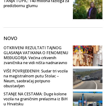
TANJA TOPIĆ: 140 miliona razloga za
predizbornu glumu
NOVO
OTKRIVENI REZULTATI TAJNOG
GLASANJA VATIKANA O FENOMENU
MEĐUGORJA: Većina crkvenih
zvaničnika ne vidi ništa nadnaravno
VIŠE POVRIJEĐENIH: Sudar tri vozila
na magistralnom putu Stolac –
Neum, saobraćaj potpuno
obustavljen
STANJE NA CESTAMA: Duge kolone
vozila na graničnim prelazima iz BiH
u Hrvatsku