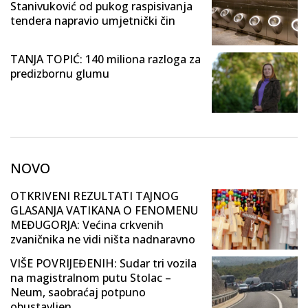
Stanivuković od pukog raspisivanja
tendera napravio umjetnički čin
TANJA TOPIĆ: 140 miliona razloga za
predizbornu glumu
NOVO
OTKRIVENI REZULTATI TAJNOG
GLASANJA VATIKANA O FENOMENU
MEĐUGORJA: Većina crkvenih
zvaničnika ne vidi ništa nadnaravno
VIŠE POVRIJEĐENIH: Sudar tri vozila
na magistralnom putu Stolac –
Neum, saobraćaj potpuno
obustavljen