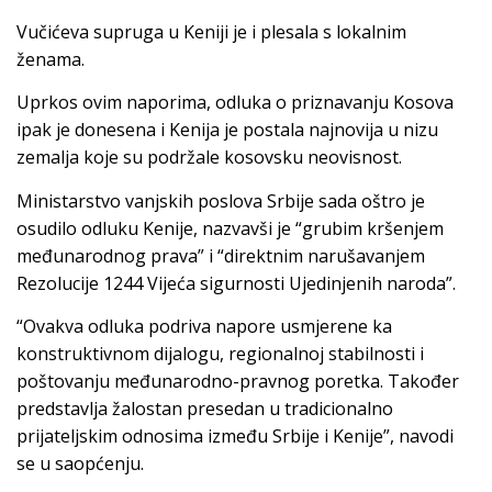
Vučićeva supruga u Keniji je i plesala s lokalnim
ženama.
Uprkos ovim naporima, odluka o priznavanju Kosova
ipak je donesena i Kenija je postala najnovija u nizu
zemalja koje su podržale kosovsku neovisnost.
Ministarstvo vanjskih poslova Srbije sada oštro je
osudilo odluku Kenije, nazvavši je “grubim kršenjem
međunarodnog prava” i “direktnim narušavanjem
Rezolucije 1244 Vijeća sigurnosti Ujedinjenih naroda”.
“Ovakva odluka podriva napore usmjerene ka
konstruktivnom dijalogu, regionalnoj stabilnosti i
poštovanju međunarodno-pravnog poretka. Također
predstavlja žalostan presedan u tradicionalno
prijateljskim odnosima između Srbije i Kenije”, navodi
se u saopćenju.