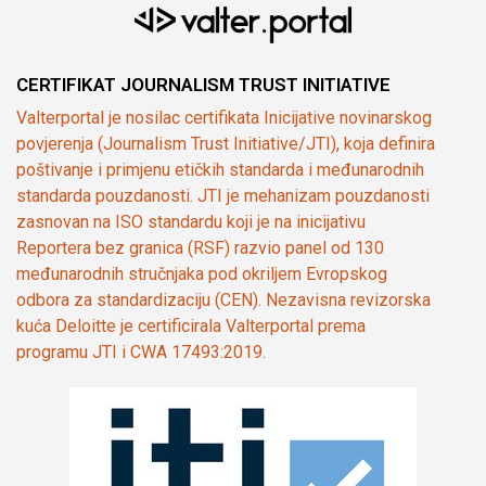
CERTIFIKAT JOURNALISM TRUST INITIATIVE
Valterportal je nosilac certifikata Inicijative novinarskog
povjerenja (Journalism Trust Initiative/JTI), koja definira
poštivanje i primjenu etičkih standarda i međunarodnih
standarda pouzdanosti. JTI je mehanizam pouzdanosti
zasnovan na ISO standardu koji je na inicijativu
Reportera bez granica (RSF) razvio panel od 130
međunarodnih stručnjaka pod okriljem Evropskog
odbora za standardizaciju (CEN). Nezavisna revizorska
kuća Deloitte je certificirala Valterportal prema
programu JTI i CWA 17493:2019.