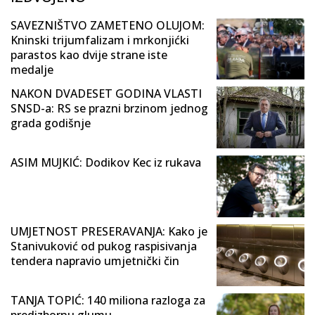
SAVEZNIŠTVO ZAMETENO OLUJOM:
Kninski trijumfalizam i mrkonjićki
parastos kao dvije strane iste
medalje
NAKON DVADESET GODINA VLASTI
SNSD-a: RS se prazni brzinom jednog
grada godišnje
ASIM MUJKIĆ: Dodikov Kec iz rukava
UMJETNOST PRESERAVANJA: Kako je
Stanivuković od pukog raspisivanja
tendera napravio umjetnički čin
TANJA TOPIĆ: 140 miliona razloga za
predizbornu glumu