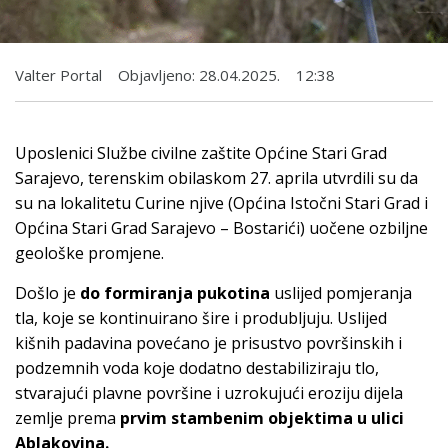
Valter Portal
Objavljeno:
28.04.2025.
12:38
Uposlenici Službe civilne zaštite Općine Stari Grad
Sarajevo, terenskim obilaskom 27. aprila utvrdili su da
su na lokalitetu Curine njive (Općina Istočni Stari Grad i
Općina Stari Grad Sarajevo – Bostarići) uočene ozbiljne
geološke promjene.
Došlo je
do formiranja pukotina
uslijed pomjeranja
tla, koje se kontinuirano šire i produbljuju. Uslijed
kišnih padavina povećano je prisustvo površinskih i
podzemnih voda koje dodatno destabiliziraju tlo,
stvarajući plavne površine i uzrokujući eroziju dijela
zemlje prema
prvim stambenim objektima u ulici
Ablakovina.