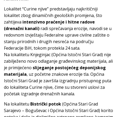
Lokalitet “Curine njive” predstavljaju najkritičniji
lokalitet zbog dinamičnih geoloških promjena, što
zahtijeva
intenzivno praćenje i hitne radove
(drenažni kanali)
radi sprečavanja erozije, navodi se u
redovnom izvještaju Federalne uprave civilne zaštite o
stanju prirodnih i drugih nesreća na području
Federacije BiH, tokom protekla 24 sata.
Na lokalitetu Knjeginjac (Općina Istočni Stari Grad) nije
zabilježeno novo odlaganje građevinskog materijala, ali
je primijećeno
slijeganje postojećeg deponijskog
materijala
, uz početne znakove erozije tla. Općina
Istočni Stari Grad je završila izgradnju pristupnog puta
do lokaliteta Curine njive, čime su stvoreni uslovi za
početak izgradnje drenažnih kanala.
Na lokalitetu
Bistrički potok
(Općina Stari Grad
Sarajevo – Boguševac i Općina Istočni Stari Grad) korito