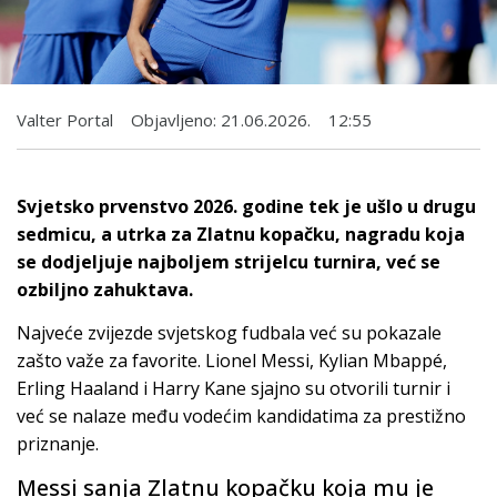
Valter Portal
Objavljeno:
21.06.2026.
12:55
Svjetsko prvenstvo 2026. godine tek je ušlo u drugu
sedmicu, a utrka za Zlatnu kopačku, nagradu koja
se dodjeljuje najboljem strijelcu turnira, već se
ozbiljno zahuktava.
Najveće zvijezde svjetskog fudbala već su pokazale
zašto važe za favorite. Lionel Messi, Kylian Mbappé,
Erling Haaland i Harry Kane sjajno su otvorili turnir i
već se nalaze među vodećim kandidatima za prestižno
priznanje.
Messi sanja Zlatnu kopačku koja mu je