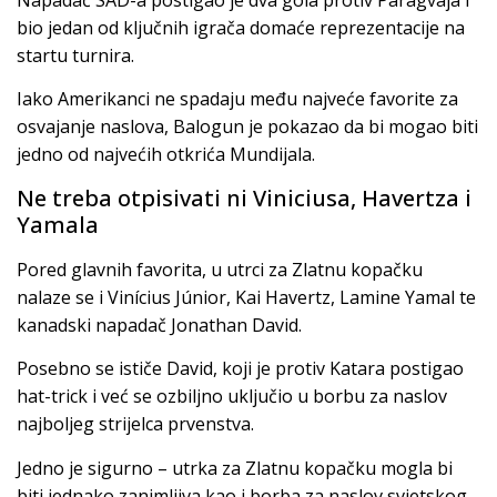
Napadač SAD-a postigao je dva gola protiv Paragvaja i
bio jedan od ključnih igrača domaće reprezentacije na
startu turnira.
Iako Amerikanci ne spadaju među najveće favorite za
osvajanje naslova, Balogun je pokazao da bi mogao biti
jedno od najvećih otkrića Mundijala.
Ne treba otpisivati ni Viniciusa, Havertza i
Yamala
Pored glavnih favorita, u utrci za Zlatnu kopačku
nalaze se i Vinícius Júnior, Kai Havertz, Lamine Yamal te
kanadski napadač Jonathan David.
Posebno se ističe David, koji je protiv Katara postigao
hat-trick i već se ozbiljno uključio u borbu za naslov
najboljeg strijelca prvenstva.
Jedno je sigurno – utrka za Zlatnu kopačku mogla bi
biti jednako zanimljiva kao i borba za naslov svjetskog