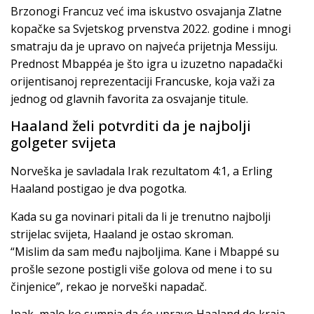
Brzonogi Francuz već ima iskustvo osvajanja Zlatne
kopačke sa Svjetskog prvenstva 2022. godine i mnogi
smatraju da je upravo on najveća prijetnja Messiju.
Prednost Mbappéa je što igra u izuzetno napadački
orijentisanoj reprezentaciji Francuske, koja važi za
jednog od glavnih favorita za osvajanje titule.
Haaland želi potvrditi da je najbolji
golgeter svijeta
Norveška je savladala Irak rezultatom 4:1, a Erling
Haaland postigao je dva pogotka.
Kada su ga novinari pitali da li je trenutno najbolji
strijelac svijeta, Haaland je ostao skroman.
“Mislim da sam među najboljima. Kane i Mbappé su
prošle sezone postigli više golova od mene i to su
činjenice”, rekao je norveški napadač.
Ipak, malo ko sumnja da će upravo Haaland do kraja