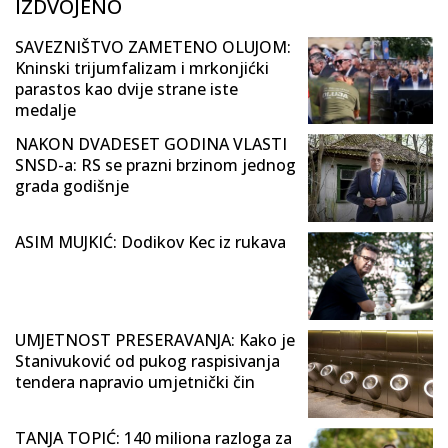
IZDVOJENO
SAVEZNIŠTVO ZAMETENO OLUJOM:
Kninski trijumfalizam i mrkonjićki
parastos kao dvije strane iste
medalje
NAKON DVADESET GODINA VLASTI
SNSD-a: RS se prazni brzinom jednog
grada godišnje
ASIM MUJKIĆ: Dodikov Kec iz rukava
UMJETNOST PRESERAVANJA: Kako je
Stanivuković od pukog raspisivanja
tendera napravio umjetnički čin
TANJA TOPIĆ: 140 miliona razloga za