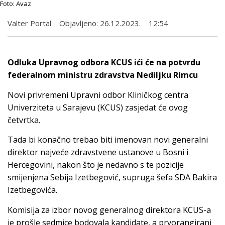
Foto: Avaz
Valter Portal
Objavljeno:
26.12.2023.
12:54
Odluka Upravnog odbora KCUS ići će na potvrdu
federalnom ministru zdravstva Nediljku Rimcu
Novi privremeni Upravni odbor Kliničkog centra
Univerziteta u Sarajevu (KCUS) zasjedat će ovog
četvrtka.
Tada bi konačno trebao biti imenovan novi generalni
direktor najveće zdravstvene ustanove u Bosni i
Hercegovini, nakon što je nedavno s te pozicije
smijenjena Sebija Izetbegović, supruga šefa SDA Bakira
Izetbegovića.
Komisija za izbor novog generalnog direktora KCUS-a
je prošle sedmice bodovala kandidate, a prvorangirani