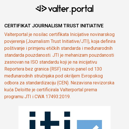
CERTIFIKAT JOURNALISM TRUST INITIATIVE
Valterportal je nosilac certifikata Inicijative novinarskog
povjerenja (Journalism Trust Initiative/JTI), koja definira
poštivanje i primjenu etičkih standarda i međunarodnih
standarda pouzdanosti. JTI je mehanizam pouzdanosti
zasnovan na ISO standardu koji je na inicijativu
Reportera bez granica (RSF) razvio panel od 130
međunarodnih stručnjaka pod okriljem Evropskog
odbora za standardizaciju (CEN). Nezavisna revizorska
kuća Deloitte je certificirala Valterportal prema
programu JTI i CWA 17493:2019.