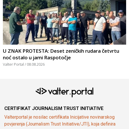
U ZNAK PROTESTA: Deset zeničkih rudara četvrtu
noć ostalo u jami Raspotočje
Valter Portal
08.08.2026
CERTIFIKAT JOURNALISM TRUST INITIATIVE
Valterportal je nosilac certifikata Inicijative novinarskog
povjerenja (Journalism Trust Initiative/JTI), koja definira