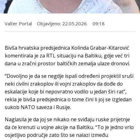
Valter Portal
Objavljeno:
22.05.2026.
09:18
Bivša hrvatska predsjednica Kolinda Grabar-Kitarović
komentirala je za RTL situaciju na Baltiku, gdje već tri
dana u zračni prostor baltičkih zemalja ulaze dronovi.
“Dovoljno je da se negdje ispali određeni projektil sruši
neki civilni zrakoplov ili vojni zrakoplov da dođe do
eskalacije koje bi nepovratno vodilo u jedan širi rat”,
rekla je bivša predsjednica o tome čini li joj se izgledan
sukob NATO saveza i Rusije.
Naglasila je da joj se nikako ne sviđaju ruske prijetnje
da će krenuti u vojne akcije na Baltiku. “To je jedno vrlo
osjetljivo područje zato što se nalazi između