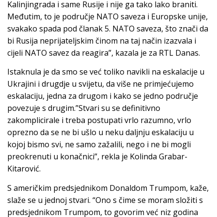
Kalinjingrada i same Rusije i nije ga tako lako braniti.
Međutim, to je područje NATO saveza i Europske unije,
svakako spada pod članak 5. NATO saveza, što znači da
bi Rusija neprijateljskim činom na taj način izazvala i
cijeli NATO savez da reagira”, kazala je za RTL Danas.
Istaknula je da smo se već toliko navikli na eskalacije u
Ukrajini i drugdje u svijetu, da više ne primjećujemo
eskalaciju, jedna za drugom i kako se jedno područje
povezuje s drugim.”Stvari su se definitivno
zakomplicirale i treba postupati vrlo razumno, vrlo
oprezno da se ne bi ušlo u neku daljnju eskalaciju u
kojoj bismo svi, ne samo zažalili, nego i ne bi mogli
preokrenuti u konačnici”, rekla je Kolinda Grabar-
Kitarović.
S američkim predsjednikom Donaldom Trumpom, kaže,
slaže se u jednoj stvari. “Ono s čime se moram složiti s
predsjednikom Trumpom, to govorim već niz godina