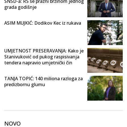
SNSD-a: RS se prazni brzinom jednog
grada godišnje
ASIM MUJKIĆ: Dodikov Kec iz rukava
UMJETNOST PRESERAVANJA: Kako je
Stanivuković od pukog raspisivanja
tendera napravio umjetnički čin
TANJA TOPIĆ: 140 miliona razloga za
predizbornu glumu
NOVO