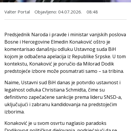
Valter Portal
Objavljeno:
04.07.2026.
08:48
Predsjednik Naroda i pravde i ministar vanjskih poslova
Bosne i Hercegovine Elmedin Konaković oštro je
komentarisao današnju odluku Ustavnog suda BiH
kojom je odbačena apelacija iz Republike Srpske. U tom
kontekstu, Konaković je poručio da Milorad Dodik
predstojeće izbore može posmatrati samo – sa tribina.
Naime, Ustavni sud BiH danas je potvrdio ustavnost i
legalnost odluka Christiana Schmidta, čime su
definitivno zapečaćene sankcije prema lideru SNSD-a,
uključujući i zabranu kandidovanja na predstojećim
izborima.
Konaković je u svom osvrtu naglasio paradoks
Dodikovog političkog djelovanja, podsjećajući da se