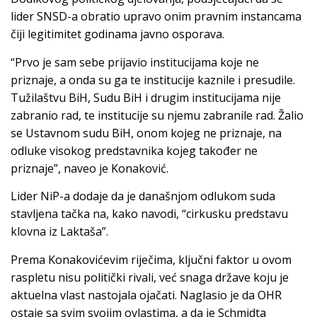
lider SNSD-a obratio upravo onim pravnim instancama
čiji legitimitet godinama javno osporava.
“Prvo je sam sebe prijavio institucijama koje ne
priznaje, a onda su ga te institucije kaznile i presudile.
Tužilaštvu BiH, Sudu BiH i drugim institucijama nije
zabranio rad, te institucije su njemu zabranile rad. Žalio
se Ustavnom sudu BiH, onom kojeg ne priznaje, na
odluke visokog predstavnika kojeg također ne
priznaje”, naveo je Konaković.
Lider NiP-a dodaje da je današnjom odlukom suda
stavljena tačka na, kako navodi, “cirkusku predstavu
klovna iz Laktaša”.
Prema Konakovićevim riječima, ključni faktor u ovom
raspletu nisu politički rivali, već snaga države koju je
aktuelna vlast nastojala ojačati. Naglasio je da OHR
ostaje sa svim svojim ovlastima, a da je Schmidta