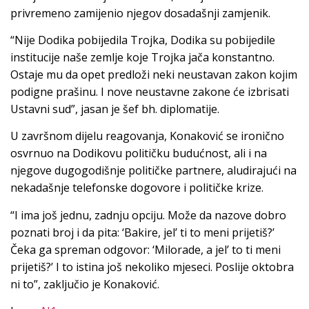
privremeno zamijenio njegov dosadašnji zamjenik.
“Nije Dodika pobijedila Trojka, Dodika su pobijedile
institucije naše zemlje koje Trojka jača konstantno.
Ostaje mu da opet predloži neki neustavan zakon kojim
podigne prašinu. I nove neustavne zakone će izbrisati
Ustavni sud”, jasan je šef bh. diplomatije.
U završnom dijelu reagovanja, Konaković se ironično
osvrnuo na Dodikovu političku budućnost, ali i na
njegove dugogodišnje političke partnere, aludirajući na
nekadašnje telefonske dogovore i političke krize.
“I ima još jednu, zadnju opciju. Može da nazove dobro
poznati broj i da pita: ‘Bakire, jel’ ti to meni prijetiš?’
Čeka ga spreman odgovor: ‘Milorade, a jel’ to ti meni
prijetiš?’ I to istina još nekoliko mjeseci. Poslije oktobra
ni to”, zaključio je Konaković.