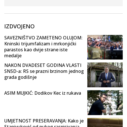
IZDVOJENO
SAVEZNIŠTVO ZAMETENO OLUJOM:
Kninski trijumfalizam i mrkonjićki
parastos kao dvije strane iste
medalje
NAKON DVADESET GODINA VLASTI
SNSD-a: RS se prazni brzinom jednog
grada godišnje
ASIM MUJKIĆ: Dodikov Kec iz rukava
UMJETNOST PRESERAVANJA: Kako je
Stanivuković od pukog raspisivanja