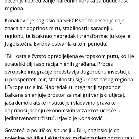
decenije i određivanje narednih koraka za budućnost
regiona.
Konaković je naglasio da SEECP već tri decenije daje
značajan doprinos miru, stabilnosti i saradnji u
regionu, te istaknuo napredak i transformaciju koje je
Jugoistočna Evropa ostvarila u tom periodu.
“BiH ostaje čvrsto opredijeljena evropskom putu, koji je
strateški cilj i aspiracija njenih građana. Proces
evropske integracije predstavlja dugoročnu investiciju
u prosperitet, mir, stabilnost i sigurnost našeg regiona
i Evrope u cjelini. Napredak u integraciji zapadnog
Balkana smanjuje prostor za maligni vanjski utjecaj,
jača demokratske institucije i vladavinu prava te
doprinosi jačanju ekonomskih veza kroz učešće u
Jedinstvenom tržištu”, izjavio je Konaković.
Govoreći o političkoj situaciji u BiH, naglasio je da
pojedine politike i akteri svojim djelovanjem opstruiraju