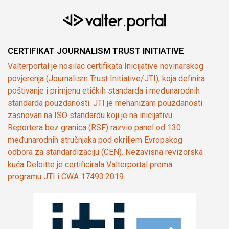
CERTIFIKAT JOURNALISM TRUST INITIATIVE
Valterportal je nosilac certifikata Inicijative novinarskog
povjerenja (Journalism Trust Initiative/JTI), koja definira
poštivanje i primjenu etičkih standarda i međunarodnih
standarda pouzdanosti. JTI je mehanizam pouzdanosti
zasnovan na ISO standardu koji je na inicijativu
Reportera bez granica (RSF) razvio panel od 130
međunarodnih stručnjaka pod okriljem Evropskog
odbora za standardizaciju (CEN). Nezavisna revizorska
kuća Deloitte je certificirala Valterportal prema
programu JTI i CWA 17493:2019.