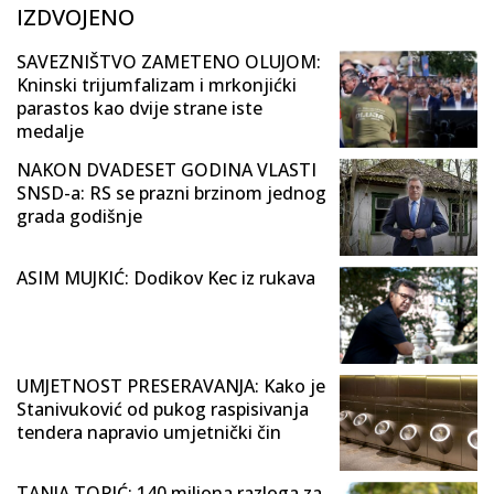
IZDVOJENO
SAVEZNIŠTVO ZAMETENO OLUJOM:
Kninski trijumfalizam i mrkonjićki
parastos kao dvije strane iste
medalje
NAKON DVADESET GODINA VLASTI
SNSD-a: RS se prazni brzinom jednog
grada godišnje
ASIM MUJKIĆ: Dodikov Kec iz rukava
UMJETNOST PRESERAVANJA: Kako je
Stanivuković od pukog raspisivanja
tendera napravio umjetnički čin
TANJA TOPIĆ: 140 miliona razloga za