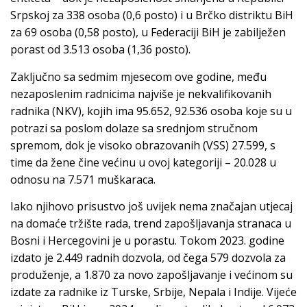
Srpskoj za 338 osoba (0,6 posto) i u Brčko distriktu BiH
za 69 osoba (0,58 posto), u Federaciji BiH je zabilježen
porast od 3.513 osoba (1,36 posto).
Zaključno sa sedmim mjesecom ove godine, među
nezaposlenim radnicima najviše je nekvalifikovanih
radnika (NKV), kojih ima 95.652, 92.536 osoba koje su u
potrazi sa poslom dolaze sa srednjom stručnom
spremom, dok je visoko obrazovanih (VSS) 27.599, s
time da žene čine većinu u ovoj kategoriji – 20.028 u
odnosu na 7.571 muškaraca.
Iako njihovo prisustvo još uvijek nema značajan utjecaj
na domaće tržište rada, trend zapošljavanja stranaca u
Bosni i Hercegovini je u porastu. Tokom 2023. godine
izdato je 2.449 radnih dozvola, od čega 579 dozvola za
produženje, a 1.870 za novo zapošljavanje i većinom su
izdate za radnike iz Turske, Srbije, Nepala i Indije. Vijeće