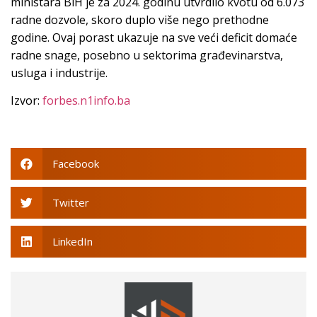
ministara BiH je za 2024. godinu utvrdilo kvotu od 6.073
radne dozvole, skoro duplo više nego prethodne
godine. Ovaj porast ukazuje na sve veći deficit domaće
radne snage, posebno u sektorima građevinarstva,
usluga i industrije.
Izvor:
forbes.n1info.ba
Facebook
Twitter
LinkedIn