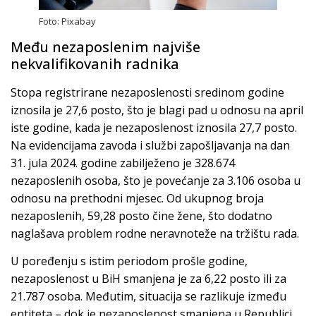
Foto: Pixabay
Među nezaposlenim najviše
nekvalifikovanih radnika
Stopa registrirane nezaposlenosti sredinom godine
iznosila je 27,6 posto, što je blagi pad u odnosu na april
iste godine, kada je nezaposlenost iznosila 27,7 posto.
Na evidencijama zavoda i službi zapošljavanja na dan
31. jula 2024. godine zabilježeno je 328.674
nezaposlenih osoba, što je povećanje za 3.106 osoba u
odnosu na prethodni mjesec. Od ukupnog broja
nezaposlenih, 59,28 posto čine žene, što dodatno
naglašava problem rodne neravnoteže na tržištu rada.
U poređenju s istim periodom prošle godine,
nezaposlenost u BiH smanjena je za 6,22 posto ili za
21.787 osoba. Međutim, situacija se razlikuje između
entiteta – dok je nezaposlenost smanjena u Republici