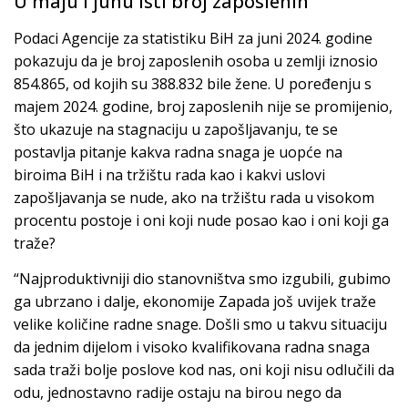
U maju i junu isti broj zaposlenih
Podaci Agencije za statistiku BiH za juni 2024. godine
pokazuju da je broj zaposlenih osoba u zemlji iznosio
854.865, od kojih su 388.832 bile žene. U poređenju s
majem 2024. godine, broj zaposlenih nije se promijenio,
što ukazuje na stagnaciju u zapošljavanju, te se
postavlja pitanje kakva radna snaga je uopće na
biroima BiH i na tržištu rada kao i kakvi uslovi
zapošljavanja se nude, ako na tržištu rada u visokom
procentu postoje i oni koji nude posao kao i oni koji ga
traže?
“Najproduktivniji dio stanovništva smo izgubili, gubimo
ga ubrzano i dalje, ekonomije Zapada još uvijek traže
velike količine radne snage. Došli smo u takvu situaciju
da jednim dijelom i visoko kvalifikovana radna snaga
sada traži bolje poslove kod nas, oni koji nisu odlučili da
odu, jednostavno radije ostaju na birou nego da