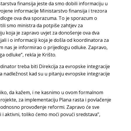
tarstva finansija jeste da smo dobili informaciju u
jene informacije Ministarstvo finansija i trezora
jedloge ova dva sporazuma. To je sporazum o
ili smo ministra da potpiše zahtjev za
ju koja je zapravo uvjet za donošenje ova dva
i i o informaciji koja je došla od koordinatora za
 nas je informirao o prijedlogu odluke. Zapravo,
 odluke”, rekla je Krišto.
rdinator treba biti Direkcija za evropske integracije
 nadležnost kad su u pitanju evropske integracije
toliko, da kažem, i ne kasnimo u ovom formalnom
rojekte, za implementaciju Plana rasta i povlačenje
i, odnosno provođenje reformi. Zapravo će sve
i i aktivni, toliko ćemo moći povući sredstava”,