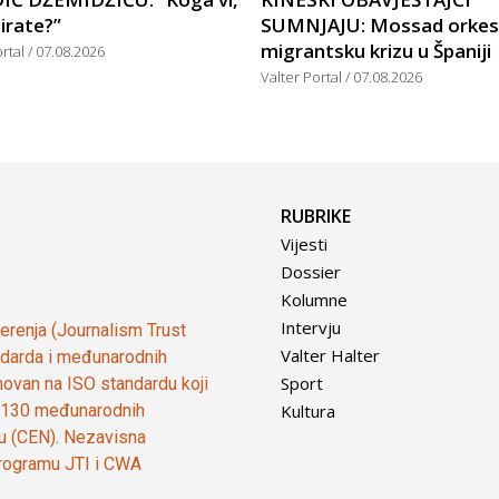
lirate?”
SUMNJAJU: Mossad orkes
migrantsku krizu u Španiji
ortal
07.08.2026
Valter Portal
07.08.2026
RUBRIKE
Vijesti
Dossier
Kolumne
Intervju
vjerenja (Journalism Trust
Valter Halter
tandarda i međunarodnih
Sport
ovan na ISO standardu koji
Kultura
od 130 međunarodnih
ju (CEN). Nezavisna
 programu JTI i CWA