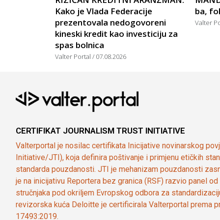
Kako je Vlada Federacije
ba, fo
prezentovala nedogovoreni
Valter P
kineski kredit kao investiciju za
spas bolnica
Valter Portal
07.08.2026
CERTIFIKAT JOURNALISM TRUST INITIATIVE
Valterportal je nosilac certifikata Inicijative novinarskog po
Initiative/JTI), koja definira poštivanje i primjenu etičkih s
standarda pouzdanosti. JTI je mehanizam pouzdanosti zasn
je na inicijativu Reportera bez granica (RSF) razvio panel 
stručnjaka pod okriljem Evropskog odbora za standardizaci
revizorska kuća Deloitte je certificirala Valterportal prema
17493:2019.