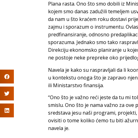
Plana rasta. Ono što smo dobili iz Minis
kojem smo danas zadužili temeljem usvo
da nam u što kraćem roku dostavi pri
zajmu i sporazum o instrumentu. Ovlast
predfinansiranje, odnosno predaplikaci
sporazuma. Jednako smo tako raspravljal
Direkciju ekonomsko planiranje u kojem
ne postoje neke prepreke oko prijedloga
Navela je kako su raspravljali da li koo
u kontekstu onoga što je zapravo njena
ili Ministarstvo finansija.
“Ono što je važno reći jeste da tu mi 
smislu. Ono što je nama važno za ove p
sredstava jesu naši programi, projekt
ovisiti o tome koliko ćemo tu biti ažurn
navela je.