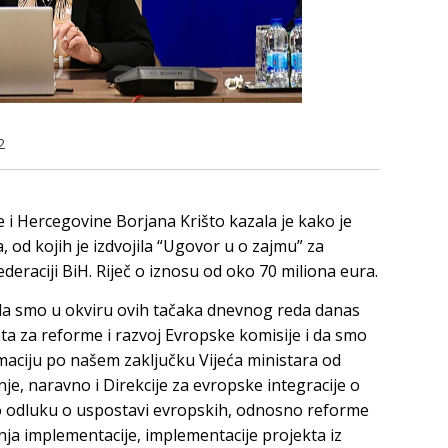
2
 i Hercegovine Borjana Krišto kazala je kako je
 od kojih je izdvojila “Ugovor u o zajmu” za
Federaciji BiH. Riječ o iznosu od oko 70 miliona eura.
 da smo u okviru ovih tačaka dnevnog reda danas
nta za reforme i razvoj Evropske komisije i da smo
maciju po našem zaključku Vijeća ministara od
je, naravno i Direkcije za evropske integracije o
 odluku o uspostavi evropskih, odnosno reforme
ja implementacije, implementacije projekta iz