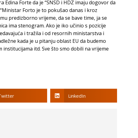
tra Edina Forte da je “SNSD i HDZ imaju dogovor da
: “Ministar Forto je to pokušao danas i kroz
emu predizborno vrijeme, da se bave time, ja se
a ima stenogram. Ako je iko učinio s pozicije
davajuća i tražila i od resornih ministarstva i
nadležne kada je u pitanju oblast EU da budemo
institucijama itd. Sve što smo dobili na vrijeme
Twitter
LinkedIn