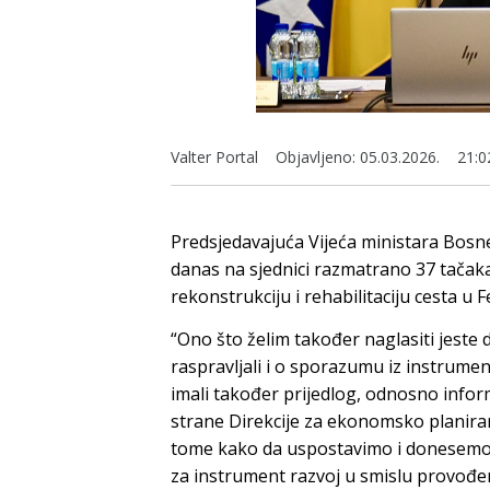
Valter Portal
Objavljeno:
05.03.2026.
21:0
Predsjedavajuća Vijeća ministara Bosne
danas na sjednici razmatrano 37 tačaka,
rekonstrukciju i rehabilitaciju cesta u 
“Ono što želim također naglasiti jeste
raspravljali i o sporazumu iz instrume
imali također prijedlog, odnosno infor
strane Direkcije za ekonomsko planiran
tome kako da uspostavimo i donesemo
za instrument razvoj u smislu provođen