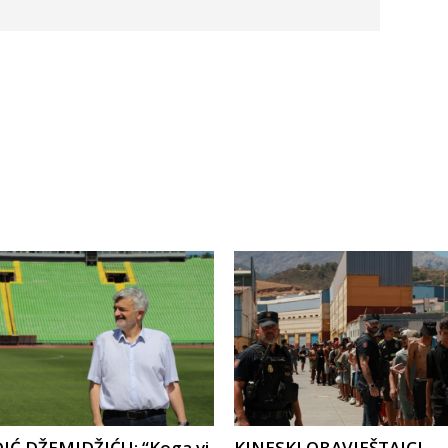
Ć DŽEMIDŽIĆU: “Koga vi,
KINESKI OBAVJEŠTAJCI