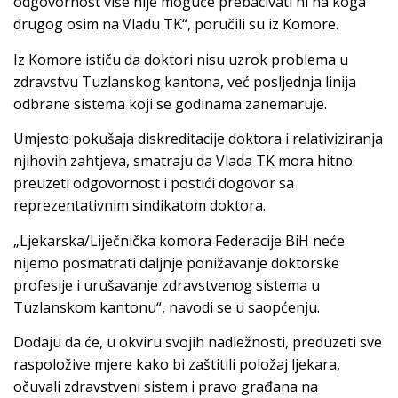
odgovornost više nije moguće prebacivati ni na koga
drugog osim na Vladu TK“, poručili su iz Komore.
Iz Komore ističu da doktori nisu uzrok problema u
zdravstvu Tuzlanskog kantona, već posljednja linija
odbrane sistema koji se godinama zanemaruje.
Umjesto pokušaja diskreditacije doktora i relativiziranja
njihovih zahtjeva, smatraju da Vlada TK mora hitno
preuzeti odgovornost i postići dogovor sa
reprezentativnim sindikatom doktora.
„Ljekarska/Liječnička komora Federacije BiH neće
nijemo posmatrati daljnje ponižavanje doktorske
profesije i urušavanje zdravstvenog sistema u
Tuzlanskom kantonu“, navodi se u saopćenju.
Dodaju da će, u okviru svojih nadležnosti, preduzeti sve
raspoložive mjere kako bi zaštitili položaj ljekara,
očuvali zdravstveni sistem i pravo građana na