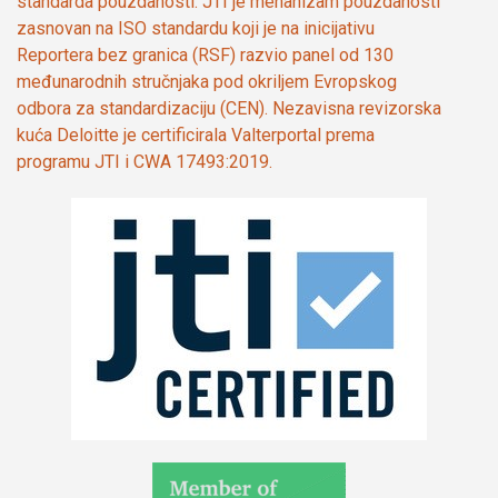
standarda pouzdanosti. JTI je mehanizam pouzdanosti
zasnovan na ISO standardu koji je na inicijativu
Reportera bez granica (RSF) razvio panel od 130
međunarodnih stručnjaka pod okriljem Evropskog
odbora za standardizaciju (CEN). Nezavisna revizorska
kuća Deloitte je certificirala Valterportal prema
programu JTI i CWA 17493:2019.