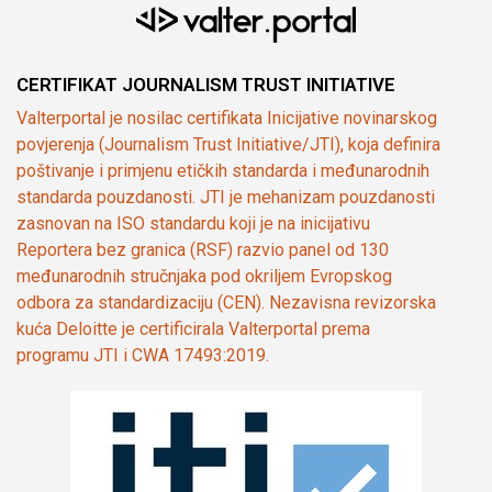
CERTIFIKAT JOURNALISM TRUST INITIATIVE
Valterportal je nosilac certifikata Inicijative novinarskog
povjerenja (Journalism Trust Initiative/JTI), koja definira
poštivanje i primjenu etičkih standarda i međunarodnih
standarda pouzdanosti. JTI je mehanizam pouzdanosti
zasnovan na ISO standardu koji je na inicijativu
Reportera bez granica (RSF) razvio panel od 130
međunarodnih stručnjaka pod okriljem Evropskog
odbora za standardizaciju (CEN). Nezavisna revizorska
kuća Deloitte je certificirala Valterportal prema
programu JTI i CWA 17493:2019.