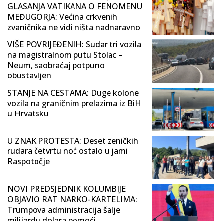
GLASANJA VATIKANA O FENOMENU
MEĐUGORJA: Većina crkvenih
zvaničnika ne vidi ništa nadnaravno
VIŠE POVRIJEĐENIH: Sudar tri vozila
na magistralnom putu Stolac –
Neum, saobraćaj potpuno
obustavljen
STANJE NA CESTAMA: Duge kolone
vozila na graničnim prelazima iz BiH
u Hrvatsku
U ZNAK PROTESTA: Deset zeničkih
rudara četvrtu noć ostalo u jami
Raspotočje
NOVI PREDSJEDNIK KOLUMBIJE
OBJAVIO RAT NARKO-KARTELIMA:
Trumpova administracija šalje
milijardu dolara pomoći