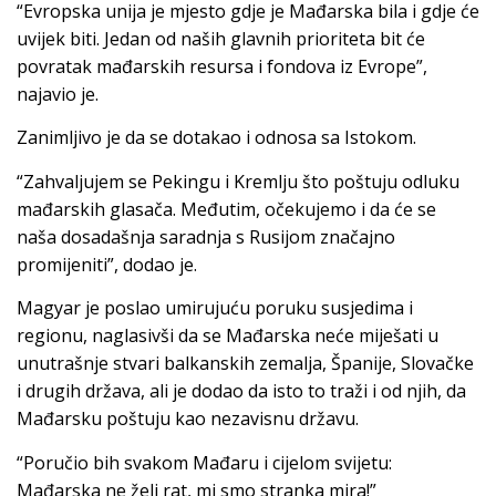
“Evropska unija je mjesto gdje je Mađarska bila i gdje će
uvijek biti. Jedan od naših glavnih prioriteta bit će
povratak mađarskih resursa i fondova iz Evrope”,
najavio je.
Zanimljivo je da se dotakao i odnosa sa Istokom.
“Zahvaljujem se Pekingu i Kremlju što poštuju odluku
mađarskih glasača. Međutim, očekujemo i da će se
naša dosadašnja saradnja s Rusijom značajno
promijeniti”, dodao je.
Magyar je poslao umirujuću poruku susjedima i
regionu, naglasivši da se Mađarska neće miješati u
unutrašnje stvari balkanskih zemalja, Španije, Slovačke
i drugih država, ali je dodao da isto to traži i od njih, da
Mađarsku poštuju kao nezavisnu državu.
“Poručio bih svakom Mađaru i cijelom svijetu:
Mađarska ne želi rat, mi smo stranka mira!”