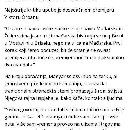
Najoštrije kritike uputio je dosadašnjem premijeru
Viktoru Orbanu.
“Orban se bavio svime, samo se nije bavio Mađarskom.
Želim svima jasno reći: mađarska historija se ne piše ni
u Moskvi ni u Briselu, nego na ulicama Mađarske. Prvi
korak koji ćemo poduzeti bit će smanjenje ovlasti
premijera, ubuduće će premijer moći imati maksimalno
dva mandata.”
Na kraju obraćanja, Magyar se osvrnuo na tešku, ali
jedinstvenu predizbornu kampanju, kazavši da
tradicionalni stranački sistemi propadaju širom svijeta.
Njegova tajna uspjeha je, kako kaže, kontakt s ljudima.
“Svima govorim, morate biti s ljudima. Lično sam u dvije
godine obišao 700 lokacija, u neke sam išao i po više
puta. Više sam vremena proveo na ulicama i trgovima