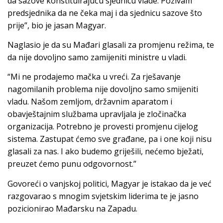
da sazove konstituirajuću sjednicu vlade. Pozivam
predsjednika da ne čeka maj i da sjednicu sazove što
prije”, bio je jasan Magyar.
Naglasio je da su Mađari glasali za promjenu režima, te
da nije dovoljno samo zamijeniti ministre u vladi.
“Mi ne prodajemo mačka u vreći. Za rješavanje
nagomilanih problema nije dovoljno samo smijeniti
vladu. Našom zemljom, državnim aparatom i
obavještajnim službama upravljala je zločinačka
organizacija. Potrebno je provesti promjenu cijelog
sistema. Zastupat ćemo sve građane, pa i one koji nisu
glasali za nas. I ako budemo griješili, nećemo bježati,
preuzet ćemo punu odgovornost.”
Govoreći o vanjskoj politici, Magyar je istakao da je već
razgovarao s mnogim svjetskim liderima te je jasno
pozicionirao Mađarsku na Zapadu.