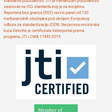
standarda pouzdanosti. JTI je mehanizam pouzdanosti
zasnovan na ISO standardu koji je na inicijativu
Reportera bez granica (RSF) razvio panel od 130
međunarodnih stručnjaka pod okriljem Evropskog
odbora za standardizaciju (CEN). Nezavisna revizorska
kuća Deloitte je certificirala Valterportal prema
programu JTI i CWA 17493:2019.