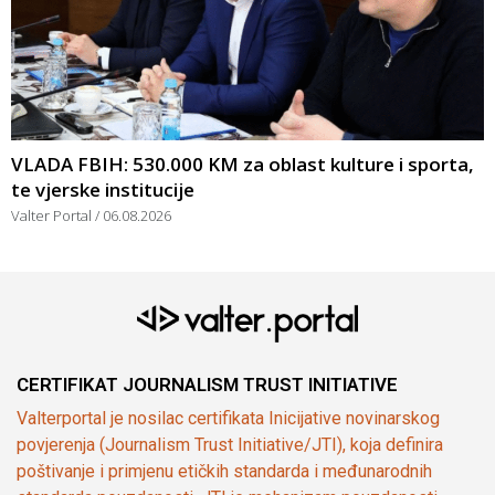
VLADA FBIH: 530.000 KM za oblast kulture i sporta,
te vjerske institucije
Valter Portal
06.08.2026
CERTIFIKAT JOURNALISM TRUST INITIATIVE
Valterportal je nosilac certifikata Inicijative novinarskog
povjerenja (Journalism Trust Initiative/JTI), koja definira
poštivanje i primjenu etičkih standarda i međunarodnih