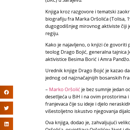
(BKC) u Sarajevu.
Knjiga kroz razgovore i tematski zaokr
biografiju fra Marka Oršolića (Tolisa, 19
dugogodišnjeg mirovnog aktiviste čiji 
regiju.
Kako je najavljeno, o knjizi će govoriti 
teolog Drago Bojić, generalna tajnica J
aktivistice Besima Borić i Amra Pandžo.
Urednik knjige Drago Bojić je kazao da
jednog od najznačajnijih bosanskih fran
–
Marko Oršolić
je bez sumnje jedan od 
desetljeća u BiH i na ovim prostorima 
franjevaca čije su ideje i djelo neraski
višestoljetno iskustvo njegovanja dijal
Ova knjiga, dodao je, zahvaljujući veli
Oršolića, osvjetljava Oršolićev život i d