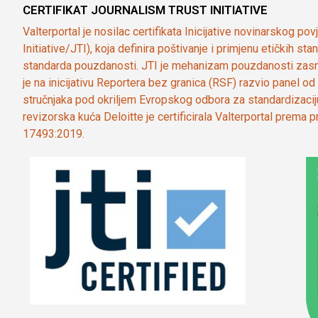
CERTIFIKAT JOURNALISM TRUST INITIATIVE
Valterportal je nosilac certifikata Inicijative novinarskog po
Initiative/JTI), koja definira poštivanje i primjenu etičkih s
standarda pouzdanosti. JTI je mehanizam pouzdanosti zasn
je na inicijativu Reportera bez granica (RSF) razvio panel 
stručnjaka pod okriljem Evropskog odbora za standardizaci
revizorska kuća Deloitte je certificirala Valterportal prema
17493:2019.