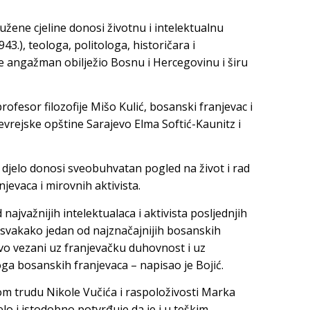
užene cjeline donosi životnu i intelektualnu
43.), teologa, politologa, historičara i
je angažman obilježio Bosnu i Hercegovinu i širu
profesor filozofije Mišo Kulić, bosanski franjevac i
evrejske opštine Sarajevo Elma Softić-Kaunitz i
 djelo donosi sveobuhvatan pogled na život i rad
jevaca i mirovnih aktivista.
najvažnijih intelektualaca i aktivista posljednjih
i svakako jedan od najznačajnijih bosanskih
divo vezani uz franjevačku duhovnost i uz
oga bosanskih franjevaca – napisao je Bojić.
kom trudu Nikole Vučića i raspoloživosti Marka
jelo i istodobno potvrđuje da je i u teškim