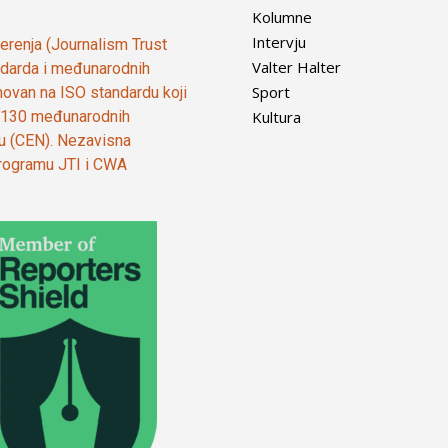
Kolumne
Intervju
vjerenja (Journalism Trust
Valter Halter
tandarda i međunarodnih
Sport
ovan na ISO standardu koji
Kultura
od 130 međunarodnih
ju (CEN). Nezavisna
 programu JTI i CWA