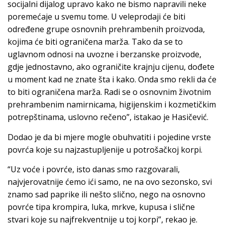
socijalni dijalog upravo kako ne bismo napravili neke
poremećaje u svemu tome. U veleprodaji će biti
određene grupe osnovnih prehrambenih proizvoda,
kojima će biti ograničena marža. Tako da se to
uglavnom odnosi na uvozne i berzanske proizvode,
gdje jednostavno, ako ograničite krajnju cijenu, dođete
u moment kad ne znate šta i kako. Onda smo rekli da će
to biti ograničena marža. Radi se o osnovnim životnim
prehrambenim namirnicama, higijenskim i kozmetičkim
potrepštinama, uslovno rečeno”, istakao je Hasičević.
Dodao je da bi mjere mogle obuhvatiti i pojedine vrste
povrća koje su najzastupljenije u potrošačkoj korpi.
“Uz voće i povrće, isto danas smo razgovarali,
najvjerovatnije ćemo ići samo, ne na ovo sezonsko, svi
znamo sad paprike ili nešto slično, nego na osnovno
povrće tipa krompira, luka, mrkve, kupusa i slične
stvari koje su najfrekventnije u toj korpi”, rekao je.