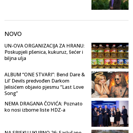
NOVO
UN-OVA ORGANIZACIJA ZA HRANU:
Poskupjeli pšenica, kukuruz, šećer i
biljna ulja
ALBUM “ONE STVARI”: Bend Dare &
Lil’ Devils predvođen Darkom
Jelisićem objavio pjesmu “Last Love
Song”
NEMA DRAGANA ČOVIĆA: Poznato
ko nosi izborne liste HDZ-a
NA SPISKU UKUPNO 26: Saslušane