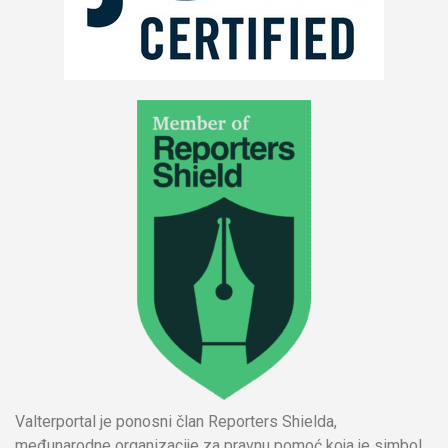
Valterportal je ponosni član Reporters Shielda,
međunarodne organizacije za pravnu pomoć koja je simbol