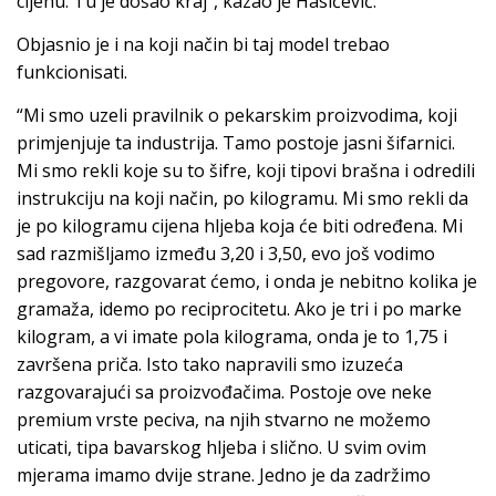
cijenu. Tu je došao kraj”, kazao je Hasičević.
Objasnio je i na koji način bi taj model trebao
funkcionisati.
“Mi smo uzeli pravilnik o pekarskim proizvodima, koji
primjenjuje ta industrija. Tamo postoje jasni šifarnici.
Mi smo rekli koje su to šifre, koji tipovi brašna i odredili
instrukciju na koji način, po kilogramu. Mi smo rekli da
je po kilogramu cijena hljeba koja će biti određena. Mi
sad razmišljamo između 3,20 i 3,50, evo još vodimo
pregovore, razgovarat ćemo, i onda je nebitno kolika je
gramaža, idemo po reciprocitetu. Ako je tri i po marke
kilogram, a vi imate pola kilograma, onda je to 1,75 i
završena priča. Isto tako napravili smo izuzeća
razgovarajući sa proizvođačima. Postoje ove neke
premium vrste peciva, na njih stvarno ne možemo
uticati, tipa bavarskog hljeba i slično. U svim ovim
mjerama imamo dvije strane. Jedno je da zadržimo