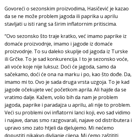
Govoreći o sezonskim proizvodima, Hasičević je kazao
da se ne može problem jagoda ili paprika u aprilu
stavljati u isti rang sa širim inflatornim pritiscima.
“Ovo sezonsko što traje kratko, već imamo paprike iz
domaće proizvodnje, imamo i jagode iz domaće
proizvodnje. To su daleko skuplje od jagoda iz Turske
ili Grčke. To je sad konkurencija. I to je sezonsko voće,
ali voće koje nije luksuz. Doći će jagoda, samo da
sačekamo, doći će ona na marku i po, kao što dođe. Da,
imamo mi to. Ovo je sada druga vrsta uzgoja. To je kad
jagode očekujete već početkom aprila. Ali hajde da se
vratimo dalje. Kažem, volio bih da nam je problem
jagoda, paprike i paradajza u aprilu, ali nije to problem.
Veći su problemi ovi inflatorni lanci koji, evo sad vidimo
i najave, danas smo razgovarali, najave od distributera i
upravo smo zato htjeli da djelujemo. Mi nećemo
dopustiti nikakvo divljanje cijena. Mi ćemo zaštititi