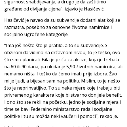
sigurnost snabdijevanja, a drugo je da zaštitimo
građane od divljanja cijena”, izjavio je Hasičević.
Hasičević je naveo da su subvencije dodatni alat koji se
razmatra, posebno za osnovne životne namirnice i
socijalno ugrožene kategorije.
“Ima još nešto što je pratilo, a to su subvencije. S
obzirom da vidimo na državnom nivou, to je teško, ovo
što smo planirali. Bila je priča za akcize, koja je trebala
na 60 ili 90 dana, pa ukidanje 5,90 životnih namirnica, ali
nemamo ništa. I teško da ćemo imati prije izbora. Žao
mi je ljudi, a bijesan sam na politiku. Mislim, to je nešto
što je neprihvatljivo. To su neke mjere koje trebaju biti
privremenog karaktera koje bi stvarno donijele benefit.
I ono što ste rekli na početku, jedno je socijalna mjera i
time se bavi Federalno ministarstvo rada i socijalne
politike i tu su možda neki vaučeri i pomoći”, rekao je.