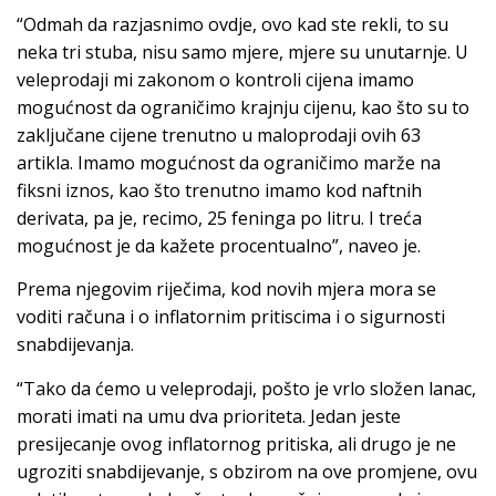
“Odmah da razjasnimo ovdje, ovo kad ste rekli, to su
neka tri stuba, nisu samo mjere, mjere su unutarnje. U
veleprodaji mi zakonom o kontroli cijena imamo
mogućnost da ograničimo krajnju cijenu, kao što su to
zaključane cijene trenutno u maloprodaji ovih 63
artikla. Imamo mogućnost da ograničimo marže na
fiksni iznos, kao što trenutno imamo kod naftnih
derivata, pa je, recimo, 25 feninga po litru. I treća
mogućnost je da kažete procentualno”, naveo je.
Prema njegovim riječima, kod novih mjera mora se
voditi računa i o inflatornim pritiscima i o sigurnosti
snabdijevanja.
“Tako da ćemo u veleprodaji, pošto je vrlo složen lanac,
morati imati na umu dva prioriteta. Jedan jeste
presijecanje ovog inflatornog pritiska, ali drugo je ne
ugroziti snabdijevanje, s obzirom na ove promjene, ovu