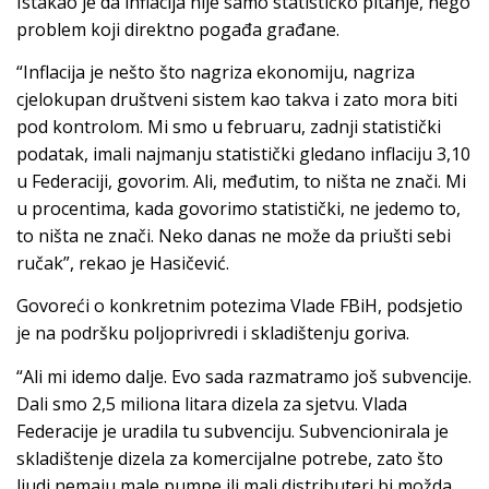
Istakao je da inflacija nije samo statističko pitanje, nego
problem koji direktno pogađa građane.
“Inflacija je nešto što nagriza ekonomiju, nagriza
cjelokupan društveni sistem kao takva i zato mora biti
pod kontrolom. Mi smo u februaru, zadnji statistički
podatak, imali najmanju statistički gledano inflaciju 3,10
u Federaciji, govorim. Ali, međutim, to ništa ne znači. Mi
u procentima, kada govorimo statistički, ne jedemo to,
to ništa ne znači. Neko danas ne može da priušti sebi
ručak”, rekao je Hasičević.
Govoreći o konkretnim potezima Vlade FBiH, podsjetio
je na podršku poljoprivredi i skladištenju goriva.
“Ali mi idemo dalje. Evo sada razmatramo još subvencije.
Dali smo 2,5 miliona litara dizela za sjetvu. Vlada
Federacije je uradila tu subvenciju. Subvencionirala je
skladištenje dizela za komercijalne potrebe, zato što
ljudi nemaju male pumpe ili mali distributeri bi možda