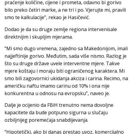
praćenje količine, cijene i prometa, odavno bi gorivo
bilo preko četiri marke, a ne tri i po. Vjerujte mi, pravili
smo te kalkulacije”, rekao je Hasičević.
Dodao je da su druge zemlje regiona intervenisale
direktnijim i skupljim mjerama.
“Mi smo dugo vremena, zajedno sa Makedonijom, imali
najjeftinije gorivo. Međutim, sada više nismo. Razlog je
što su druge države uvele interventne mjere. Takve
mjere koštaju i moraju biti ograničenog karaktera. Mi
smo bili zagovornici ukidanja akciza i carina. Recimo, na
američku naftu imamo carinu od 10% i ona nije
konkurentna u odnosu na evropsku”, naveo je.
Dalje je ocijenio da FBiH trenutno nema dovoljne
kapacitete da bude potpuno sigurna u slučaju
ozbiljnijeg poremećaja snabdijevanja.
“Hipotetički, ako bi danas prestao uvoz, komercijalno