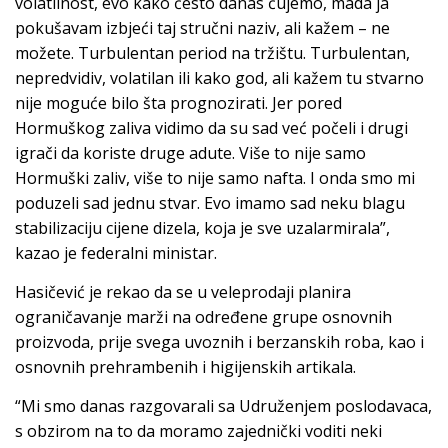
volatilnost, evo kako često danas čujemo, mada ja
pokušavam izbjeći taj stručni naziv, ali kažem – ne
možete. Turbulentan period na tržištu. Turbulentan,
nepredvidiv, volatilan ili kako god, ali kažem tu stvarno
nije moguće bilo šta prognozirati. Jer pored
Hormuškog zaliva vidimo da su sad već počeli i drugi
igrači da koriste druge adute. Više to nije samo
Hormuški zaliv, više to nije samo nafta. I onda smo mi
poduzeli sad jednu stvar. Evo imamo sad neku blagu
stabilizaciju cijene dizela, koja je sve uzalarmirala”,
kazao je federalni ministar.
Hasičević je rekao da se u veleprodaji planira
ograničavanje marži na određene grupe osnovnih
proizvoda, prije svega uvoznih i berzanskih roba, kao i
osnovnih prehrambenih i higijenskih artikala.
“Mi smo danas razgovarali sa Udruženjem poslodavaca,
s obzirom na to da moramo zajednički voditi neki