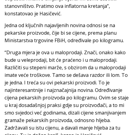
stanovništvo. Pratimo ova inflatorna kretanja”,
konstatovao je Hasičević.
Jedna od ključnih najavljenih novina odnosi se na
pekarske proizvode, čije bi se cijene, prema planu
Ministarstva trgovine FBiH, određivale po kilogramu.
“Druga mjera je ova u maloprodaji. Znači, onako kako
bude u veleprodaji, bit će praćeno i u maloprodaji.
Različiti su stepeni marže, s obzirom da u maloprodaji
imate veće troškove. Tamo se dešava razdor ili lom. To
je jedna. I treća su ovi pekarski proizvodi. To je
najinteresantnije i najznačajnija novina. Određivanje
cijena pekarskih proizvoda po kilogramu. Ovim se staje
u kraj dosadašnjoj praksi gdje su proizvođači, a to mi
smo svjedoci već godinama, dizali cijene smanjivanjem
gramaže pekarskih proizvoda, odnosno hljeba.
Zadržavali su istu cijenu, a davali manje hljeba za tu