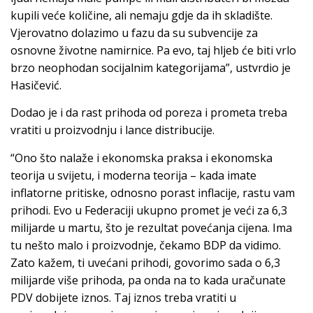
kupili veće količine, ali nemaju gdje da ih skladište.
Vjerovatno dolazimo u fazu da su subvencije za
osnovne životne namirnice. Pa evo, taj hljeb će biti vrlo
brzo neophodan socijalnim kategorijama”, ustvrdio je
Hasičević.
Dodao je i da rast prihoda od poreza i prometa treba
vratiti u proizvodnju i lance distribucije.
“Ono što nalaže i ekonomska praksa i ekonomska
teorija u svijetu, i moderna teorija – kada imate
inflatorne pritiske, odnosno porast inflacije, rastu vam
prihodi. Evo u Federaciji ukupno promet je veći za 6,3
milijarde u martu, što je rezultat povećanja cijena. Ima
tu nešto malo i proizvodnje, čekamo BDP da vidimo.
Zato kažem, ti uvećani prihodi, govorimo sada o 6,3
milijarde više prihoda, pa onda na to kada uračunate
PDV dobijete iznos. Taj iznos treba vratiti u