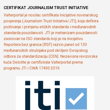
CERTIFIKAT JOURNALISM TRUST INITIATIVE
Valterportal je nosilac certifikata Inicijative novinarskog
povjerenja (Journalism Trust Initiative/JTI), koja definira
poštivanje i primjenu etičkih standarda i međunarodnih
standarda pouzdanosti. JTI je mehanizam pouzdanosti
zasnovan na ISO standardu koji je na inicijativu
Reportera bez granica (RSF) razvio panel od 130
međunarodnih stručnjaka pod okriljem Evropskog
odbora za standardizaciju (CEN). Nezavisna revizorska
kuća Deloitte je certificirala Valterportal prema
programu JTI i CWA 17493:2019.