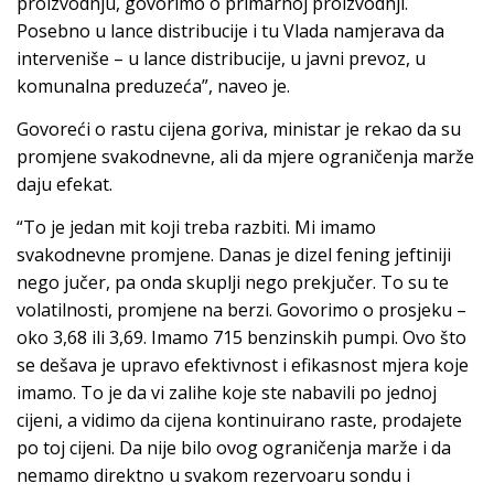
proizvodnju, govorimo o primarnoj proizvodnji.
Posebno u lance distribucije i tu Vlada namjerava da
interveniše – u lance distribucije, u javni prevoz, u
komunalna preduzeća”, naveo je.
Govoreći o rastu cijena goriva, ministar je rekao da su
promjene svakodnevne, ali da mjere ograničenja marže
daju efekat.
“To je jedan mit koji treba razbiti. Mi imamo
svakodnevne promjene. Danas je dizel fening jeftiniji
nego jučer, pa onda skuplji nego prekjučer. To su te
volatilnosti, promjene na berzi. Govorimo o prosjeku –
oko 3,68 ili 3,69. Imamo 715 benzinskih pumpi. Ovo što
se dešava je upravo efektivnost i efikasnost mjera koje
imamo. To je da vi zalihe koje ste nabavili po jednoj
cijeni, a vidimo da cijena kontinuirano raste, prodajete
po toj cijeni. Da nije bilo ovog ograničenja marže i da
nemamo direktno u svakom rezervoaru sondu i