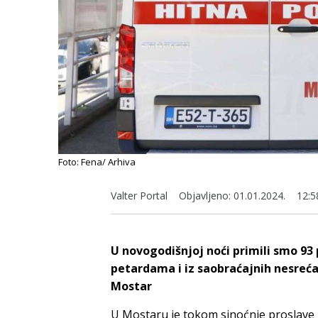
Foto: Fena/ Arhiva
Valter Portal
Objavljeno:
01.01.2024.
12:5
U novogodišnjoj noći primili smo 93 
petardama i iz saobraćajnih nesreća
Mostar
U Mostaru je tokom sinoćnje proslave