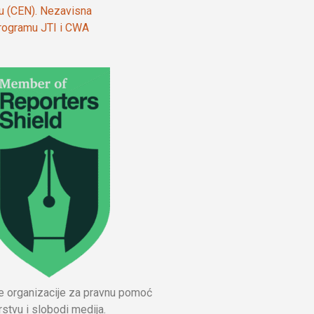
ju (CEN). Nezavisna
 programu JTI i CWA
ne organizacije za pravnu pomoć
stvu i slobodi medija.