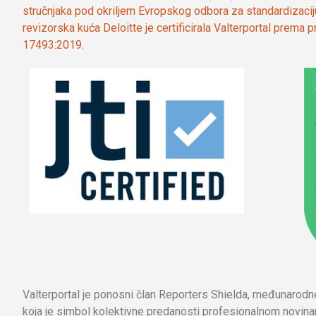
stručnjaka pod okriljem Evropskog odbora za standardizaci
revizorska kuća Deloitte je certificirala Valterportal prema
17493:2019.
Valterportal je ponosni član Reporters Shielda, međunarod
koja je simbol kolektivne predanosti profesionalnom novinar