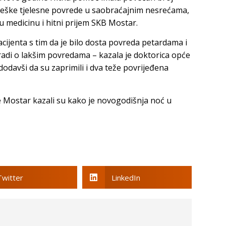
u teške tjelesne povrede u saobraćajnim nesrećama,
u medicinu i hitni prijem SKB Mostar.
cijenta s tim da je bilo dosta povreda petardama i
radi o lakšim povredama – kazala je doktorica opće
dodavši da su zaprimili i dva teže povrijeđena
e Mostar kazali su kako je novogodišnja noć u
Twitter
LinkedIn