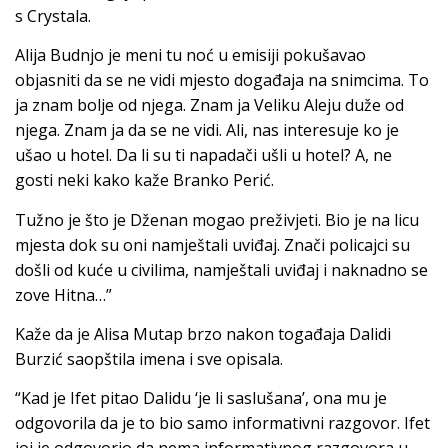
s Crystala.
Alija Budnjo je meni tu noć u emisiji pokušavao
objasniti da se ne vidi mjesto događaja na snimcima. To
ja znam bolje od njega. Znam ja Veliku Aleju duže od
njega. Znam ja da se ne vidi. Ali, nas interesuje ko je
ušao u hotel. Da li su ti napadači ušli u hotel? A, ne
gosti neki kako kaže Branko Perić.
Tužno je što je Dženan mogao preživjeti. Bio je na licu
mjesta dok su oni namještali uviđaj. Znači policajci su
došli od kuće u civilima, namještali uviđaj i naknadno se
zove Hitna…”
Kaže da je Alisa Mutap brzo nakon togađaja Dalidi
Burzić saopštila imena i sve opisala.
“Kad je Ifet pitao Dalidu ‘je li saslušana’, ona mu je
odgovorila da je to bio samo informativni razgovor. Ifet