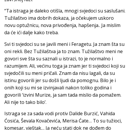
“Ta istraga je daleko otišla, mnogi svjedoci su saslušani.
Tužilaštvo ima dobrih dokaza, ja očekujem uskoro
novu optužnicu, nova privođenja, hapšenja.. Ja mislim
da će ići dalje kako treba.
Svi ti svjedoci su se javili meni i Feragetu. Ja znam šta su
oni rekli. Bez Tužilaštva ja to znam. Tužilaštvo meni ne
govori sve šta su saznali u istrazi, to je normalno i
razumijem. Ali, većinu toga ja znam jer ti svjedoci koji su
svjedočili su meni pričali. Znam da nisu lagali, da su
istinu govorili jer su došli ljudi da pomognu. Bilo je i
onih koji su mi se izvinjavali nakon toliko godina i
govorili ‘izvini Murize, ja sam tada mislio da pomažem.
Ali nije to tako bilo’.
Istraga se za sada vodi protiv Dalide Burzić, Vahida
Ćosića, Ševala Kovačevića, Merisa Ćate… To su tužioci,
komesar, vještak… Ja neću stati dok ne dođem do