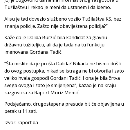
joj je odgovorio da nema informativnog razgovora u
Tužilaštvu i rekao je meni da ustanem i da idemo.
Alisu je tad dovezlo službeno vozilo Tužilaštva KS, bez
znanja policije. Zašto nije obaviještena policija?”
Kaže da je Dalida Burzić bila kandidat za glavnu
državnu tužiteljicu, ali da je tada na tu funkciju
imenovana Gordana Tadić.
“Šta mislite da je prošla Dalida? Nikada ne bismo došli
do ovog postupka, nikad se istraga ne bi otvorila i zato
veliko hvala gospođi Gordani Tadić. I ona je bila žrtva
svega ovoga i zato je smijenjena”, kazao je na kraju
razgovora za Raport Muriz Memić.
Podsjećamo, drugostepena presuda bit će objavljena u
petak u 11 sati.
Izvor: raport.ba