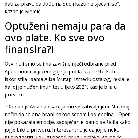
dati za pravo da dođu na Sud i kažu ne sjećam se”,
kazao je Memić.
Optuženi nemaju para da
ovo plate. Ko sve ovo
finansira?!
Osvrnuli smo se i na završne riječi odbrane pred
Apelacionim vijećem gdje je priliku da nešto kaže
iskoristila i sama Alisa Mutap. Između ostalog, rekla je
da joj je nuđen imunitet u ljeto 2021. kad je bila u
pritvoru.
“Ono ko je Alisi napisao, ja mu se zahvaljujem. Na onaj
način da se ona brani nakon sedam i po godina… Opet
nije pokazala emocije, saosjećanje, samo se žalila kako
joj je bilo u pritvoru. Interesantno je da joj je neko
nudio zaštitu i drugi pasoš, drugu država. Valjda će