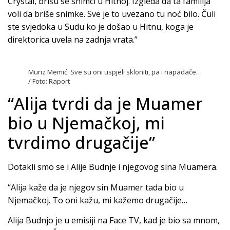
Crystal, brišu se snimci u Hitnoj. Izgleda da ta familija
voli da briše snimke. Sve je to uvezano tu noć bilo. Čuli
ste svjedoka u Sudu ko je došao u Hitnu, koga je
direktorica uvela na zadnja vrata.”
Muriz Memić: Sve su oni uspjeli skloniti, pa i napadače…
/ Foto: Raport
“Alija tvrdi da je Muamer
bio u Njemačkoj, mi
tvrdimo drugačije”
Dotakli smo se i Alije Budnje i njegovog sina Muamera.
“Alija kaže da je njegov sin Muamer tada bio u
Njemačkoj. To oni kažu, mi kažemo drugačije…
Alija Budnjo je u emisiji na Face TV, kad je bio sa mnom,