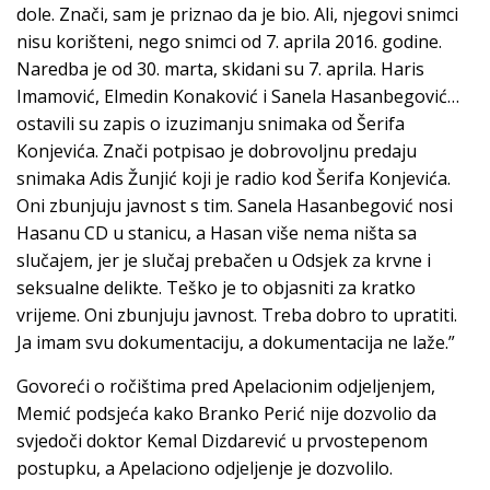
dole. Znači, sam je priznao da je bio. Ali, njegovi snimci
nisu korišteni, nego snimci od 7. aprila 2016. godine.
Naredba je od 30. marta, skidani su 7. aprila. Haris
Imamović, Elmedin Konaković i Sanela Hasanbegović…
ostavili su zapis o izuzimanju snimaka od Šerifa
Konjevića. Znači potpisao je dobrovoljnu predaju
snimaka Adis Žunjić koji je radio kod Šerifa Konjevića.
Oni zbunjuju javnost s tim. Sanela Hasanbegović nosi
Hasanu CD u stanicu, a Hasan više nema ništa sa
slučajem, jer je slučaj prebačen u Odsjek za krvne i
seksualne delikte. Teško je to objasniti za kratko
vrijeme. Oni zbunjuju javnost. Treba dobro to upratiti.
Ja imam svu dokumentaciju, a dokumentacija ne laže.”
Govoreći o ročištima pred Apelacionim odjeljenjem,
Memić podsjeća kako Branko Perić nije dozvolio da
svjedoči doktor Kemal Dizdarević u prvostepenom
postupku, a Apelaciono odjeljenje je dozvolilo.