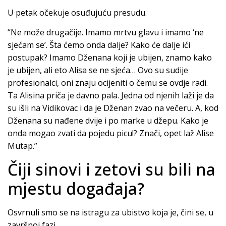
U petak očekuje osuđujuću presudu.
“Ne može drugačije. Imamo mrtvu glavu i imamo ‘ne
sjećam se’. Šta ćemo onda dalje? Kako će dalje ići
postupak? Imamo Dženana koji je ubijen, znamo kako
je ubijen, ali eto Alisa se ne sjeća… Ovo su sudije
profesionalci, oni znaju ocijeniti o čemu se ovdje radi.
Ta Alisina priča je davno pala. Jedna od njenih laži je da
su išli na Vidikovac i da je Dženan zvao na večeru. A, kod
Dženana su nađene dvije i po marke u džepu. Kako je
onda mogao zvati da pojedu picu!? Znači, opet laž Alise
Mutap.”
Čiji sinovi i zetovi su bili na
mjestu događaja?
Osvrnuli smo se na istragu za ubistvo koja je, čini se, u
završnoj fazi.