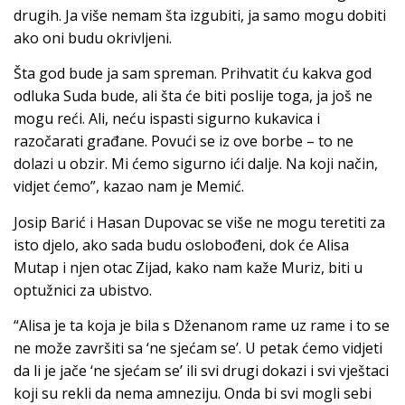
drugih. Ja više nemam šta izgubiti, ja samo mogu dobiti
ako oni budu okrivljeni.
Šta god bude ja sam spreman. Prihvatit ću kakva god
odluka Suda bude, ali šta će biti poslije toga, ja još ne
mogu reći. Ali, neću ispasti sigurno kukavica i
razočarati građane. Povući se iz ove borbe – to ne
dolazi u obzir. Mi ćemo sigurno ići dalje. Na koji način,
vidjet ćemo”, kazao nam je Memić.
Josip Barić i Hasan Dupovac se više ne mogu teretiti za
isto djelo, ako sada budu oslobođeni, dok će Alisa
Mutap i njen otac Zijad, kako nam kaže Muriz, biti u
optužnici za ubistvo.
“Alisa je ta koja je bila s Dženanom rame uz rame i to se
ne može završiti sa ‘ne sjećam se’. U petak ćemo vidjeti
da li je jače ‘ne sjećam se’ ili svi drugi dokazi i svi vještaci
koji su rekli da nema amneziju. Onda bi svi mogli sebi