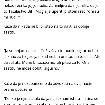
nekad reći ko joj je nudio. Zanimljivo da nije rekla da je
to Tužilaštvo BiH. Mogla je uperiti prstom i reći ‘oni su
mi nudili'”.
Kaže da nikada ne bi pristao na to da Alisa dobije
zaštitu.
“Ja sumnjam da joj je Tužilaštvo to nudilo, sigurno bih
ja znao za to. Jer, ja nikad ne bih pristao na to da se Alisi
da zaštita. Mene bi tužioci morali pitati za to. Ona
zaštitu ne može dobiti, sigurno.”
Kaže da je nezapamćeno da advokati na ovaj način
brane optužene.
“Koliko je njima stalo da ja ne saznam istinu… Istina se
zna, oni je ne mogu sakriti. Oni ne brane uopšte ove