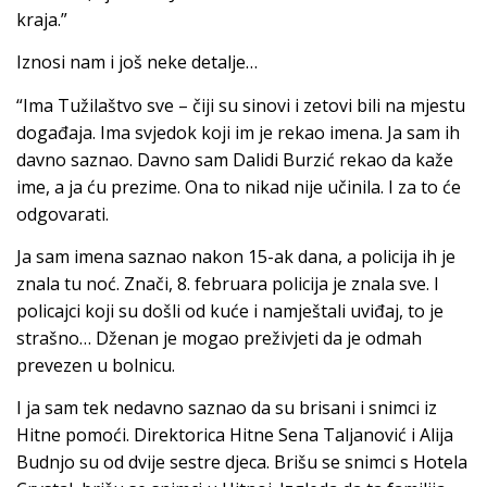
kraja.”
Iznosi nam i još neke detalje…
“Ima Tužilaštvo sve – čiji su sinovi i zetovi bili na mjestu
događaja. Ima svjedok koji im je rekao imena. Ja sam ih
davno saznao. Davno sam Dalidi Burzić rekao da kaže
ime, a ja ću prezime. Ona to nikad nije učinila. I za to će
odgovarati.
Ja sam imena saznao nakon 15-ak dana, a policija ih je
znala tu noć. Znači, 8. februara policija je znala sve. I
policajci koji su došli od kuće i namještali uviđaj, to je
strašno… Dženan je mogao preživjeti da je odmah
prevezen u bolnicu.
I ja sam tek nedavno saznao da su brisani i snimci iz
Hitne pomoći. Direktorica Hitne Sena Taljanović i Alija
Budnjo su od dvije sestre djeca. Brišu se snimci s Hotela