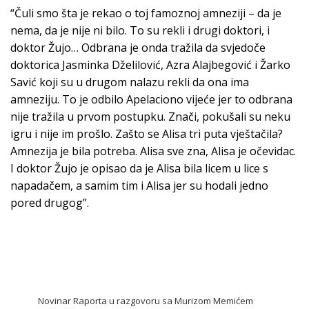
“Čuli smo šta je rekao o toj famoznoj amneziji – da je
nema, da je nije ni bilo. To su rekli i drugi doktori, i
doktor Žujo… Odbrana je onda tražila da svjedoče
doktorica Jasminka Dželilović, Azra Alajbegović i Žarko
Savić koji su u drugom nalazu rekli da ona ima
amneziju. To je odbilo Apelaciono vijeće jer to odbrana
nije tražila u prvom postupku. Znači, pokušali su neku
igru i nije im prošlo. Zašto se Alisa tri puta vještačila?
Amnezija je bila potreba. Alisa sve zna, Alisa je očevidac.
I doktor Žujo je opisao da je Alisa bila licem u lice s
napadačem, a samim tim i Alisa jer su hodali jedno
pored drugog”.
Novinar Raporta u razgovoru sa Murizom Memićem