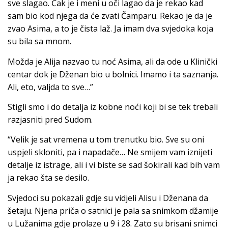
sve slagao. Čak je i meni u oči lagao da je rekao kad
sam bio kod njega da će zvati Čamparu. Rekao je da je
zvao Asima, a to je čista laž. Ja imam dva svjedoka koja
su bila sa mnom.
Možda je Alija nazvao tu noć Asima, ali da ode u Klinički
centar dok je Dženan bio u bolnici. Imamo i ta saznanja.
Ali, eto, valjda to sve…”
Stigli smo i do detalja iz kobne noći koji bi se tek trebali
razjasniti pred Sudom.
“Velik je sat vremena u tom trenutku bio. Sve su oni
uspjeli skloniti, pa i napadače… Ne smijem vam iznijeti
detalje iz istrage, ali i vi biste se sad šokirali kad bih vam
ja rekao šta se desilo.
Svjedoci su pokazali gdje su vidjeli Alisu i Dženana da
šetaju. Njena priča o satnici je pala sa snimkom džamije
u Lužanima gdje prolaze u 9 i 28. Zato su brisani snimci