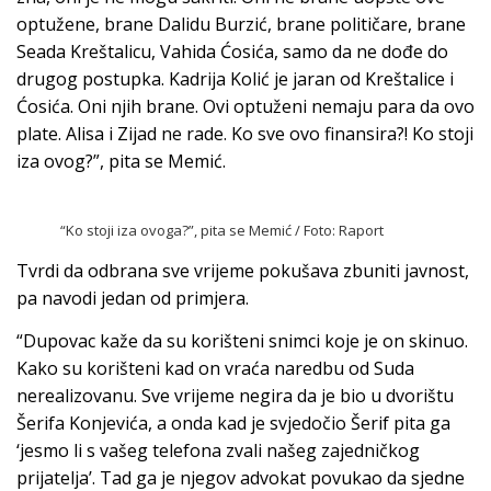
optužene, brane Dalidu Burzić, brane političare, brane
Seada Kreštalicu, Vahida Ćosića, samo da ne dođe do
drugog postupka. Kadrija Kolić je jaran od Kreštalice i
Ćosića. Oni njih brane. Ovi optuženi nemaju para da ovo
plate. Alisa i Zijad ne rade. Ko sve ovo finansira?! Ko stoji
iza ovog?”, pita se Memić.
“Ko stoji iza ovoga?”, pita se Memić / Foto: Raport
Tvrdi da odbrana sve vrijeme pokušava zbuniti javnost,
pa navodi jedan od primjera.
“Dupovac kaže da su korišteni snimci koje je on skinuo.
Kako su korišteni kad on vraća naredbu od Suda
nerealizovanu. Sve vrijeme negira da je bio u dvorištu
Šerifa Konjevića, a onda kad je svjedočio Šerif pita ga
‘jesmo li s vašeg telefona zvali našeg zajedničkog
prijatelja’. Tad ga je njegov advokat povukao da sjedne