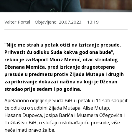
Valter Portal
Objavljeno:
20.07.2023.
13:19
“Nije me strah u petak otići na izricanje presude.
Prihvatit ću odluku Suda kakva god ona bude”,
rekao je za Raport Muriz Memić, otac stradalog
Dženana Memića, pred izricanje drugostepene
presude u predmetu protiv Zijada Mutapa i drugih
za prikrivanje dokaza i načina na koji je Dženan
stradao prije sedam i po godina.
Apelaciono odjeljenje Suda BiH u petak u 11 sati saopćit
će odluku o sudbini Zijada Mutapa, Alise Mutap,
Hasana Dupovca, Josipa Barića i Muamera Ožegovića i
Tužilaštvo BiH, u slučaju oslobađajuće presude, više
neće imati pravo žalbe.