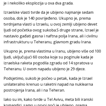
je i nekoliko eksplozija u ova dva grada.
Izraelske vlasti tvrde da je ubijeno najmanje sedam
osoba, dok je 140 povrijeđeno. Ukupno je, prema
tvrdnjama vlasti u Izraelu, u ovoj zemlji ubijeno devet
ljudi od početka ovog sukoba.S druge strane, Izrael je
nastavio gađati gasna i naftna polja Irana, ali i civilnu
infrastrukturu u Teheranu, glavnom gradu Irana.
Ukupno je, prema vlastima u Iranu, ubijeno više od 100
ljudi, uključujući 60 osoba koje su poginule kada je
izraelska raketa pogodila zgradu od 14 spratova u
Teheranu. U ovom napadu ubijeno je 29 djece.
Podsjetimo, sukob je počeo u petak, kada je Izrael
unilateralno krenuo u raketni napad na nuklearna
postrojenja Irana, ali i na Teheran.
Iako su im, kako tvrde u Tel Avivu, meta bili iranski
komandiri, samo u prvoj noći je ubijeno, prema