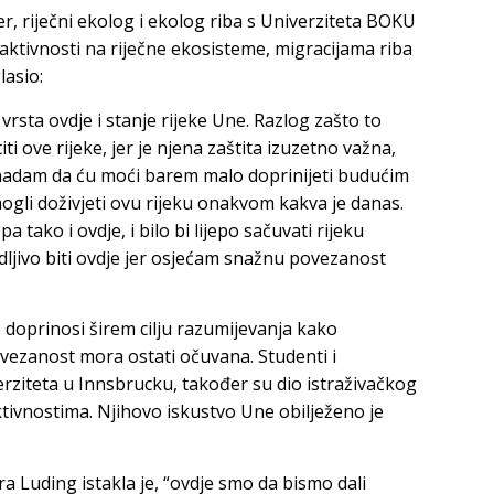
r, riječni ekolog i ekolog riba s Univerziteta BOKU
ih aktivnosti na riječne ekosisteme, migracijama riba
lasio:
rsta ovdje i stanje rijeke Une. Razlog zašto to
titi ove rijeke, jer je njena zaštita izuzetno važna,
 nadam da ću moći barem malo doprinijeti budućim
mogli doživjeti ovu rijeku onakvom kakva je danas.
a tako i ovdje, i bilo bi lijepo sačuvati rijeku
ljivo biti ovdje jer osjećam snažnu povezanost
 doprinosi širem cilju razumijevanja kako
povezanost mora ostati očuvana. Studenti i
verziteta u Innsbrucku, također su dio istraživačkog
ktivnostima. Njihovo iskustvo Une obilježeno je
a Luding istakla je, “ovdje smo da bismo dali