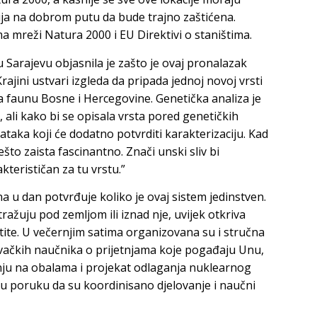
cija na dobrom putu da bude trajno zaštićena.
ma mreži Natura 2000 i EU Direktivi o staništima.
 Sarajevu objasnila je zašto je ovaj pronalazak
rajini ustvari izgleda da pripada jednoj novoj vrsti
 za faunu Bosne i Hercegovine. Genetička analiza je
i, ali kako bi se opisala vrsta pored genetičkih
aka koji će dodatno potvrditi karakterizaciju. Kad
nešto zaista fascinantno. Znači unski sliv bi
akterističan za tu vrstu.”
na u dan potvrđuje koliko je ovaj sistem jedinstven.
stražuju pod zemljom ili iznad nje, uvijek otkriva
tite. U večernjim satima organizovana su i stručna
ačkih naučnika o prijetnjama koje pogađaju Unu,
nju na obalama i projekat odlaganja nuklearnog
u poruku da su koordinisano djelovanje i naučni