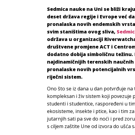
Sedmica nauke na Uni se bliži kraju
deset država regije i Evrope već dan
pronalaska novih endemskih vrsta 
svim staništima ovog sliva,
Sedmic
održava u organizaciji Riverwatcha
društvene promjene ACT i Centrom 
dodatno dobija simboličnu težinu. P
najdinamičnijih terenskih naučnih 
pronalaske novih potencijalnih vrst
riječni sistem.
Ono što se iz dana u dan potvrđuje na 
kompleksan i živ sistem koji povezuje pl
studenti i studentice, raspoređeni u 
ekosisteme, insekte i ptice, kao i tim z
jutarnjih sati pa sve do noći i pred zoru,
s ciljem zaštite Une od izvora do ušća 