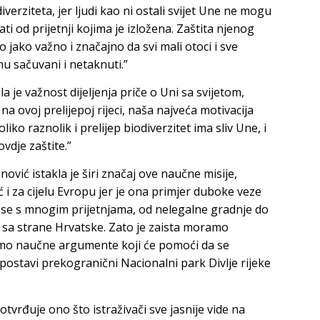
erziteta, jer ljudi kao ni ostali svijet Une ne mogu
ti od prijetnji kojima je izložena. Zaštita njenog
o jako važno i značajno da svi mali otoci i sve
nu sačuvani i netaknuti.”
 je važnost dijeljenja priče o Uni sa svijetom,
a ovoj prelijepoj rijeci, naša najveća motivacija
iko raznolik i prelijep biodiverzitet ima sliv Une, i
 ovdje zaštite.”
ović istakla je širi značaj ove naučne misije,
 i za cijelu Evropu jer je ona primjer duboke veze
a se s mnogim prijetnjama, od nelegalne gradnje do
sa strane Hrvatske. Zato je zaista moramo
bijemo naučne argumente koji će pomoći da se
spostavi prekogranični Nacionalni park Divlje rijeke
vrđuje ono što istraživači sve jasnije vide na