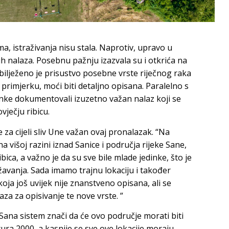
a, istraživanja nisu stala. Naprotiv, upravo u
h nalaza. Posebnu pažnju izazvala su i otkrića na
Zabilježeno je prisustvo posebne vrste riječnog raka
primjerku, moći biti detaljno opisana. Paralelno s
anke dokumentovali izuzetno važan nalaz koji se
vječju ribicu.
e za cijeli sliv Une važan ovaj pronalazak. “Na
a višoj razini iznad Sanice i područja rijeke Sane,
ribica, a važno je da su sve bile mlade jedinke, što je
vanja. Sada imamo trajnu lokaciju i također
 koja još uvijek nije znanstveno opisana, ali se
za za opisivanje te nove vrste. ”
–Sana sistem znači da će ovo područje morati biti
ra 2000, a kasnije se sve ove lokacije moraju