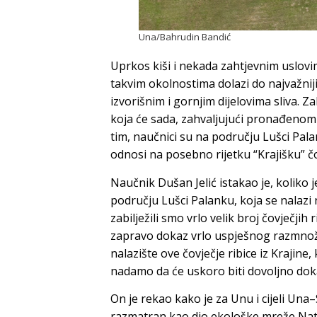
Una/Bahrudin Bandić
Uprkos kiši i nekada zahtjevnim uslovim
takvim okolnostima dolazi do najvažniji
izvorišnim i gornjim dijelovima sliva. 
koja će sada, zahvaljujući pronađenom 
tim, naučnici su na području Lušci Pal
odnosi na posebno rijetku “Krajišku” čo
Naučnik Dušan Jelić istakao je, koliko j
području Lušci Palanku, koja se nalazi n
zabilježili smo vrlo velik broj čovječjih 
zapravo dokaz vrlo uspješnog razmnoža
nalazište ove čovječje ribice iz Krajine,
nadamo da će uskoro biti dovoljno doka
On je rekao kako je za Unu i cijeli Una
razmatran kao dio ekološke mreže Natu