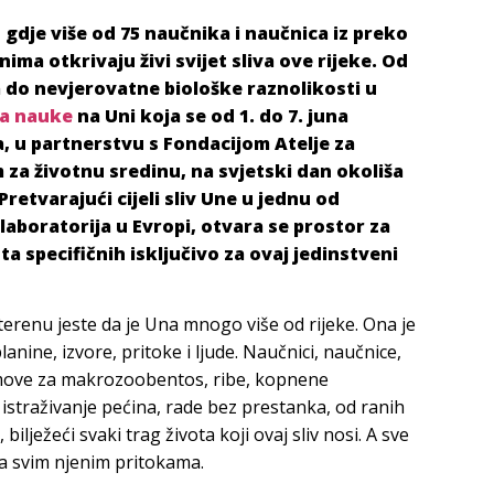
 gdje više od 75 naučnika i naučnica iz preko
ima otkrivaju živi svijet sliva ove rijeke. Od
do nevjerovatne biološke raznolikosti u
a nauke
na Uni koja se od 1. do 7. juna
, u partnerstvu s Fondacijom Atelje za
za životnu sredinu, na svjetski dan okoliša
retvarajući cijeli sliv Une u jednu od
laboratorija u Evropi, otvara se prostor za
a specifičnih isključivo za ovaj jedinstveni
terenu jeste da je Una mnogo više od rijeke. Ona je
anine, izvore, pritoke i ljude. Naučnici, naučnice,
timove za makrozoobentos, ribe, kopnene
a istraživanje pećina, rade bez prestanka, od ranih
 bilježeći svaki trag života koji ovaj sliv nosi. A sve
sa svim njenim pritokama.