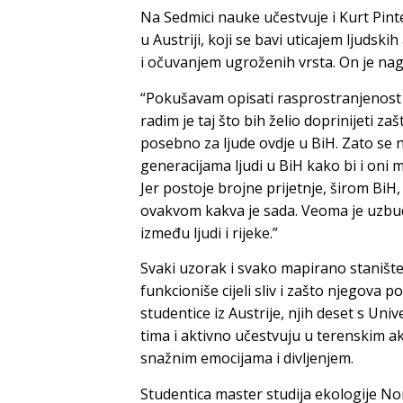
Na Sedmici nauke učestvuje i Kurt Pinte
u Austriji, koji se bavi uticajem ljudsk
i očuvanjem ugroženih vrsta. On je nag
“Pokušavam opisati rasprostranjenost v
radim je taj što bih želio doprinijeti zaš
posebno za ljude ovdje u BiH. Zato se
generacijama ljudi u BiH kako bi i oni 
Jer postoje brojne prijetnje, širom BiH, p
ovakvom kakva je sada. Veoma je uzbud
između ljudi i rijeke.”
Svaki uzorak i svako mapirano stanište
funkcioniše cijeli sliv i zašto njegova 
studentice iz Austrije, njih deset s Uni
tima i aktivno učestvuju u terenskim a
snažnim emocijama i divljenjem.
Studentica master studija ekologije Nor