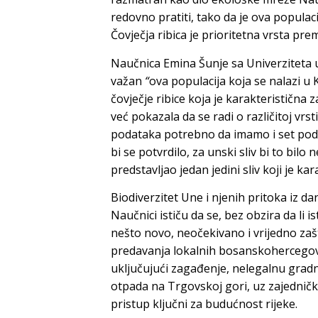
redovno pratiti, tako da je ova popula
Čovječja ribica je prioritetna vrsta pre
Naučnica Emina Šunje sa Univerziteta u
važan
“
ova populacija koja se nalazi u K
čovječje ribice koja je karakteristična
već pokazala da se radi o različitoj vrst
podataka potrebno da imamo i set podat
bi se potvrdilo, za unski sliv bi to bilo 
predstavljao jedan jedini sliv koji je kar
Biodiverzitet Une i njenih pritoka iz da
Naučnici ističu da se, bez obzira da li i
nešto novo, neočekivano i vrijedno zaš
predavanja lokalnih bosanskohercegov
uključujući zagađenje, nelegalnu grad
otpada na Trgovskoj gori, uz zajedničk
pristup ključni za budućnost rijeke.