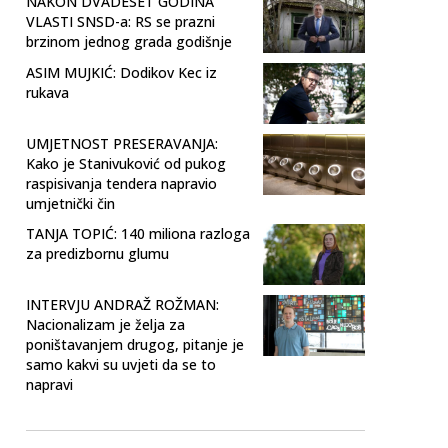
NAKON DVADESET GODINA
VLASTI SNSD-a: RS se prazni
brzinom jednog grada godišnje
ASIM MUJKIĆ: Dodikov Kec iz
rukava
UMJETNOST PRESERAVANJA:
Kako je Stanivuković od pukog
raspisivanja tendera napravio
umjetnički čin
TANJA TOPIĆ: 140 miliona razloga
za predizbornu glumu
INTERVJU ANDRAŽ ROŽMAN:
Nacionalizam je želja za
poništavanjem drugog, pitanje je
samo kakvi su uvjeti da se to
napravi