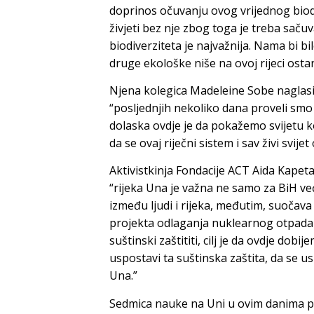
doprinos očuvanju ovog vrijednog biodiv
živjeti bez nje zbog toga je treba sačuva
biodiverziteta je najvažnija. Nama bi bil
druge ekološke niše na ovoj rijeci osta
Njena kolegica Madeleine Sobe naglasila
“posljednjih nekoliko dana proveli smo n
dolaska ovdje je da pokažemo svijetu kol
da se ovaj riječni sistem i sav živi svijet
Aktivistkinja Fondacije ACT Aida Kapetan
“rijeka Una je važna ne samo za BiH već
između ljudi i rijeka, međutim, suočav
projekta odlaganja nuklearnog otpada 
suštinski zaštititi, cilj je da ovdje do
uspostavi ta suštinska zaštita, da se u
Una.”
Sedmica nauke na Uni u ovim danima pot