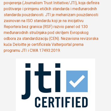
povjerenja (Journalism Trust Initiative/JTI), koja definira
poštivanje i primjenu etičkih standarda i međunarodnih
standarda pouzdanosti. JTI je mehanizam pouzdanosti
zasnovan na ISO standardu koji je na inicijativu
Reportera bez granica (RSF) razvio panel od 130
međunarodnih stručnjaka pod okriljem Evropskog
odbora za standardizaciju (CEN). Nezavisna revizorska
kuća Deloitte je certificirala Valterportal prema
programu JTI i CWA 17493:2019.