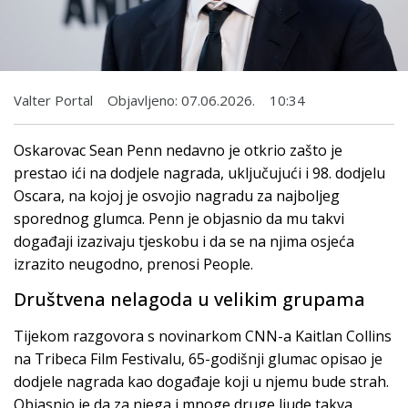
Valter Portal
Objavljeno:
07.06.2026.
10:34
Oskarovac Sean Penn nedavno je otkrio zašto je
prestao ići na dodjele nagrada, uključujući i 98. dodjelu
Oscara, na kojoj je osvojio nagradu za najboljeg
sporednog glumca. Penn je objasnio da mu takvi
događaji izazivaju tjeskobu i da se na njima osjeća
izrazito neugodno, prenosi People.
Društvena nelagoda u velikim grupama
Tijekom razgovora s novinarkom CNN-a Kaitlan Collins
na Tribeca Film Festivalu, 65-godišnji glumac opisao je
dodjele nagrada kao događaje koji u njemu bude strah.
Objasnio je da za njega i mnoge druge ljude takva