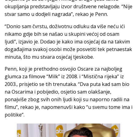
okupljanja predstavljaju izvor društvene nelagode. “Nije
stvar samo u dodjeli nagrada”, rekao je Penn.
“Donio sam čvrstu, doživotnu odluku da više neću ići
nikamo gdje bih se našao u skupini većoj od osam
ljudi”, izjavio je. Dodao je kako ima osjećaj da na takvim
događajima svakoj osobi može posvetiti tek petnaestak
minuta, što mu stvara osjećaj tjeskobe.
Penn, koji je prethodno osvojio Oscare za najboljeg
glumca za filmove “Milk” iz 2008. i “Mistična rijeka” iz
2003., prisjetio se tih trenutaka. “Dva puta kad sam bio
na Oscarima i pobijedio, osjetio sam olakšanje,
ponajviše zbog svih onih ljudi koji su naporno radili na
filmu”, rekao je, napomenuvši kako “u svemu tome ima i
politike”.