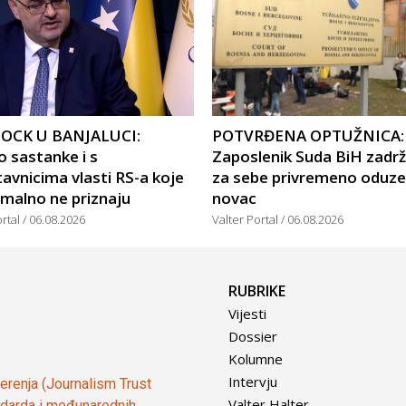
OCK U BANJALUCI:
POTVRĐENA OPTUŽNICA:
 sastanke i s
Zaposlenik Suda BiH zadr
avnicima vlasti RS-a koje
za sebe privremeno oduze
malno ne priznaju
novac
ortal
06.08.2026
Valter Portal
06.08.2026
RUBRIKE
Vijesti
Dossier
Kolumne
Intervju
vjerenja (Journalism Trust
Valter Halter
tandarda i međunarodnih