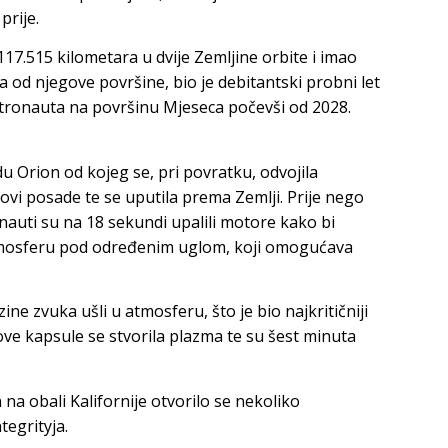
prije.
117.515 kilometara u dvije Zemljine orbite i imao
a od njegove površine, bio je debitantski probni let
stronauta na površinu Mjeseca počevši od 2028.
u Orion od kojeg se, pri povratku, odvojila
novi posade te se uputila prema Zemlji. Prije nego
nauti su na 18 sekundi upalili motore kako bi
 atmosferu pod određenim uglom, koji omogućava
e zvuka ušli u atmosferu, što je bio najkritičniji
ve kapsule se stvorila plazma te su šest minuta
 na obali Kalifornije otvorilo se nekoliko
tegrityja.