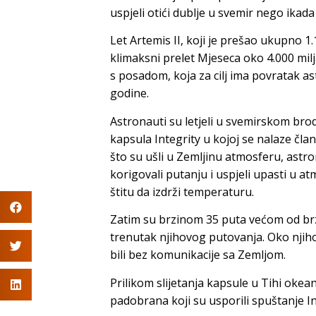
uspjeli otići dublje u svemir nego ikada 
Let Artemis II, koji je prešao ukupno 1.
klimaksni prelet Mjeseca oko 4.000 milj
s posadom, koja za cilj ima povratak a
godine.
Astronauti su letjeli u svemirskom brod
kapsula Integrity u kojoj se nalaze čla
što su ušli u Zemljinu atmosferu, astro
korigovali putanju i uspjeli upasti u
štitu da izdrži temperaturu.
Zatim su brzinom 35 puta većom od brzin
trenutak njihovog putovanja. Oko njiho
bili bez komunikacije sa Zemljom.
Prilikom slijetanja kapsule u Tihi okean
padobrana koji su usporili spuštanje In