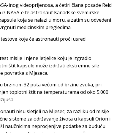
SA-inog videoprijenosa, a četiri člana posade Reid
ch iz NASA-e te astronaut Kanadske svemirske
kapsule koja se nalazi u moru, a zatim su odvedeni
dvrgnuti medicinskim pregledima.
 testove koje će astronauti proći usred
est misije i njene letjelice koju je izgradio
tni štit kapsule može izdržati ekstremne sile
e povratka s Mjeseca.
ru brzinom 32 puta većom od brzine zvuka, pri
njen toplotni štit na temperaturama od oko 5.000
zijusa.
uti nisu sletjeli na Mjesec, za razliku od misije
učne sisteme za održavanje života u kapsuli Orion i
ivši naučnicima neprocjenjive podatke za buduću