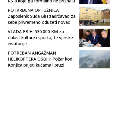
RS-a koje ga formalno ne priznaju
POTVRĐENA OPTUŽNICA:
Zaposlenik Suda BiH zadržavao za
sebe privremeno oduzeti novac
VLADA FBIH: 530.000 KM za
oblast kulture i sporta, te vjerske
institucije
POTREBAN ANGAŽMAN
HELIKOPTERA OSBIH: Požar kod
Konjica prijeti kućama i pruzi