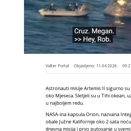
Valter Portal
Objavljeno:
11.04.2026.
09:2
Astronauti misije Artemis II sigurno su
oko Mjeseca. Sletjeli su u Tihi okean, uz
u najboljem redu.
NASA-ina kapsula Orion, nazvana Inte
obale Južne Kalifornije oko 2 sata noć
dnevna misija i prvo putovanje u svemir