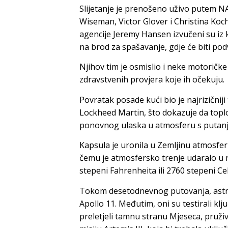
Slijetanje je prenošeno uživo putem NA
Wiseman, Victor Glover i Christina Ko
agencije Jeremy Hansen izvučeni su iz 
na brod za spašavanje, gdje će biti po
Njihov tim je osmislio i neke motoričke
zdravstvenih provjera koje ih očekuju.
Povratak posade kući bio je najrizičniji t
Lockheed Martin, što dokazuje da toplo
ponovnog ulaska u atmosferu s putanj
Kapsula je uronila u Zemljinu atmosfe
čemu je atmosfersko trenje udaralo u 
stepeni Fahrenheita ili 2760 stepeni Cel
Tokom desetodnevnog putovanja, astrona
Apollo 11. Međutim, oni su testirali klj
preletjeli tamnu stranu Mjeseca, pruž