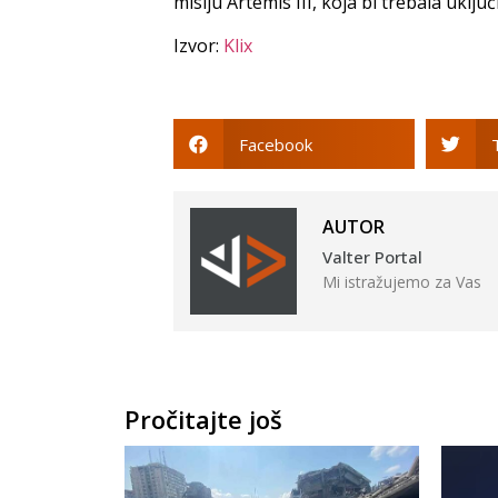
misiju Artemis III, koja bi trebala uklju
Izvor:
Klix
Facebook
AUTOR
Valter Portal
Mi istražujemo za Vas
Pročitajte još