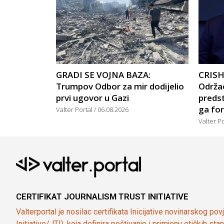
GRADI SE VOJNA BAZA:
CRISH
Trumpov Odbor za mir dodijelio
Održao
prvi ugovor u Gazi
predst
ga for
Valter Portal
06.08.2026
Valter P
CERTIFIKAT JOURNALISM TRUST INITIATIVE
Valterportal je nosilac certifikata Inicijative novinarskog po
Initiative/JTI), koja definira poštivanje i primjenu etičkih s