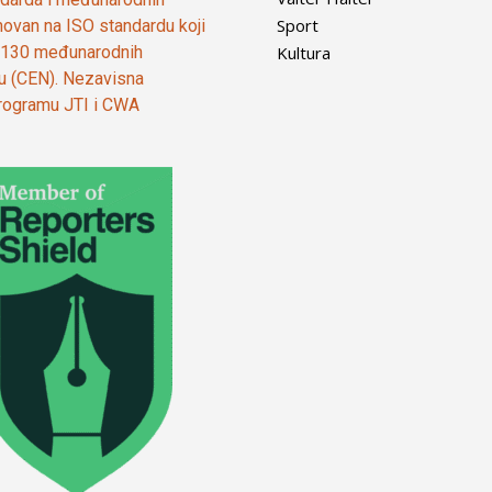
Sport
ovan na ISO standardu koji
Kultura
od 130 međunarodnih
ju (CEN). Nezavisna
 programu JTI i CWA