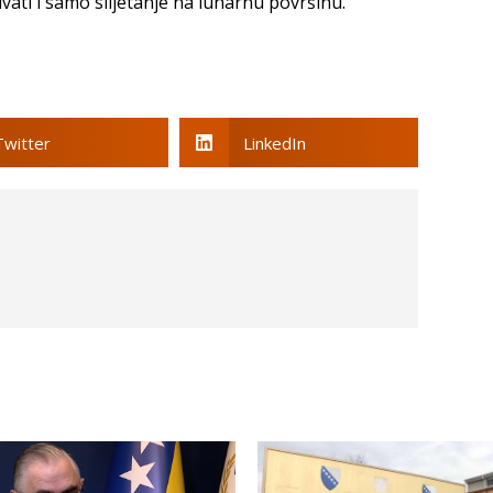
čivati i samo slijetanje na lunarnu površinu.
Twitter
LinkedIn