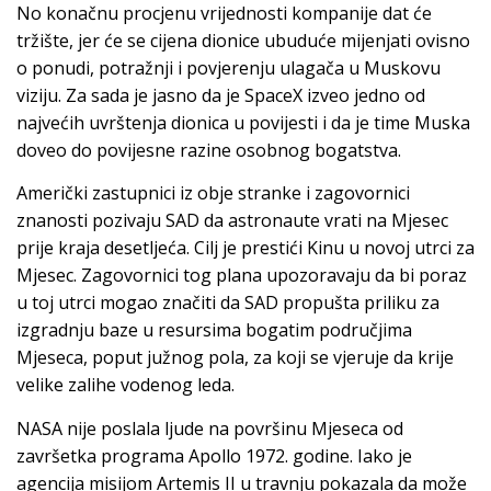
No konačnu procjenu vrijednosti kompanije dat će
tržište, jer će se cijena dionice ubuduće mijenjati ovisno
o ponudi, potražnji i povjerenju ulagača u Muskovu
viziju. Za sada je jasno da je SpaceX izveo jedno od
najvećih uvrštenja dionica u povijesti i da je time Muska
doveo do povijesne razine osobnog bogatstva.
Američki zastupnici iz obje stranke i zagovornici
znanosti pozivaju SAD da astronaute vrati na Mjesec
prije kraja desetljeća. Cilj je prestići Kinu u novoj utrci za
Mjesec. Zagovornici tog plana upozoravaju da bi poraz
u toj utrci mogao značiti da SAD propušta priliku za
izgradnju baze u resursima bogatim područjima
Mjeseca, poput južnog pola, za koji se vjeruje da krije
velike zalihe vodenog leda.
NASA nije poslala ljude na površinu Mjeseca od
završetka programa Apollo 1972. godine. Iako je
agencija misijom Artemis II u travnju pokazala da može