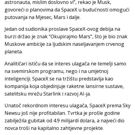
astronauta, mislim doslovno vi”, rekao je Musk,
govoreći o planovima da SpaceX u budućnosti omogući
putovanja na Mjesec, Mars i dalje.
Jedan od sudionika proslave SpaceX-ovog debija na
burzi držao je znak “Okupirajmo Mars”, što je bio znak
Muskove ambicije za ljudskim naseljavanjem crvenog
planeta.
Analitičari ističu da se interes ulagača ne temelji samo
na svemirskom programu, nego i na umjetnoj
inteligenciji. SpaceX se na tržištu predstavlja kao
kompanija koja objedinjuje raketne lansirne sustave,
satelitsku mrežu Starlink i razvoj AI-ja.
Unatoč rekordnom interesu ulagača, SpaceX prema Sky
Newsu još nije profitabilan. Tvrtka je prošle godine
zabilježila gubitak od 4.9 milijardi dolara, a najveći dio
novca troši na kapitalno zahtjevne projekte.