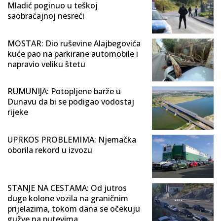
Mladić poginuo u teškoj
saobraćajnoj nesreći
MOSTAR: Dio ruševine Alajbegovića
kuće pao na parkirane automobile i
napravio veliku štetu
RUMUNIJA: Potopljene barže u
Dunavu da bi se podigao vodostaj
rijeke
UPRKOS PROBLEMIMA: Njemačka
oborila rekord u izvozu
STANJE NA CESTAMA: Od jutros
duge kolone vozila na graničnim
prijelazima, tokom dana se očekuju
gužve na putevima