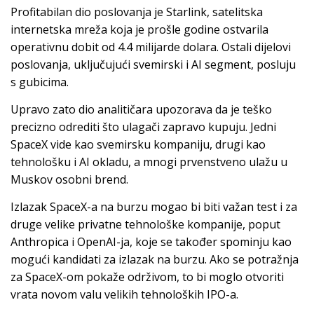
Profitabilan dio poslovanja je Starlink, satelitska
internetska mreža koja je prošle godine ostvarila
operativnu dobit od 4.4 milijarde dolara. Ostali dijelovi
poslovanja, uključujući svemirski i AI segment, posluju
s gubicima.
Upravo zato dio analitičara upozorava da je teško
precizno odrediti što ulagači zapravo kupuju. Jedni
SpaceX vide kao svemirsku kompaniju, drugi kao
tehnološku i AI okladu, a mnogi prvenstveno ulažu u
Muskov osobni brend.
Izlazak SpaceX-a na burzu mogao bi biti važan test i za
druge velike privatne tehnološke kompanije, poput
Anthropica i OpenAI-ja, koje se također spominju kao
mogući kandidati za izlazak na burzu. Ako se potražnja
za SpaceX-om pokaže održivom, to bi moglo otvoriti
vrata novom valu velikih tehnoloških IPO-a.