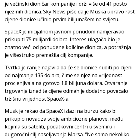
je većinski dioničar kompanije i drži više od 41 posto
njezinih dionica. Sky News piše da je Muska upravo rast
cijene dionice učinio prvim bilijunašem na svijetu.
SpaceX je inicijalnom javnom ponudom namjeravao
prikupiti 75 milijardi dolara. Interes ulagača bio je
znatno veći od ponuđene količine dionica, a potražnja
je višestruko premašila cilj kompanije.
Tvrtka je ranije najavila da će se dionice nuditi po cijeni
od najmanje 135 dolara, čime se njezina vrijednost
procjenjivala na gotovo 1.8 bilijuna dolara. Otvaranje
trgovanja iznad te cijene odmah je dodatno povećalo
tržišnu vrijednost SpaceX-a.
Musk je rekao da SpaceX izlazi na burzu kako bi
prikupio novac za svoje ambiciozne planove, među
kojima su sateliti, podatkovni centri u svemiru i
dugoročni cilj naseljavanja Marsa. “Ne samo nekoliko