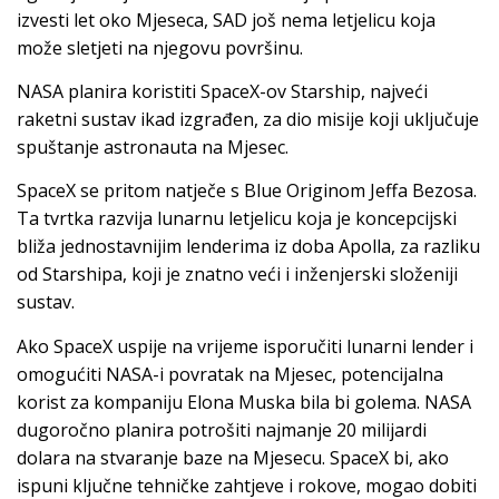
izvesti let oko Mjeseca, SAD još nema letjelicu koja
može sletjeti na njegovu površinu.
NASA planira koristiti SpaceX-ov Starship, najveći
raketni sustav ikad izgrađen, za dio misije koji uključuje
spuštanje astronauta na Mjesec.
SpaceX se pritom natječe s Blue Originom Jeffa Bezosa.
Ta tvrtka razvija lunarnu letjelicu koja je koncepcijski
bliža jednostavnijim lenderima iz doba Apolla, za razliku
od Starshipa, koji je znatno veći i inženjerski složeniji
sustav.
Ako SpaceX uspije na vrijeme isporučiti lunarni lender i
omogućiti NASA-i povratak na Mjesec, potencijalna
korist za kompaniju Elona Muska bila bi golema. NASA
dugoročno planira potrošiti najmanje 20 milijardi
dolara na stvaranje baze na Mjesecu. SpaceX bi, ako
ispuni ključne tehničke zahtjeve i rokove, mogao dobiti