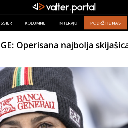
SSIER
KOLUMNE
INTERVJU
PODRŽITE NAS
 Operisana najbolja skijašica 