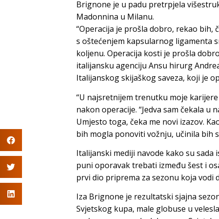
Brignone je u padu pretrpjela višestruk
Madonnina u Milanu.
“Operacija je prošla dobro, rekao bih, 
s oštećenjem kapsularnog ligamenta sre
koljenu. Operacija kosti je prošla dobro
italijansku agenciju Ansu hirurg Andre
Italijanskog skijaškog saveza, koji je 
“U najsretnijem trenutku moje karijere 
nakon operacije. “Jedva sam čekala u n
Umjesto toga, čeka me novi izazov. Kao 
bih mogla ponoviti vožnju, učinila bih s
Italijanski mediji navode kako su sada 
puni oporavak trebati između šest i osa
prvi dio priprema za sezonu koja vodi do
Iza Brignone je rezultatski sjajna sezon
Svjetskog kupa, male globuse u veleslalo