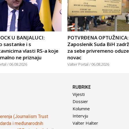
OCK U BANJALUCI:
POTVRĐENA OPTUŽNICA:
 sastanke i s
Zaposlenik Suda BiH zadr
avnicima vlasti RS-a koje
za sebe privremeno oduze
malno ne priznaju
novac
ortal
06.08.2026
Valter Portal
06.08.2026
RUBRIKE
Vijesti
Dossier
Kolumne
Intervju
vjerenja (Journalism Trust
Valter Halter
tandarda i međunarodnih