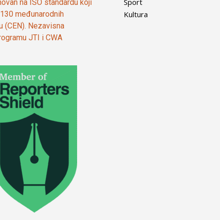
Sport
ovan na ISO standardu koji
Kultura
od 130 međunarodnih
ju (CEN). Nezavisna
 programu JTI i CWA