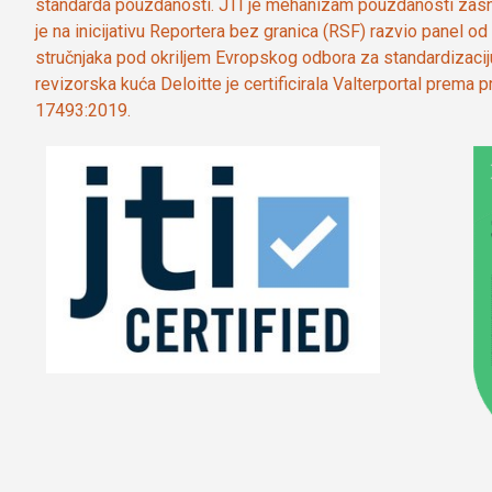
standarda pouzdanosti. JTI je mehanizam pouzdanosti zasn
je na inicijativu Reportera bez granica (RSF) razvio panel 
stručnjaka pod okriljem Evropskog odbora za standardizaci
revizorska kuća Deloitte je certificirala Valterportal prema
17493:2019.