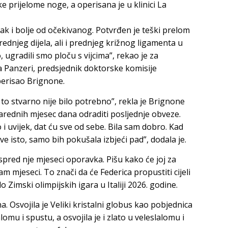
e prijelome noge, a operisana je u klinici La
čak i bolje od očekivanog. Potvrđen je teški prelom
dnjeg dijela, ali i prednjeg križnog ligamenta u
, ugradili smo ploču s vijcima”, rekao je za
a Panzeri, predsjednik doktorske komisije
operisao Brignone.
to stvarno nije bilo potrebno”, rekla je Brignone
arednih mjesec dana odraditi posljednje obveze.
i uvijek, dat ću sve od sebe. Bila sam dobro. Kad
ve isto, samo bih pokušala izbjeći pad”, dodala je.
ispred nje mjeseci oporavka. Pišu kako će joj za
m mjeseci. To znači da će Federica propustiti cijeli
 Zimski olimpijskih igara u Italiji 2026. godine.
a. Osvojila je Veliki kristalni globus kao pobjednica
mu i spustu, a osvojila je i zlato u veleslalomu i