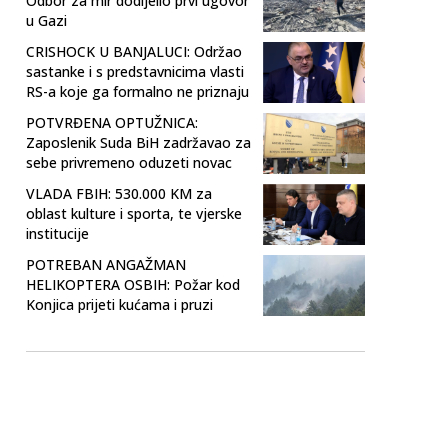
Odbor za mir dodijelio prvi ugovor
u Gazi
CRISHOCK U BANJALUCI: Održao
sastanke i s predstavnicima vlasti
RS-a koje ga formalno ne priznaju
POTVRĐENA OPTUŽNICA:
Zaposlenik Suda BiH zadržavao za
sebe privremeno oduzeti novac
VLADA FBIH: 530.000 KM za
oblast kulture i sporta, te vjerske
institucije
POTREBAN ANGAŽMAN
HELIKOPTERA OSBIH: Požar kod
Konjica prijeti kućama i pruzi