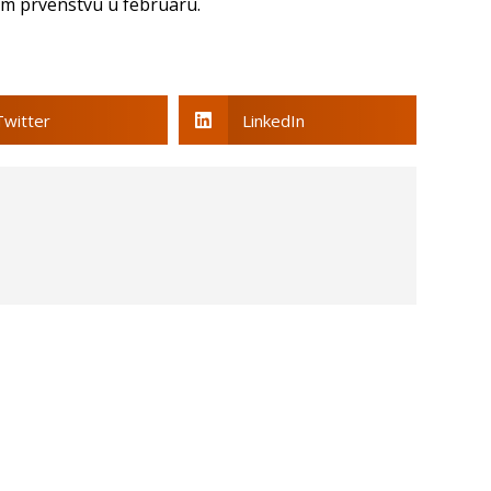
om prvenstvu u februaru.
Twitter
LinkedIn