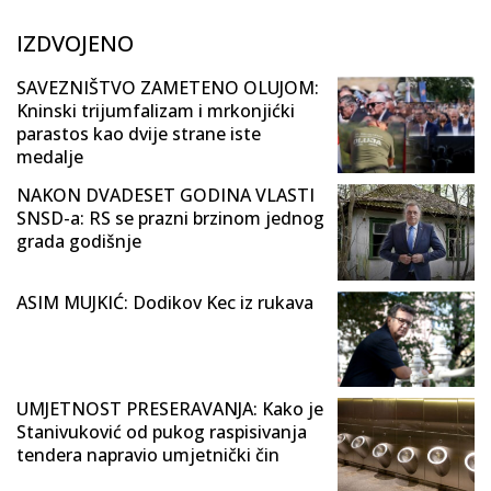
IZDVOJENO
SAVEZNIŠTVO ZAMETENO OLUJOM:
Kninski trijumfalizam i mrkonjićki
parastos kao dvije strane iste
medalje
NAKON DVADESET GODINA VLASTI
SNSD-a: RS se prazni brzinom jednog
grada godišnje
ASIM MUJKIĆ: Dodikov Kec iz rukava
UMJETNOST PRESERAVANJA: Kako je
Stanivuković od pukog raspisivanja
tendera napravio umjetnički čin