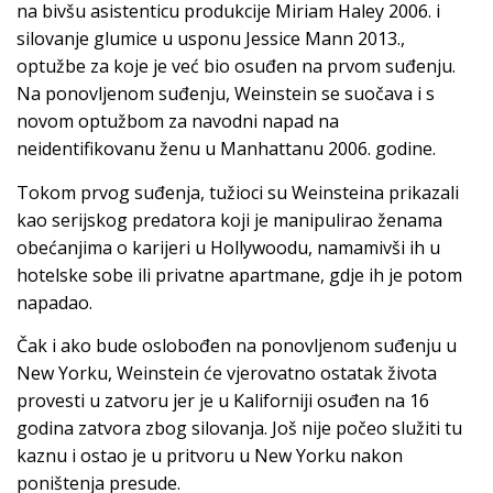
na bivšu asistenticu produkcije Miriam Haley 2006. i
silovanje glumice u usponu Jessice Mann 2013.,
optužbe za koje je već bio osuđen na prvom suđenju.
Na ponovljenom suđenju, Weinstein se suočava i s
novom optužbom za navodni napad na
neidentifikovanu ženu u Manhattanu 2006. godine.
Tokom prvog suđenja, tužioci su Weinsteina prikazali
kao serijskog predatora koji je manipulirao ženama
obećanjima o karijeri u Hollywoodu, namamivši ih u
hotelske sobe ili privatne apartmane, gdje ih je potom
napadao.
Čak i ako bude oslobođen na ponovljenom suđenju u
New Yorku, Weinstein će vjerovatno ostatak života
provesti u zatvoru jer je u Kaliforniji osuđen na 16
godina zatvora zbog silovanja. Još nije počeo služiti tu
kaznu i ostao je u pritvoru u New Yorku nakon
poništenja presude.