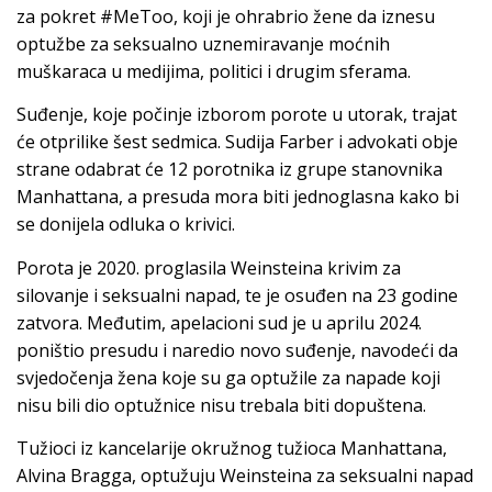
za pokret #MeToo, koji je ohrabrio žene da iznesu
optužbe za seksualno uznemiravanje moćnih
muškaraca u medijima, politici i drugim sferama.
Suđenje, koje počinje izborom porote u utorak, trajat
će otprilike šest sedmica. Sudija Farber i advokati obje
strane odabrat će 12 porotnika iz grupe stanovnika
Manhattana, a presuda mora biti jednoglasna kako bi
se donijela odluka o krivici.
Porota je 2020. proglasila Weinsteina krivim za
silovanje i seksualni napad, te je osuđen na 23 godine
zatvora. Međutim, apelacioni sud je u aprilu 2024.
poništio presudu i naredio novo suđenje, navodeći da
svjedočenja žena koje su ga optužile za napade koji
nisu bili dio optužnice nisu trebala biti dopuštena.
Tužioci iz kancelarije okružnog tužioca Manhattana,
Alvina Bragga, optužuju Weinsteina za seksualni napad