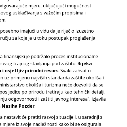
odgovarajuće mjere, uključujući mogućnost
hovog usklađivanja s važećim propisima i
om.
osebno imajući u vidu da je riječ o izuzetno
učju za koje je u toku postupak proglašenja
a finansijski je podržalo proces institucionalne
jihovog trajnog stavljanja pod zaštitu.
Rijeka
i osjetljiv prirodni resurs
. Svaki zahvat u
en uz primjenu najviših standarda zaštite okoliša i
nistarstvo okoliša i turizma neće dozvoliti da se
sljedice po prirodu tretiraju kao tehnički detalji,
ju odgovornosti i zaštiti javnog interesa”, izjavila
a
Nasiha Pozder
.
nastavit će pratiti razvoj situacije i, u saradnji s
 mjere iz svoje nadležnosti kako bi se osigurala