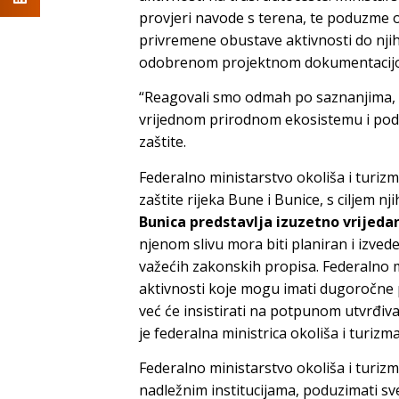
provjeri navode s terena, te poduzme 
privremene obustave aktivnosti do nji
odobrenom projektnom dokumentacij
“Reagovali smo odmah po saznanjima, p
vrijednom prirodnom ekosistemu i podr
zaštite.
Federalno ministarstvo okoliša i turizm
zaštite rijeka Bune i Bunice, s ciljem n
Bunica
predstavlja izuzetno vrijedan 
njenom slivu mora biti planiran i izved
važećih zakonskih propisa. Federalno mi
aktivnosti koje mogu imati dugoročne po
već će insistirati na potpunom utvrđivan
je federalna ministrica okoliša i turizm
Federalno ministarstvo okoliša i turizma 
nadležnim institucijama, poduzimati sve