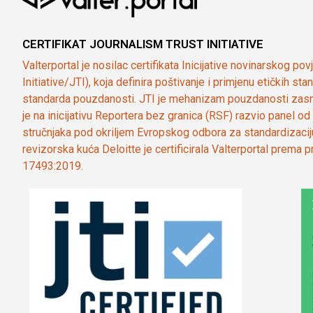
CERTIFIKAT JOURNALISM TRUST INITIATIVE
Valterportal je nosilac certifikata Inicijative novinarskog po
Initiative/JTI), koja definira poštivanje i primjenu etičkih s
standarda pouzdanosti. JTI je mehanizam pouzdanosti zasn
je na inicijativu Reportera bez granica (RSF) razvio panel 
stručnjaka pod okriljem Evropskog odbora za standardizaci
revizorska kuća Deloitte je certificirala Valterportal prema
17493:2019.