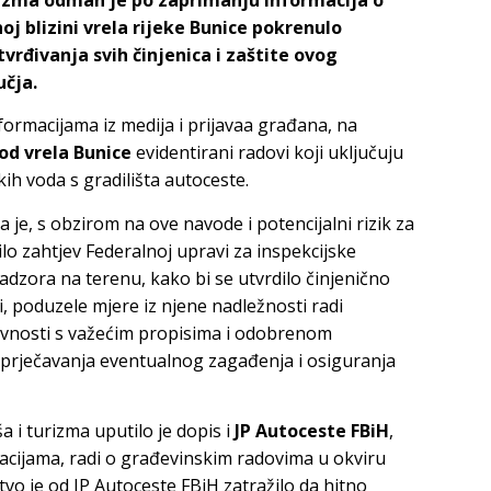
 blizini vrela rijeke Bunice pokrenulo
tvrđivanja svih činjenica i zaštite ovog
učja.
formacijama iz medija i prijavaa građana, na
od vrela Bunice
evidentirani radovi koji uključuju
kih voda s gradilišta autoceste.
 je, s obzirom na ove navode i potencijalni rizik za
o zahtjev Federalnoj upravi za inspekcijske
dzora na terenu, kako bi se utvrdilo činjenično
i, poduzele mjere iz njene nadležnosti radi
tivnosti s važećim propisima i odobrenom
prječavanja eventualnog zagađenja i osiguranja
 i turizma uputilo je dopis i
JP Autoceste
FBiH
,
cijama, radi o građevinskim radovima u okviru
tvo je od JP Autoceste FBiH zatražilo da hitno