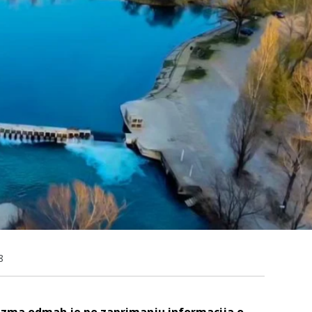
8
rizma odmah je po zaprimanju informacija o