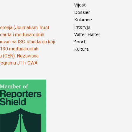
Vijesti
Dossier
Kolumne
Intervju
vjerenja (Journalism Trust
Valter Halter
tandarda i međunarodnih
Sport
ovan na ISO standardu koji
Kultura
od 130 međunarodnih
ju (CEN). Nezavisna
 programu JTI i CWA