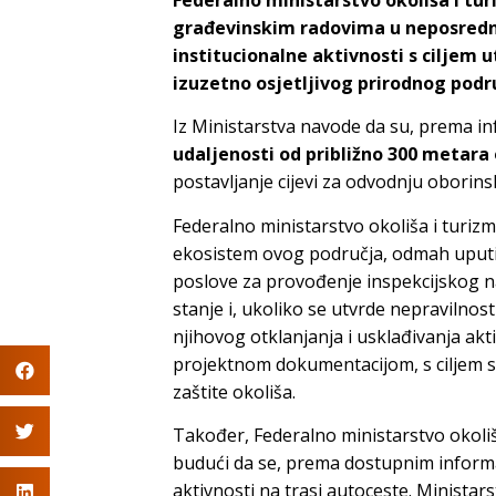
građevinskim radovima u neposrednoj
institucionalne aktivnosti s ciljem u
izuzetno osjetljivog prirodnog podr
Iz Ministarstva navode da su, prema in
udaljenosti od približno 300 metara 
postavljanje cijevi za odvodnju oborins
Federalno ministarstvo okoliša i turizma
ekosistem ovog područja, odmah uputil
poslove za provođenje inspekcijskog na
stanje i, ukoliko se utvrde nepravilnost
njihovog otklanjanja i usklađivanja ak
projektnom dokumentacijom, s ciljem s
zaštite okoliša.
Također, Federalno ministarstvo okoliša
budući da se, prema dostupnim informa
aktivnosti na trasi autoceste. Ministars