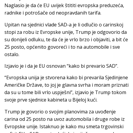
Naglasio je da će EU uvijek štititi evropska preduzeća,
radnike i potrošače od neopravdanih tarifa.
Upitan na sjednici vlade SAD-a je li odlučio o carinskoj
stopi za robu iz Evropske unije, Trump je odgovorio da
su donijeli odluku, te da će je vrlo brzo i objaviti, a bit će
25 posto, općenito govoreći i to na automobile i sve
ostalo.
Izjavio je i da je EU osnovan “kako bi prevario SAD”.
“Evropska unija je stvorena kako bi prevarila Sjedinjene
Američke Države, to joj je glavna svrha i moram priznati
da su u tome bili vrlo uspješni”, izjavio je Trump tokom
svoje prve sjednice kabineta u Bijeloj kući.
Trump je govorio o svojim planovima za uvođenje
carina od 25 posto na uvoz automobila i druge robe iz
Evropske unije. Istaknuo je kako mu smeta trgovinski