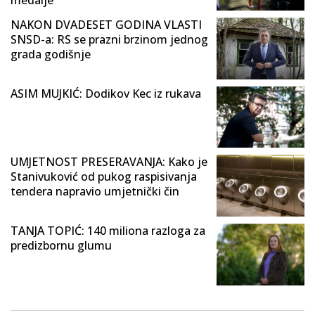
medalje
NAKON DVADESET GODINA VLASTI
SNSD-a: RS se prazni brzinom jednog
grada godišnje
ASIM MUJKIĆ: Dodikov Kec iz rukava
UMJETNOST PRESERAVANJA: Kako je
Stanivuković od pukog raspisivanja
tendera napravio umjetnički čin
TANJA TOPIĆ: 140 miliona razloga za
predizbornu glumu