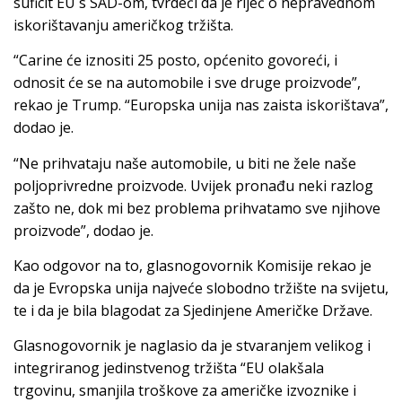
suficit EU s SAD-om, tvrdeći da je riječ o nepravednom
iskorištavanju američkog tržišta.
“Carine će iznositi 25 posto, općenito govoreći, i
odnosit će se na automobile i sve druge proizvode”,
rekao je Trump. “Europska unija nas zaista iskorištava”,
dodao je.
“Ne prihvataju naše automobile, u biti ne žele naše
poljoprivredne proizvode. Uvijek pronađu neki razlog
zašto ne, dok mi bez problema prihvatamo sve njihove
proizvode”, dodao je.
Kao odgovor na to, glasnogovornik Komisije rekao je
da je Evropska unija najveće slobodno tržište na svijetu,
te i da je bila blagodat za Sjedinjene Američke Države.
Glasnogovornik je naglasio da je stvaranjem velikog i
integriranog jedinstvenog tržišta “EU olakšala
trgovinu, smanjila troškove za američke izvoznike i