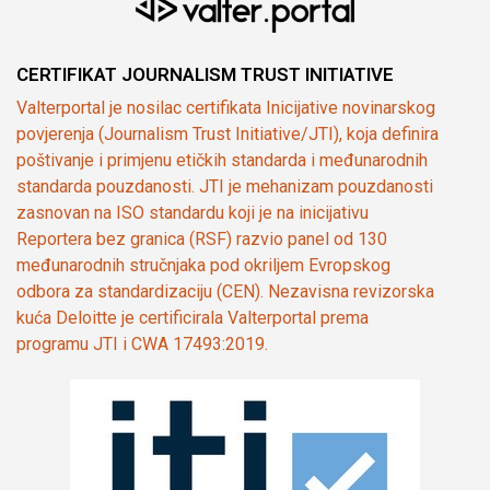
CERTIFIKAT JOURNALISM TRUST INITIATIVE
Valterportal je nosilac certifikata Inicijative novinarskog
povjerenja (Journalism Trust Initiative/JTI), koja definira
poštivanje i primjenu etičkih standarda i međunarodnih
standarda pouzdanosti. JTI je mehanizam pouzdanosti
zasnovan na ISO standardu koji je na inicijativu
Reportera bez granica (RSF) razvio panel od 130
međunarodnih stručnjaka pod okriljem Evropskog
odbora za standardizaciju (CEN). Nezavisna revizorska
kuća Deloitte je certificirala Valterportal prema
programu JTI i CWA 17493:2019.