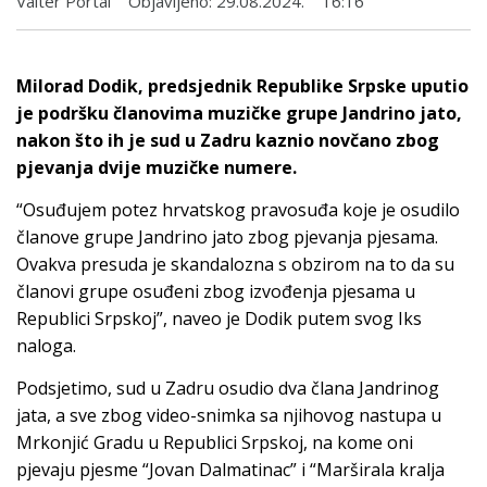
Valter Portal
Objavljeno:
29.08.2024.
16:16
Milorad Dodik, predsjednik Republike Srpske uputio
je podršku članovima muzičke grupe Jandrino jato,
nakon što ih je sud u Zadru kaznio novčano zbog
pjevanja dvije muzičke numere.
“Osuđujem potez hrvatskog pravosuđa koje je osudilo
članove grupe Jandrino jato zbog pjevanja pjesama.
Ovakva presuda je skandalozna s obzirom na to da su
članovi grupe osuđeni zbog izvođenja pjesama u
Republici Srpskoj”, naveo je Dodik putem svog Iks
naloga.
Podsjetimo, sud u Zadru osudio dva člana Јandrinog
jata, a sve zbog video-snimka sa njihovog nastupa u
Mrkonjić Gradu u Republici Srpskoj, na kome oni
pjevaju pjesme “Јovan Dalmatinac” i “Marširala kralja