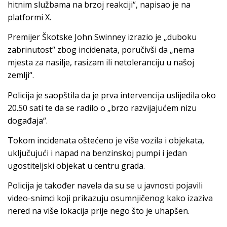
hitnim službama na brzoj reakciji“, napisao je na
platformi X.
Premijer Škotske John Swinney izrazio je „duboku
zabrinutost“ zbog incidenata, poručivši da „nema
mjesta za nasilje, rasizam ili netoleranciju u našoj
zemlji“.
Policija je saopštila da je prva intervencija uslijedila oko
20.50 sati te da se radilo o „brzo razvijajućem nizu
događaja“.
Tokom incidenata oštećeno je više vozila i objekata,
uključujući i napad na benzinskoj pumpi i jedan
ugostiteljski objekat u centru grada.
Policija je također navela da su se u javnosti pojavili
video-snimci koji prikazuju osumnjičenog kako izaziva
nered na više lokacija prije nego što je uhapšen.