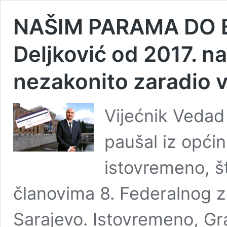
NAŠIM PARAMA DO B
Deljković od 2017. n
nezakonito zaradio 
Vijećnik Vedad 
paušal iz općin
istovremeno, š
članovima 8. Federalnog 
Sarajevo. Istovremeno, G