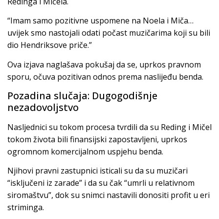
Redinga i Mičela.
“Imam samo pozitivne uspomene na Noela i Miča…
uvijek smo nastojali odati počast muzičarima koji su bili
dio Hendriksove priče.”
Ova izjava naglašava pokušaj da se, uprkos pravnom
sporu, očuva pozitivan odnos prema naslijeđu benda.
Pozadina slučaja: Dugogodišnje
nezadovoljstvo
Nasljednici su tokom procesa tvrdili da su Reding i Mičel
tokom života bili finansijski zapostavljeni, uprkos
ogromnom komercijalnom uspjehu benda.
Njihovi pravni zastupnici isticali su da su muzičari
“isključeni iz zarade” i da su čak “umrli u relativnom
siromaštvu”, dok su snimci nastavili donositi profit u eri
striminga.