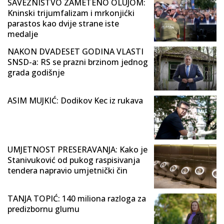
SAVEZNIŠTVO ZAMETENO OLUJOM:
Kninski trijumfalizam i mrkonjićki
parastos kao dvije strane iste
medalje
NAKON DVADESET GODINA VLASTI
SNSD-a: RS se prazni brzinom jednog
grada godišnje
ASIM MUJKIĆ: Dodikov Kec iz rukava
UMJETNOST PRESERAVANJA: Kako je
Stanivuković od pukog raspisivanja
tendera napravio umjetnički čin
TANJA TOPIĆ: 140 miliona razloga za
predizbornu glumu