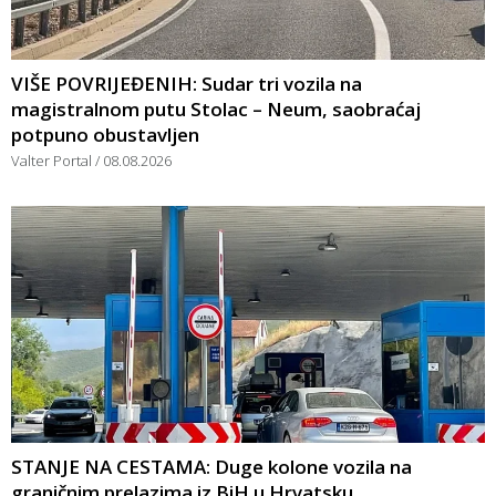
VIŠE POVRIJEĐENIH: Sudar tri vozila na
magistralnom putu Stolac – Neum, saobraćaj
potpuno obustavljen
Valter Portal
08.08.2026
STANJE NA CESTAMA: Duge kolone vozila na
graničnim prelazima iz BiH u Hrvatsku