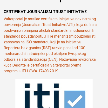
CERTIFIKAT JOURNALISM TRUST INITIATIVE
Valterportal je nosilac certifikata Inicijative novinarskog
povjerenja (Journalism Trust Initiative/JTI), koja definira
poštivanje i primjenu etičkih standarda i međunarodnih
standarda pouzdanosti. JTI je mehanizam pouzdanosti
zasnovan na ISO standardu koji je na inicijativu
Reportera bez granica (RSF) razvio panel od 130
međunarodnih stručnjaka pod okriljem Evropskog
odbora za standardizaciju (CEN). Nezavisna revizorska
kuća Deloitte je certificirala Valterportal prema
programu JTI i CWA 17493:2019.